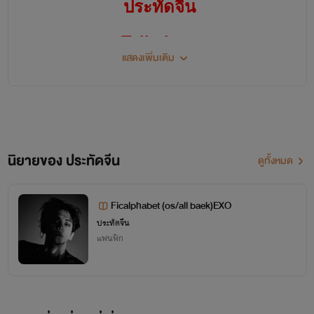
ประทัดจีน
Talk time
แสดงเพิ่มเติม
*อัพนิยาย ทุกวันอาทิตย์ 5 ทุ่มค่ะ*
1.ป๋ายเจิน สาปรักจิ้งจอกพันปี
-แนวแฟนตาซี ตามรักข้ามภพข้าม
นิยายของ ประทัดจีน
ดูทั้งหมด
ชาติ พระเอกรักเดียวใจเดียว
Ficalphabet (os/all baek)EXO
นางเอกซุกซนรักครอบครัว
ประทัดจีน
แฟนฟิก
ใครชอบแนวหวานๆ มีปมให้ค้นหา
ต้องเรื่องนี้ค่ะ