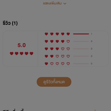
"ท่านอ๋อง ข้านี้แหละที่ท่านสัญญาว่าข้าจะได้เป็นภรรยาท่าน
แสดงเพิ่มเติม
หากท่านจำไม่ได้ข้าจะทำให้ท่านจำได้เอง"
รีวิว (1)
จวินอ๋อง (หวังลู่อี้ 28ปี) - ผู้คนหมื่นแสนอยู่ใต้ข้า ข้าเคยคิดจะ
ไม่ทิ้งไป เพราะอำนาจคือกำลังของข้า
1
0
5.0
ส่วนเจ้าหมิงเย่วคือสิ่งเดียวที่ทำให้ข้าอยากละทิ้งทุกสิ่ง เพื่อ
0
เจ้า
0
0
หมิงเย่ว ( 24 ปี) - ไม่มีอะไรทำให้ข้าผิดหวังในตัวท่าน ข้าคือ
ภรรยาท่าน ขอเพียงท่านไม่ผลักไสข้าก็พอ
ดูรีวิวทั้งหมด
เปิดเรื่อง 3-พ.ย-2017
ปิดเรื่อง 28-ม.ค-2018