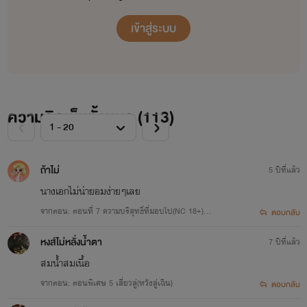
-เมื่อขันทีที่ไร้อำนาจไปหลงรัก องค์
เข้าสู่ระบบ
หญิงใหญ่ที่ใครๆก็ว่านางร้ายที่สุดใน
วังหลวงแห่งนี้ คำอธิษฐานของเขาถูก
เทพเห็นใจจนได้ร่างใหม่เป็นหนุ่นที่
ความคิดเห็นทั้งหมด (
113
)
มากด้วยทรัพย์และอำนาจกลับมา
พิชิตใจนางอีกครั้ง
ถ้าไม่
5 ปีที่แล้ว
นางเอก ใครชอบนางเอก สวยเผ็ดดุ
นางเอกไม่น่ายอมง่ายๆเลย
ทันคน ร้ายกาจทันคน ต้องเรื่องนี้
จากตอน: ตอนที่ 7 ความบริสุทธิ์ที่มอบไป(NC 18+) /
ตอบกลับ
(แก้ไขแล้ว)
พระเอก พัฒนาการหลากหลาย จนมา
หงส์ไม่หลั่งน้ำตา
7 ปีที่แล้ว
ขี้เล่นทะเล้น เจ้าเสน่ห์
สมน้ำสมเนื้อ
จากตอน: ตอนพิเศษ 5 เสี่ยวลู่(หวังลู่เฉิน)
ตอบกลับ