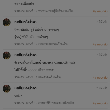
ตลอดเพื่ออะไร
ถึงแก่ความตาย ถ้าผู้สร้างสรรค์เป็นนิติบุคคล ลิขสิทธิ์ในงานนั้น
จากตอน: ตอนที่ 13 ทบทวนความรู้สึกตัวเอง(แก้ไขแ
ตอบกลับ
จะมี อายุการคุ้มครอง 50 ปี นับจากสร้างสรรค์หรือโฆษณา ดัง
ล้ว)
นั้นการกระทำอย่างหนึ่งอย่างใดแก่งานอันมีลิขสิทธิ์จะต้องได้รับ
หงส์ไม่หลั่งน้ำตา
7 ปีที่แล้ว
อนุญาตจากเจ้าของลิขสิทธิ์ก่อนมิฉะนั้นอาจเป็นการละเมิด
ผิดฝาผิดตัว ลู่อี้นี่มันร้ายกาจจริงๆ
ลิขสิทธิ์
ผู้หญิงก็มักเลือกคนร้ายๆ
จากตอน: ตอนที่ 12 เราสองสามคน(แก้ไขแล้ว)
🙏🏻🙏🏻🙏🏻🙏🏻
ตอบกลับ
หงส์ไม่หลั่งน้ำตา
7 ปีที่แล้ว
รักคนเย็นชาก็แบบนี้ จะมาหวานโรแมนติกอะไร
ไม่มีทั้งสิ้น 5555 เลือกเองนะ
จากตอน: ตอนที่ 11 ผิดพลาด(แก้ไขแล้ว)
ตอบกลับ
หงส์ไม่หลั่งน้ำตา
7 ปีที่แล้ว
หน่วง
จากตอน: ตอนที่ 10 ภรรยาที่ไร้การสมรส(แก้ไขแล้ว)
ตอบกลับ