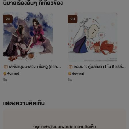
นิยายเรื่องอื่นๆ ที่เกี่ยวข้อง
2.สาวน้อย ร้อยภรรยา
จบ
จบ
-แนวสลับร่างหญิงมาอยู่ในร่างชาย
แถมมีภรรยาพ่วงมาด้วยเป็นร้อยนาง
นายเอกใช้ชีวิตยากลำบากเพราะร่าง
เดิมนั้นเลวสุดขั้ว จนมีศัตรูมากมาย
เล่ห์รักบุบผาลวง +ซือหวู (ภาคต่
จอมนาง คู่บัลลังก์ (1 ใน 5 ซีรีย์ข้
พระเอก จากที่จะฆ่า กลายเป็นตกกระ
อจาก จอมนาง คู่บัลลังก์)
ามเวลา)
ซันซายน์
ซันซายน์
จีน
จีน
ไดพลอยโจนไปปกป้องคนที่เกลียดซะ
งั้น
แสดงความคิดเห็น
3.เมื่อขันที มีรัก
*เรื่องใหม่*
กรุณาเข้าสู่ระบบเพื่อแสดงความคิดเห็น