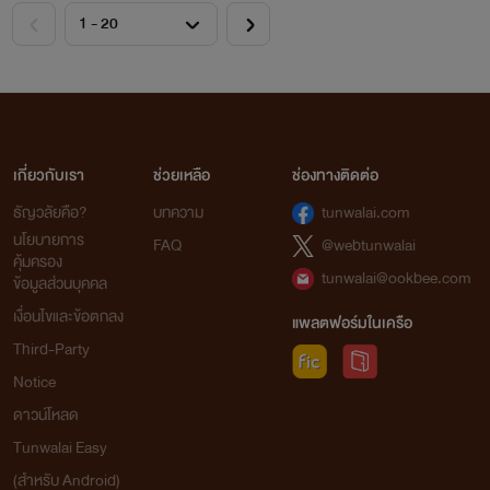
เกี่ยวกับเรา
ช่วยเหลือ
ช่องทางติดต่อ
ธัญวลัยคือ?
บทความ
tunwalai.com
นโยบายการ
FAQ
@webtunwalai
คุ้มครอง
tunwalai@ookbee.com
ข้อมูลส่วนบุคคล
เงื่อนไขและข้อตกลง
แพลตฟอร์มในเครือ
Third-Party
Notice
ดาวน์โหลด
Tunwalai Easy
(สำหรับ Android)