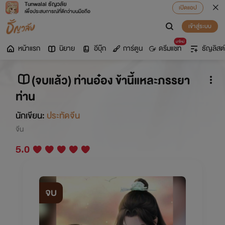
Tunwalai ธัญวลัย
เปิดแอป
เพื่อประสบการณ์ที่ดีกว่าบนมือถือ
เข้าสู่ระบบ
มาใหม่
หน้าแรก
นิยาย
อีบุ๊ก
การ์ตูน
ดรีมแชท
ธัญลิสต์
(จบแล้ว) ท่านอ๋อง ข้านี้แหละภรรยา
ท่าน
นักเขียน:
ประทัดจีน
จีน
5.0
จบ