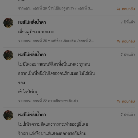
ชีวิตต่ออย่างไรดี..?
จากตอน: ตอนที่ 29 บ้านไม้ไผ่ฤดูหนาว / ตอนที่ 30
ตอบกลับ
ซาลาเปาไส้ปลา /ตอนที่ 31 THE END
หงส์ไม่หลั่งน้ำตา
7 ปีที่แล้ว
3.sex phone เมียเช่าออนไลน์
เสี่ยวลู่มีความพ่อมาก
ผิดฝาผิดตัว เมื่อหล่อนกลายมาเป็น
จากตอน: ตอนที่ 26 ทางที่ต้องเลือกเดิน /ตอนที่ 27
ตอบกลับ
สองคนสองทาง/ตอนที่ 28 กาลเวลาผันเปลี่ยน
เมียเช่าคืนเดียวโดยมิได้ตั้งใจ
หงส์ไม่หลั่งน้ำตา
7 ปีที่แล้ว
ไม่มีใครอยากแทนที่ใครทั้งนั้นแหละ ทุกคน
อยากเป็นที่หนึ่งในใจของคนรักเสมอ ไม่ใช่เป็น
รอง
เข้าใจป่ะต้ามู่
งานวรรณกรรมเป็นงานที่ได้รับความคุ้มครองตาม พ.ร.บ
จากตอน: ตอนที่ 22 ความฝันของหมิงเย่ว
ตอบกลับ
ลิขสิทธิ์ 2537 ซึ่งจะได้รับความคุ้มครองทันทีที่ได้สร้างสรรค์โดย
หงส์ไม่หลั่งน้ำตา
7 ปีที่แล้ว
ไม่ต้องจดทะเบียน และเจ้าของลิขสิทธิ์มีสิทธิแต่เพียงผู้เดียวใน
ไม่เข้าใจความคิดและการกระทำของลู่อี้เลย
การบริหารจัดการสิทธิของตน ซึ่งได้รับความคุ้มครองลิขสิทธิ์
รักเขา แย่งชิงมาแต่แสดงออกตรงกันข้าม
ตลอดอายุของผู้สร้างสรรค์ กับอีกห้าสิบปีภายหลังผู้สร้างสรรค์