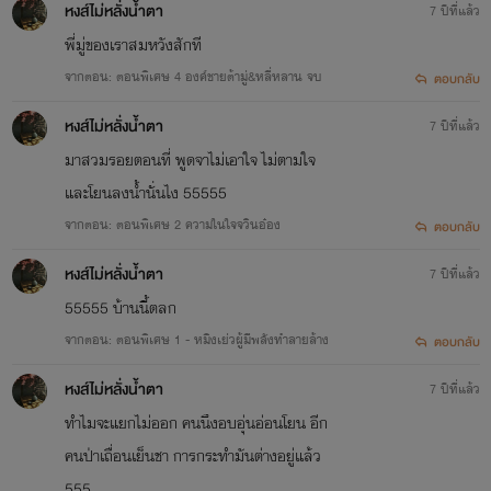
หงส์ไม่หลั่งน้ำตา
7 ปีที่แล้ว
——————————————
พี่มู่ของเราสมหวังสักที
จากตอน: ตอนพิเศษ 4 องค์ชายต้ามู่&หลี่หลาน จบ
ตอบกลับ
หงส์ไม่หลั่งน้ำตา
7 ปีที่แล้ว
*จบแล้ว*
มาสวมรอยตอนที่ พูดจาไม่เอาใจ ไม่ตามใจ
และโยนลงน้ำนั่นไง 55555
1.ท่านอ๋อง ข้านี้แหละภรรยาท่าน
จากตอน: ตอนพิเศษ 2 ความในใจจวินอ๋อง
ตอบกลับ
คำสัญญาที่จะแต่งงานด้วยนั้น อีกกี่ปี
หงส์ไม่หลั่งน้ำตา
7 ปีที่แล้ว
นางก็ไม่มีวันลืม จึงต้องมาทวงสัญญา
55555 บ้านนี้ตลก
ที่เขาเคยให้ไว้
จากตอน: ตอนพิเศษ 1 - หมิงเย่วผู้มีพลังทำลายล้าง
ตอบกลับ
2.หุปปากเถิดเพคะ! องค์ชาย
หงส์ไม่หลั่งน้ำตา
7 ปีที่แล้ว
ทำไมจะแยกไม่ออก คนนึงอบอุ่นอ่อนโยน อีก
เมื่อฟ้าผ่ากลางสนามรบ ทำให้นาง
คนป่าเถื่อนเย็นชา การกระทำมันต่างอยู่แล้ว
ได้ยินความคิดผู้อื่น แล้วนางจะใช้
555