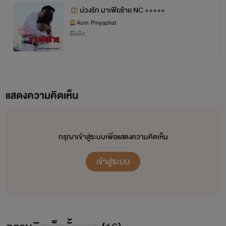
บ่วงรัก มาเฟียร้าย NC +++++
ติดต่อพูดคุยกับเราแบบส่วนตัวได้ทางไลน์นะคะ
Aom Pinyaphat
อีโรติก
ไอดี pinyaphad_mm
😘😘😘😘😘
แสดงความคิดเห็น
กรุณาเข้าสู่ระบบเพื่อแสดงความคิดเห็น
เข้าสู่ระบบ