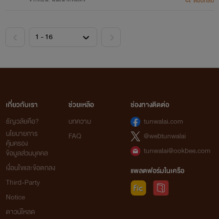
ตอบกลับ
เกี่ยวกับเรา
ช่วยเหลือ
ช่องทางติดต่อ
ธัญวลัยคือ?
บทความ
tunwalai.com
นโยบายการ
FAQ
@webtunwalai
คุ้มครอง
tunwalai@ookbee.com
ข้อมูลส่วนบุคคล
เงื่อนไขและข้อตกลง
แพลตฟอร์มในเครือ
Third-Party
Notice
ดาวน์โหลด