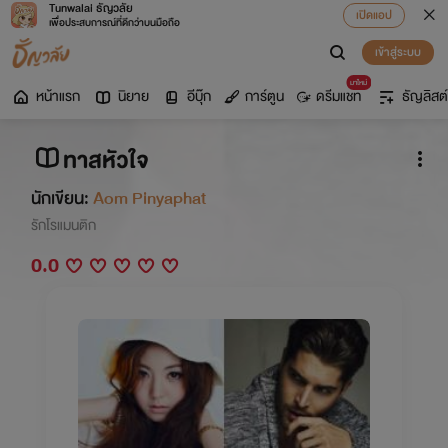
Tunwalai ธัญวลัย
เปิดแอป
เพื่อประสบการณ์ที่ดีกว่าบนมือถือ
เข้าสู่ระบบ
มาใหม่
หน้าแรก
นิยาย
อีบุ๊ก
การ์ตูน
ดรีมแชท
ธัญลิสต์
ทาสหัวใจ
นักเขียน:
Aom Pinyaphat
รักโรแมนติก
0.0