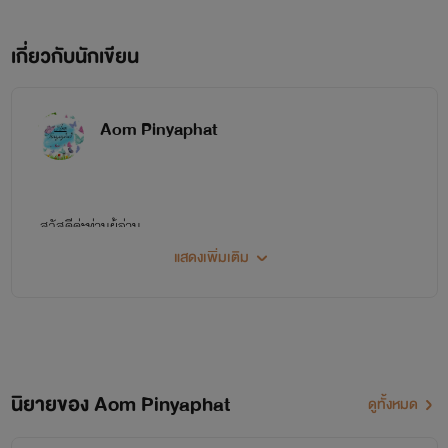
เกี่ยวกับนักเขียน
Aom Pinyaphat
สวัสดีค่ะท่านผู้อ่าน
แสดงเพิ่มเติม
ก่อนอื่นขอแนะนำตัวก่อนนะคะ
เราชื่อ อ้อม ภิญญาพัชญ์
นามปากกา...Aom Pinyaphat
นิยายของ Aom Pinyaphat
ฝากติดตามผลงานของเราด้วยนะคะ
ดูทั้งหมด
มือใหม่หัดเขียนค่ะ