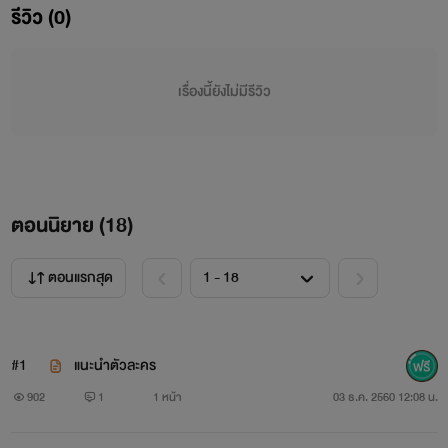
รีวิว (0)
เพราะนิยายเรื่องนี้เกิดจากการมโนเพ้อฝันของผู้เขียน อาจมี
เนื้อหาไม่ตรงกับความเป็นจริงเท่าไหร่
เรื่องนี้ยังไม่มีรีวิว
คำเตือน
โปรดใช้จักรยานในการอ่าน ฉากเลิฟซีนควรเตรียม
ทิชชูทุกครั้ง55555
ตอนนิยาย (
18
)
ตอนแรกสุด
รัก💖💖Aom Pinyaphat
#1
แนะนำตัวละคร
902
1
1 หน้า
03 ธ.ค. 2560 12:08 น.