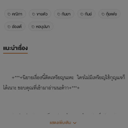
คณิกา
ขายตัว
กันยา
กันย์
กุ้ยเฟย
ฮ่องเต้
หอบุปผา
แนะนำเรื่อง
+***+นิยายเรื่องนี้ติดเหรียญนะคะ ใครไม่มีเหรียญใช้กุญแจก็
ได้เนาะ ขอบคุณที่เข้ามาอ่านนะค้าา+***+
กันย์ หรือ กันยา เด็กหนุ่มหน้าหวานผู้ขายศักดิ์ศรีของตัวเอง
แสดงเพิ่มเติม
แลกกับเงินตรา เพื่อจุนเจือครอบครัวตามคำสั่งของผู้เป็นแม่