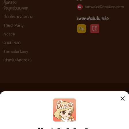
คุ้มครอง
tunwalai@ookbee.com
ข้อมูลส่วนบุคคล
เงื่อนไขและข้อตกลง
แพลตฟอร์มในเครือ
Third-Party
Notice
ดาวน์โหลด
Tunwalai Easy
(สำหรับ Android)
ข้อความที่ท่านได้อ่านจากเว็บไซต์นี้เกิดจากการเขียนโดยสาธารณชนและเผยแพร่โดยอัตโนมัติ ผู้ดูแล
เว็บไซต์แห่งนี้ไม่ได้เห็นด้วยและไม่ขอรับผิดชอบต่อข้อความใดๆ ทั้งสิ้น ดังนั้นผู้อ่านทุกท่านโปรดใช้
วิจารณญาณในการกลั่นกรองด้วยตนเอง และหากท่านพบข้อความใดๆ ที่ขัดต่อกฎหมายและศีลธรรม
กรุณาแจ้งมาที่ tunwalai@ookbee.com เพื่อทีมงานจะได้ดำเนินการในทันที ทั้งนี้ ทางเว็บไซต์ขอสงวน
ลิขสิทธิ์ตามพระราชบัญญัติลิขสิทธิ์ (ฉบับเพิ่มเติม) พ.ศ.2558