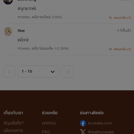
สนุกมากค่ะ
จากตอน: คณิกาคนใหม่ (100%)
ตอบกลับ (1)
fine
9 ปีที่แล้ว
อะไรว่ะ
จากตอน: คณิกาย้อนอดีต 1/2 (50%)
ตอบกลับ (1)
เกี่ยวกับเรา
ช่วยเหลือ
ช่องทางติดต่อ
ธัญวลัยคือ?
บทความ
tunwalai.com
นโยบายการ
FAQ
@webtunwalai