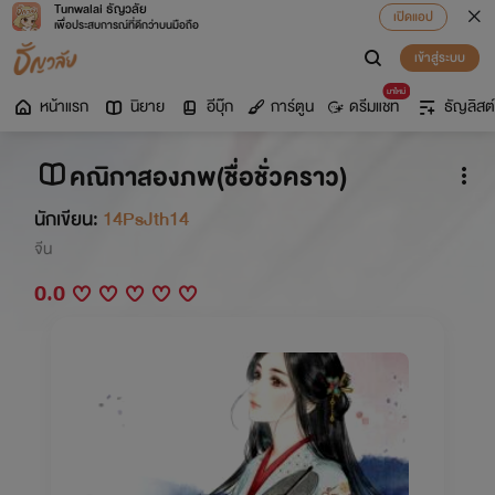
Tunwalai ธัญวลัย
เปิดแอป
เพื่อประสบการณ์ที่ดีกว่าบนมือถือ
เข้าสู่ระบบ
มาใหม่
หน้าแรก
นิยาย
อีบุ๊ก
การ์ตูน
ดรีมแชท
ธัญลิสต์
คณิกาสองภพ(ชื่อชั่วคราว)
นักเขียน:
14PsJth14
จีน
0.0