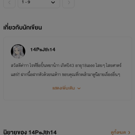
เกี่ยวกับนักเขียน
14PsJth14
สวัสดีค่าาา ไรท์ชื่อปั้นหยาน้าา เกิดปี43 อายุ18เองง ไสยๆ ไสยศาตร์
แฮร่!! ฝากนื้อฝากตัวด้วยนะค้าา ขอบคุณที่กดเข้ามาดูนิยายเรื่องอื่นๆ
ของไรท์และอยากทำความรู้จักกันนะ ไรท์เป็นคนตลกเฮฮาแต่เวลาโดน
แสดงเพิ่มเติม
ด่าจะฮาไม่ออก แหะๆ คอมเม้นต์ติชมได้แต่อย่าแรงมากนะคะ เม้นต์มา
คุยกัน👇👇👇ก็ได้นะไรท์ไม่กัด ผิดพลาดประการใดขออภัยไว้ ณ ที่นี้
ด้วยนะคะ
ปล.เครดิตรูปภาพที่ใช้ทั้งดิส อิมเมจตัวละคร และประกอบนิยาย มา
นิยายของ 14PsJth14
ดูทั้งหมด
จาก pinterest