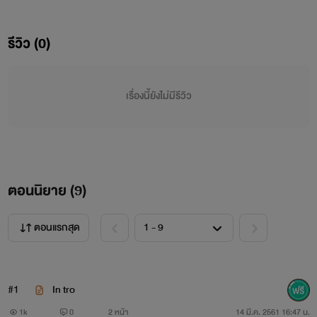
กลับต้องมาตายอย่างไม่คาดฝัน โดยน้ำมือของภรรยาผู้ว่าจ้าง เขา
รีวิว (0)
เคยฝันถึงสวรรค์ในนิทาน ทั้งๆที่คิดว่าที่ๆจะต้องไปคือนรก แต่เขา
กลับตื่นขึ้นในตำหนักของกุ้ยเฟยผู้เป็นที่โปรดปรานของฮ่องเต้แต่
เรื่องนี้ยังไม่มีรีวิว
เป็นที่เกลียดชังของเหล่าฮองเฮาและชายาอื่นๆ ที่สำคัญคือ
ราชโองการจากฮองเฮาผู้เป็นผู้ว่าราชการแทนของฮองเต้ กำลังจะ
ทำให้เขากลับไปอยู่ในวังวนเดิมๆอย่างการขายศักดิ์ศรีอีกครั้ง!!!
ตอนนิยาย (
9
)
คำเตือน!!!!
ตอนแรกสุด
- นิยายเรื่องนี้มีฉากอะบึบซะละฮึมเยอะมาก เด็กอายุต่ำ
กว่า18ปีไม่ควรอ่าน และผู้ที่ไม่ชอบกรุณาปิดทันที
#1
In tro
1k
0
2 หน้า
14 มี.ค. 2561 16:47 น.
- นิยายเรื่องนี้ติดเหรียญ(ซื้อแพ็คลด15%)