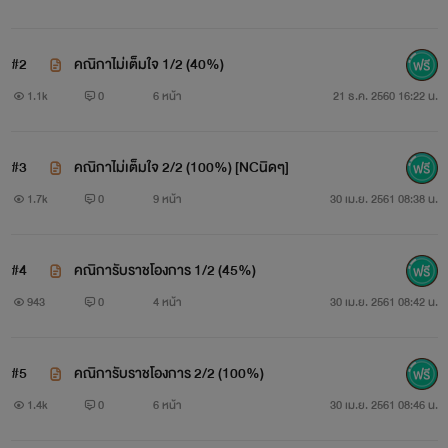
- นิยายเรื่องนี้ไม่มีเมจ เนื่องจากนักเขียนง่อยในเรื่องนี้มากๆ
#2
คณิกาไม่เต็มใจ 1/2 (40%)
จะจินตนาการอย่างไร เอาที่ชอบเลยค่ะ^0^
1.1k
0
6 หน้า
21 ธ.ค. 2560 16:22 น.
- นิยายเรื่องนี้ขอสงวนสิทธิ์ตาม พรบ. พ.ศ.2537 ห้าม!!! มิ
#3
คณิกาไม่เต็มใจ 2/2 (100%) [NCนิดๆ]
ให้!!! ลอก เลียนแบบ แก้ไข ดัดแปลง ทำซ้ำ หรือเผยแพร่ ในรูป
1.7k
0
9 หน้า
30 เม.ย. 2561 08:38 น.
แบบใดๆก็ตามโดยไม่ได้รับอนุญาตเป็นลายลักษณ์อักษร หาก
ละเมิด จะดำเนินคดีตามกฎหมายขั้นสูงสุด
#4
คณิการับราชโองการ 1/2 (45%)
943
0
4 หน้า
30 เม.ย. 2561 08:42 น.
ปล.เนื่องจากเป็นนิยายติดเหรียญ และนักเขียนรู้ตัวดีว่ายัง
#5
คณิการับราชโองการ 2/2 (100%)
ไม่มีประสบการณ์มากนัก ดังนั้นจึงน้อมรับทุกคำติชมไม่ว่าจะเป็น
1.4k
0
6 หน้า
30 เม.ย. 2561 08:46 น.
ให้กำลังใจหรือติด้วยความรู้สึกไม่ชอบ ติเพื่อให้แก้ไข หรือแม้แต่ติ