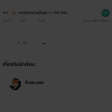
"ขยับสิ มิเนะ"
#11
จากร้ายกลายเป็นรัก 11 THE END
"มะ ไม่เอา คุ คุณคิเรียว อึก ฮ่า อร๊าาา"
517
0
4 หน้า
03 ธ.ค. 2561 15:00 น.
เมื่อมิเนะไม่ขยับ ร่างสูงก็จับร่างเล็กขยับเข้าออกกับแกนกาย
ตน ริมฝีปากหาาทาบลงที่ต้นคอขาวเนียนจนเกิดรอยแดง เขา
ผลักมิเนะลงกับเตียงแล้วพนมจูบตามตัวมิเนะจนเกิดรอยแดงทั้ง
ตัว มิเนะเริ่มครางไม่เป็นศัพท์ออกมา สติก็เลื่อนลางไปหมด
เกี่ยวกับนักเขียน
"จำไว้มิเนะ นาย คือ ของ ฉัน"
คิเรียวก้มลงกระซิบแล้วงับไปที่หูเล็ก
ช้างตะนอย
"อ๊ะ อร๊าา พะ พี่เรียว อร๊าา อร๊างงง!"
ทั้งคู่ปล่อยน้ำรักออกมาพร้อมกัน คิเรียวแช่แกนกายไว้ซักพัก