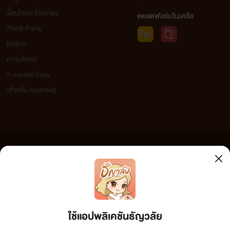
เงื่อนไขและข้อตกลง
แพลตฟอร์มในเครือ
Third-Party
Notice
ดาวน์โหลด
Tunwalai Easy
(สำหรับ Android)
ข้อความที่ท่านได้อ่านจากเว็บไซต์นี้เกิดจากการเขียนโดยสาธารณชนและเผยแพร่โดยอัตโนมัติ ผู้ดูแล
เว็บไซต์แห่งนี้ไม่ได้เห็นด้วยและไม่ขอรับผิดชอบต่อข้อความใดๆ ทั้งสิ้น ดังนั้นผู้อ่านทุกท่านโปรดใช้
วิจารณญาณในการกลั่นกรองด้วยตนเอง และหากท่านพบข้อความใดๆ ที่ขัดต่อกฎหมายและศีลธรรม
กรุณาแจ้งมาที่ tunwalai@ookbee.com เพื่อทีมงานจะได้ดำเนินการในทันที ทั้งนี้ ทางเว็บไซต์ขอสงวน
ลิขสิทธิ์ตามพระราชบัญญัติลิขสิทธิ์ (ฉบับเพิ่มเติม) พ.ศ.2558
ใช้แอปพลิเคชันธัญวลัย