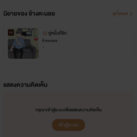
เพื่อให้น้ำรักพุ่งเข้าไปจนหมด มิเนะนอนหอบเหนื่อยซักพักก็หลับ
ไป
นิยายของ ช้างตะนอย
ดูทั้งหมด
"ฮึ"
คู่หมั้นที่รัก
จบ
ช้างตะนอย
ริมฝีปากหนาทาบลงกับริมฝีปากอวบอิ่มเบาๆ คิเรียวลุคขึ้น
Y
ไปอาบน้ำแต่งตัวและออกจากห้องไป
แสดงความคิดเห็น
กรุณาเข้าสู่ระบบเพื่อแสดงความคิดเห็น
เข้าสู่ระบบ