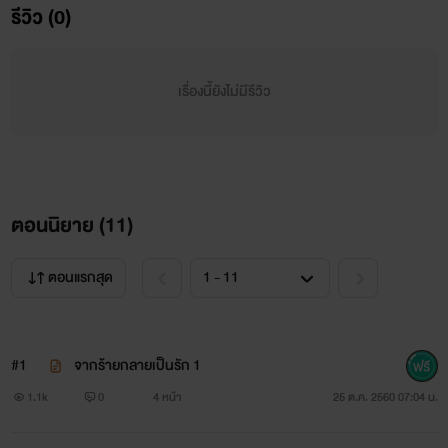
รีวิว (0)
"เจ็บ ฮึกก คะ คุณคิเรียว อร๊าาา" มือหนาจับสะโพกบางตึกไว้
เพื่อที่จะได้กระแทกแกนกายเข้าไปได้
เรื่องนี้ยังไม่มีรีวิว
"ตอนที่นายอยู่กับหมอนั่นไม่เห็นอ่อนวอนแบบนี้เลยนิ"
"ขะ เขาเป็นลูกค้า คุณคิเรียวเข้าใจผิด"
"ลูกค้าแล้วไง นาย เป็น ของเล่น ของ ฉัน"
ตอนนิยาย (
11
)
"ผมไม่ต้องการเป็นของเล่น ฮึก อร๊าา"
ตอนแรกสุด
"นายมีสิทธิ์เลือกด้วยหรอ"
"ฮึก อ๊ะ อร๊างงง"
#1
จากร้ายกลายเป็นรัก 1
เมื่อแกนกายใหญ่โดนจุดเสียวของร่างเล็ก เขากระตุกและ
1.1k
0
4 หน้า
25 ต.ค. 2560 07:04 น.
ปล่อยน้ำรักออกมา