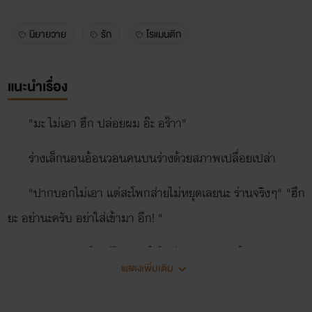
นิยายวาย
รัก
โรแมนติก
แนะนำเรื่อง
"มะ ไม่เอา ฮึก ปล่อยผม อ๊ะ อร๊าา"
ร่างเล็กนอนอ้อนวอนคนบนร่างด้วยสภาพเปลื่อยเปล่า
"ปากบอกไม่เอา แต่สะโพกส่ายไม่หยุดเลยนะ ร่านจริงๆ" "ฮึก
ยะ อย่านะครับ อย่าใส่เข้ามา อึก! "
แกนกายแสนใหญ่โตสอดเข้าในช่องทางรักอันน้อยนิด
แสดงเพิ่มเติม
"โอ ตอดไม่หยุดเลยนะ"