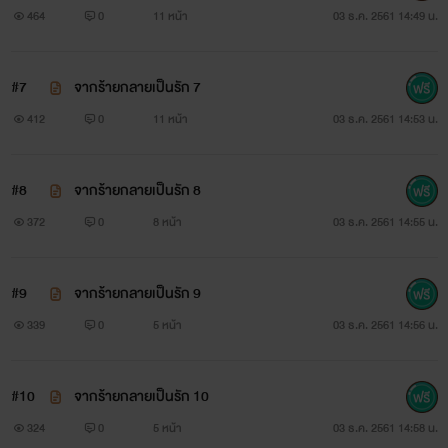
464
0
11 หน้า
03 ธ.ค. 2561 14:49 น.
"......"
"ตอบฉันให้ชื่นใจสิ"
#7
จากร้ายกลายเป็นรัก 7
412
0
11 หน้า
03 ธ.ค. 2561 14:53 น.
มิเนะไม่ไดรังเรอะไร เขาแค่ไม่อยากตอบ เขาคิดว่าตัวเองบ้า
มาโดยตลอด เขาชอบจูบคิเรียวมากที่สุดเท่าที่เคยจูบมา
#8
จากร้ายกลายเป็นรัก 8
"
คุณคิเรียว
...."
372
0
8 หน้า
03 ธ.ค. 2561 14:55 น.
"หึ ดีมาก"
#9
จากร้ายกลายเป็นรัก 9
"อึก! อ๊ะ อร๊าาา"
339
0
5 หน้า
03 ธ.ค. 2561 14:56 น.
คิเรียวยกร่างเล็กขึ้นแล้วกดลงไปกับแกนกายตน อ้อมแขน
#10
จากร้ายกลายเป็นรัก 10
เล็กโอบคอของร่างสูงไว้แน่น
324
0
5 หน้า
03 ธ.ค. 2561 14:58 น.