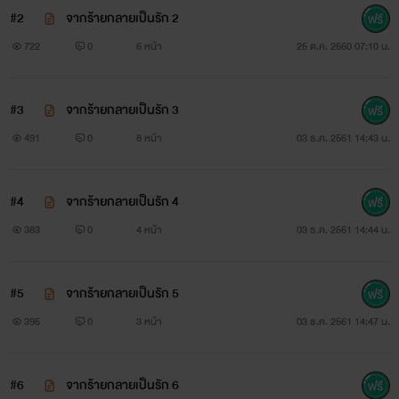
#2
จากร้ายกลายเป็นรัก 2
"ลุคขึ้นนั่งสิ"
722
0
6 หน้า
25 ต.ค. 2560 07:10 น.
"ฮึก อึก!"
#3
จากร้ายกลายเป็นรัก 3
คิเรียวดึงแกนกายออกจากช่องทางเล็กแล้วดึงร่างเล็กให้นั่ง
491
0
8 หน้า
03 ธ.ค. 2561 14:43 น.
ตัก ริมฝีปากหนาทาบลงกับริมฝีปากอวบอิ่มสวยได้รูป เขาบดขยี้
อย่างร้อนแรงจนริมฝีปากอวบอิ่มเผยอออก ลิ้นร้อนสอดเข้าไปใน
#4
จากร้ายกลายเป็นรัก 4
โพรงปากเล็กเพื่อไปหยอกเย้าลิ้นเล็ก
383
0
4 หน้า
03 ธ.ค. 2561 14:44 น.
"คุ คุณคิเรียว อื้อ"
#5
จากร้ายกลายเป็นรัก 5
มิเนะเบียนหน้าหนีออกมาแต่ก็โดนรั้งคอให้ไปจูบอีก
395
0
3 หน้า
03 ธ.ค. 2561 14:47 น.
"ตอบฉันสิ จูบฉันกับจูบของลูกค้าของนาย นายชอบจูบของ
ใคร"
#6
จากร้ายกลายเป็นรัก 6