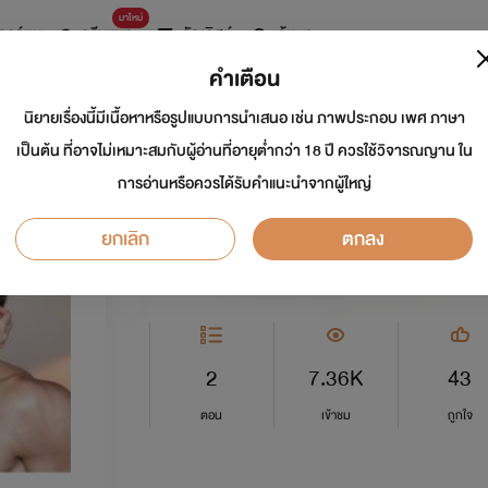
มาใหม่
การ์ตูน
ดรีมแชท
ธัญลิสต์
ค้นหา
คำเตือน
นิยายเรื่องนี้มีเนื้อหาหรือรูปแบบการนำเสนอ เช่น ภาพประกอบ เพศ ภาษา
แฟนเพื่อน NC18+
เป็นต้น ที่อาจไม่เหมาะสมกับผู้อ่านที่อายุต่ำกว่า 18 ปี ควรใช้วิจารณญาน ใน
การอ่านหรือควรได้รับคำแนะนำจากผู้ใหญ่
นักเขียน:
ดอกทิวลิปสีเหลือง
ยกเลิก
ตกลง
อีโรติก
0.0
2
7.36K
43
ตอน
เข้าชม
ถูกใจ