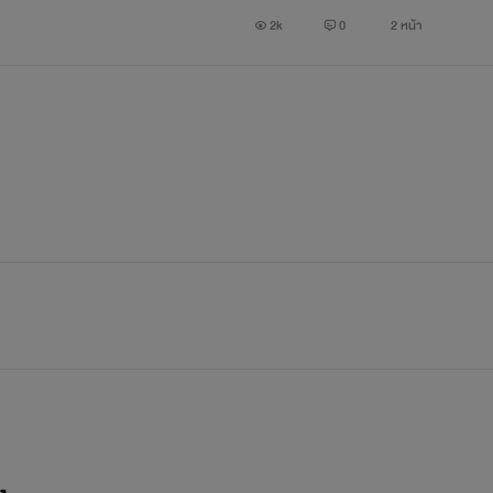
2k
0
2 หน้า