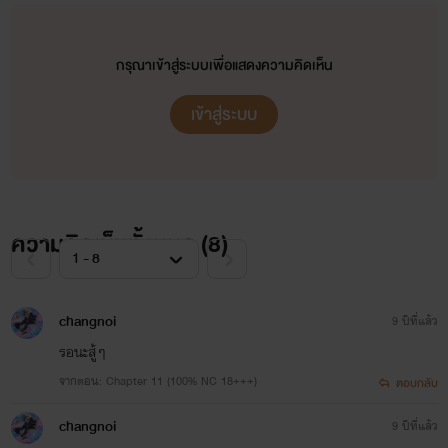
ชอบๆ555
กรุณาเข้าสู่ระบบเพื่อแสดงความคิดเห็น
บ้ายอๆ ส่วนนิยายก็เเต่งตามอารมณ์
เข้าสู่ระบบ
ช่วงไหนว่างมากๆจะมาถี่ๆ
ถ้าไม่เห็นเเปลว่าขี้เกียจนั้นละ555
ล้อเล่นๆนะ มีเวลาจะมาลงนิยายให้ถี่ๆ
ความคิดเห็นทั้งหมด (
8
)
จากนักอ่านสู่นักเขียน มีหลายเรื่องที่อ่านเเล้ว
changnoi
9 ปีที่แล้ว
ชอบ
รอนะสู้ๆ
ไรท์เลยลองมาเเต่งดู มันก็ไม่ได้ยากอะไร เเต่
จากตอน: Chapter 11 (100% NC 18+++)
ตอบกลับ
ต้องใช้
changnoi
9 ปีที่แล้ว