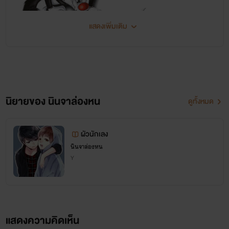
แสดงเพิ่มเติม
นิยายของ นินจาล่องหน
ดูทั้งหมด
Hello!!!
สวัสดีค่ะ
ผัวนักเลง
นินจาล่องหน
ไรท์ชื่อ
นิน
หรือเรียก
นินจา
ก็ได้ เอา
Y
ที่สบายใจ
เเวะมาทักทายรีดเดอร์ทุกคน
แสดงความคิดเห็น
ไรท์เป็นคนมึน อึนๆ นะ ถ้าชมบ่อยๆนี้ไรท์