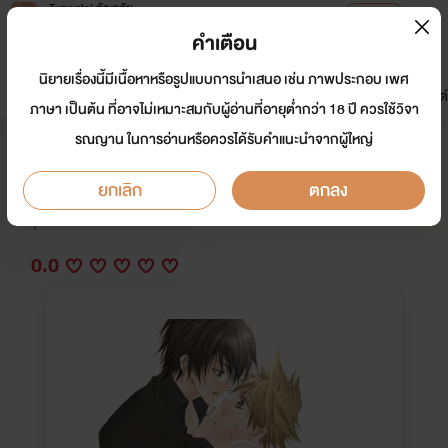
Tunwalai ธัญวลัย
เปิดแอป
เพื่อประสบการณ์ที่ดีกว่าบนมือถือ
คำเตือน
เข้าสู่ระบบ
นิยายเรื่องนี้มีเนื้อหาหรือรูปแบบการนำเสนอ เช่น ภาพประกอบ เพศ
มาใหม่
หน้าแรก
นิยาย
อีบุ๊ก
การ์ตูน
ดรีมแชท
ธัญลิสต์
ภาษา เป็นต้น ที่อาจไม่เหมาะสมกับผู้อ่านที่อายุต่ำกว่า 18 ปี ควรใช้วิจา
รณญาน ในการอ่านหรือควรได้รับคำแนะนำจากผู้ใหญ่
Memory’s คนในความทรงจำ
ยกเลิก
ตกลง
นักเขียน:
นินจาล่องหน
Y
0.0