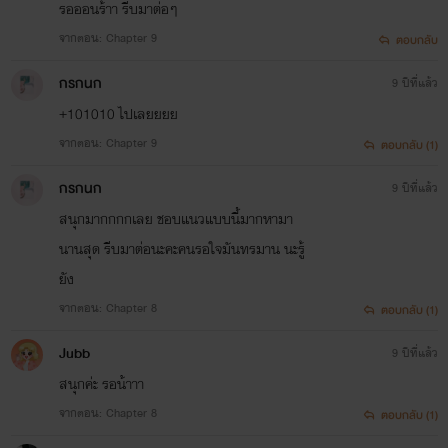
รอออนร้าา รีบมาต่อๆ
จินตนาการเเละความคิดสะส่วนใหญ่
จากตอน: Chapter 9
ตอบกลับ
เเต่ถึงยังไงก็จะพยายามให้ทุกเรื่องที่เเต่งออก
กรกนก
9 ปีที่แล้ว
มาดีที่สุด
+101010 ไปเลยยยย
สุดท้ายก็ขอบคุณคนที่เข้ามาอ่านมาเม้นนะ
จากตอน: Chapter 9
ตอบกลับ (1)
ค่ะ
กรกนก
9 ปีที่แล้ว
มันเป็นกำลังใจที่ทำให้มีเเรงเเต่งนิยายต่อไป
สนุกมากกกกเลย ชอบแนวแบบนี้มากหามา
นานสุด รีบมาต่อนะคะคนรอใจมันทรมาน นะรู้
ขอบคุณทุกคนที่เข้ามาอ่านมาเม้นมาถูกใจ
ยัง
นะค่ะ
จากตอน: Chapter 8
ตอบกลับ (1)
Jubb
9 ปีที่แล้ว
สนุกค่ะ รอน้าาา
จากตอน: Chapter 8
ตอบกลับ (1)