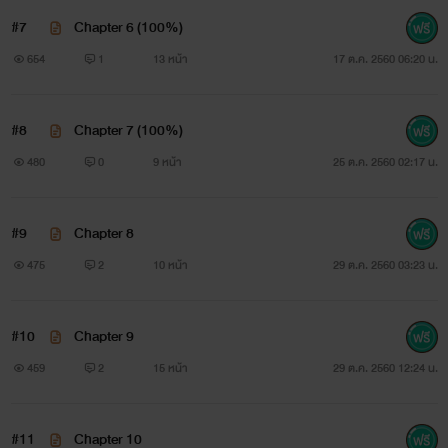
เพื่อปลดปล่อยความช้ำยามค่ำคืนดีกว่า
#7
Chapter 6 (100%)
654
1
13 หน้า
17 ต.ค. 2560 06:20 น.
แต่ใครจะนึกละว่า นั่นจะเปลี่ยนชีวิตเขา ให้ต้องกลายมาเป็นคนรัก
ของซูเปอร์สตาร์คนดังของเอเชีย
#8
Chapter 7 (100%)
480
0
9 หน้า
25 ต.ค. 2560 02:17 น.
#9
Chapter 8
475
2
10 หน้า
29 ต.ค. 2560 03:23 น.
#10
Chapter 9
459
2
15 หน้า
29 ต.ค. 2560 12:24 น.
นิยายเรื่องนี้เป็น ชาย&ชาย รับไม่ได้อย่ากดเข้ามาค่ะ
อาจมีเนื้อหาที่ไม่เหมาะสม ควรใช้วิจารณานในการอ่านด้วยนะค่ะ
#11
Chapter 10