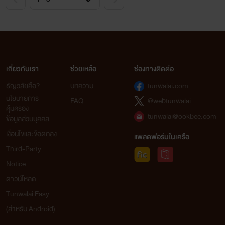
เกี่ยวกับเรา
ช่วยเหลือ
ช่องทางติดต่อ
ธัญวลัยคือ?
บทความ
tunwalai.com
นโยบายการ
FAQ
@webtunwalai
คุ้มครอง
tunwalai@ookbee.com
ข้อมูลส่วนบุคคล
เงื่อนไขและข้อตกลง
แพลตฟอร์มในเครือ
Third-Party
Notice
ดาวน์โหลด
Tunwalai Easy
(สำหรับ Android)