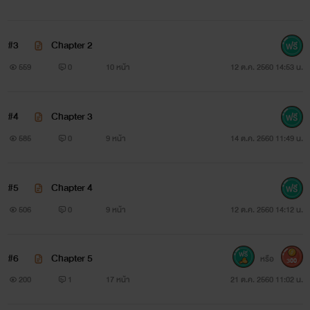
#3
Chapter 2
559
0
10 หน้า
12 ต.ค. 2560 14:53 น.
เมื่อผู้ชายที่เป็นรักแรกของเขากำลังจะแต่งงาน
#4
Chapter 3
585
0
9 หน้า
14 ต.ค. 2560 11:49 น.
เขาอยากเห็นหน้าคนที่รักเป็นครั้งสุดท้าย
จึงตัดสินใจเดินทางไปไกลถึงแดนกิมจิ
#5
Chapter 4
506
0
9 หน้า
12 ต.ค. 2560 14:12 น.
ประเทศที่เคยใฝ่ฝันว่าจะมาสักครั้ง
ไม่นึกเลยว่าเหตุผลของการมาครั้งนี้จะนองน้ำตาขนาดนี้...
#6
Chapter 5
หรือ
300
200
1
17 หน้า
21 ต.ค. 2560 11:02 น.
เรื่องอะไรเขาจะมานอนจมน้ำตา ออกไปเดินชมแสงสีในเมือง