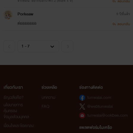
จากตอน: อยากบอกว่ารัก 2 (Mark x V)
ตอบกลับ
Porkeaw
9 ปีที่แล้ว
ต่อออออออ
ตอบกลับ
เกี่ยวกับเรา
ช่วยเหลือ
ช่องทางติดต่อ
ธัญวลัยคือ?
บทความ
tunwalai.com
นโยบายการ
FAQ
@webtunwalai
คุ้มครอง
tunwalai@ookbee.com
ข้อมูลส่วนบุคคล
เงื่อนไขและข้อตกลง
แพลตฟอร์มในเครือ