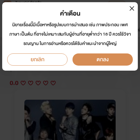
Tunwalai ธัญวลัย
เปิดแอป
เพื่อประสบการณ์ที่ดีกว่าบนมือถือ
คำเตือน
เข้าสู่ระบบ
นิยายเรื่องนี้มีเนื้อหาหรือรูปแบบการนำเสนอ เช่น ภาพประกอบ เพศ
มาใหม่
หน้าแรก
นิยาย
อีบุ๊ก
การ์ตูน
ดรีมแชท
ธัญลิสต์
ภาษา เป็นต้น ที่อาจไม่เหมาะสมกับผู้อ่านที่อายุต่ำกว่า 18 ปี ควรใช้วิจา
รณญาน ในการอ่านหรือควรได้รับคำแนะนำจากผู้ใหญ่
Just Love You (bts got7)
ยกเลิก
ตกลง
นักเขียน:
ฟองนมสด
Y
0.0