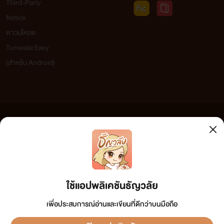
Third-Party
Notice
ดาวน์โหลด
Tunwalai Easy
(สำหรับ Android)
ข้อความที่ท่านได้อ่านจากเว็บไซต์นี้เกิดจากการเขียนโดยสาธารณชนและเผยแพร่โดยอัตโนมัติ ผู้ดูแล
เว็บไซต์แห่งนี้ไม่ได้เห็นด้วยและไม่ขอรับผิดชอบต่อข้อความใดๆ ทั้งสิ้น ดังนั้นผู้อ่านทุกท่านโปรดใช้
วิจารณญาณในการกลั่นกรองด้วยตนเอง และหากท่านพบข้อความใดๆ ที่ขัดต่อกฎหมายและศีลธรรม
กรุณาแจ้งมาที่ tunwalai@ookbee.com เพื่อทีมงานจะได้ดำเนินการในทันที ทั้งนี้ ทางเว็บไซต์ขอสงวน
ลิขสิทธิ์ตามพระราชบัญญัติลิขสิทธิ์ (ฉบับเพิ่มเติม) พ.ศ.2558
ใช้แอปพลิเคชันธัญวลัย
เพื่อประสบการณ์อ่านและเขียนที่ดีกว่าบนมือถือ