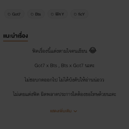
Got7
Bts
ฟิค Y
ficY
แนะนำเรื่อง
ฟิคเรื่องนี้แต่งตามใจคนเขียน 😂
Got7 x Bts , Bts x Got7 นะคะ
ไม่ชอบกดออกไป ไม่ได้บังคับให้อ่านน่อวว
ไม่เคยแต่งฟิค ผิดพลาดประการใดต้องขอโทษด้วยนะคะ
อยากให้แต่งของใคร รีเควสได้นะ ถ้าสมองไม่ตัน~
แสดงเพิ่มเติม