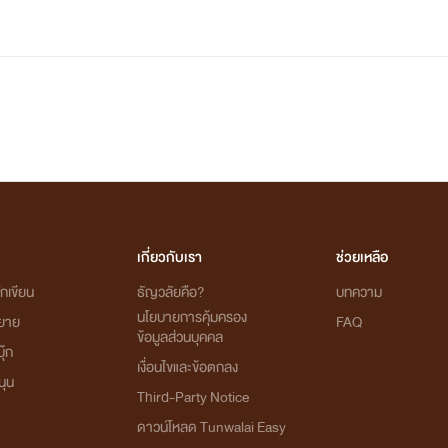
เกี่ยวกับเรา
ช่วยเหลือ
กเขียน
ธัญวลัยคือ?
บทความ
นโยบายการคุ้มครอง
ิยาย
FAQ
ข้อมูลส่วนบุคคล
ุ๊ก
เงื่อนไขและข้อตกลง
นุน
Third-Party Notice
ดาวน์โหลด Tunwalai Easy