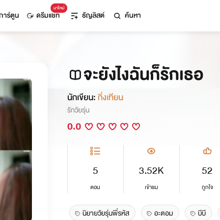
มาใหม่
การ์ตูน
ดรีมแชท
ธัญลิสต์
ค้นหา
จะยังไงฉันก็รักเธอ
นักเขียน:
กิ่งเทียน
รักวัยรุ่น
0.0
5
3.52K
52
ตอน
เข้าชม
ถูกใจ
นิยายวัยรุ่นพี่รหัส
อะตอม
บีบี