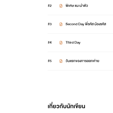
เด็กต่างจังหวัด ที่เข้ามาเรียนในกร
#2
พิเศษ แนะนำตัว
ความอบอุ่นจากผู้ชายคนนี้ จะวันนี้ วันไ
#3
Second Day พี่รหัส น้องรหัส
#4
Third Day
#5
วันแรกของการออกค่าย
เกี่ยวกับนักเขียน