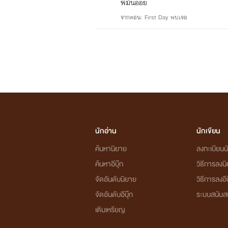
พี่มันอ่อย
จากตอน: First Day พบเจอ
นักอ่าน
นักเขียน
ค้นหานิยาย
ลงทะเบียนนั
ค้นหาอีบุ๊ก
วิธีการลงน
จัดอันดับนิยาย
วิธีการลงอีบ
จัดอันดับอีบุ๊ก
ระบบสนับส
เติมเหรียญ