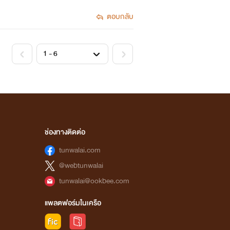
ตอบกลับ
ช่องทางติดต่อ
tunwalai.com
@webtunwalai
tunwalai@ookbee.com
แพลตฟอร์มในเครือ