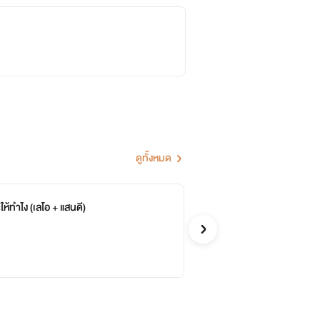
ดูทั้งหมด
รักไปแล้วจะให้ทำไง (เลโอ + แสนดี)
ที
กิ่งเทีย
รักโรแ