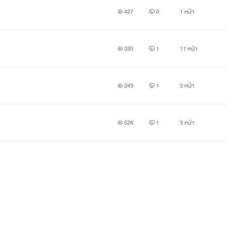
ุงเทพ มาคนเดียว ใช้ชีวิตคนเดียว จนมาเจอเข้ากับพี่รหัส ที่สุดแสนจะเป
427
0
1 หน้า
หน ยังไงเราก็รักกัน
320
1
11 หน้า
249
1
3 หน้า
528
1
3 หน้า