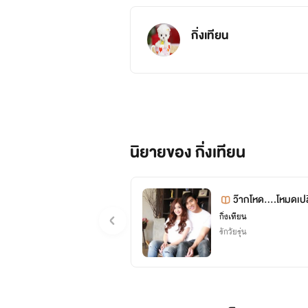
กิ่งเทียน
นิยายของ กิ่งเทียน
ว๊ากโหด....โหมดเปล
กิ่งเทียน
รักวัยรุ่น