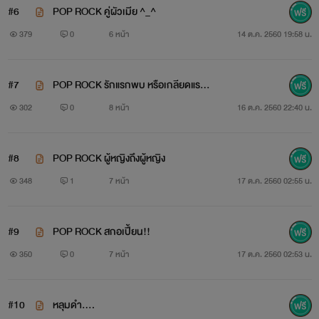
#6
POP ROCK คู่ผัวเมีย ^_^
379
0
6 หน้า
14 ต.ค. 2560 19:58 น.
#7
POP ROCK รักแรกพบ หรือเกลียดแรกเ
จอ??? (past time)
302
0
8 หน้า
16 ต.ค. 2560 22:40 น.
#8
POP ROCK ผู้หญิงถึงผู้หญิง
348
1
7 หน้า
17 ต.ค. 2560 02:55 น.
เพลง อายุ 25 ปี เลือดกรุ๊ป เอ คีย์บอร์ด
#9
POP ROCK สกอเปี้ยน!!
ถ้าไม่สนิทจะเป็นคนเงียบๆ ชอบเก็บซากต้นไม้ที่ตายแล้ว
350
0
7 หน้า
17 ต.ค. 2560 02:53 น.
ชอบดูHOW TO แต่งหน้าแต่ไม่เคยแต่งสำเร็จสักที
#10
หลุมดำ....
ตั้งแต่เกิดมายังไม่เคยมีแฟนเพราะจะโดนเบสสกัดตลอด