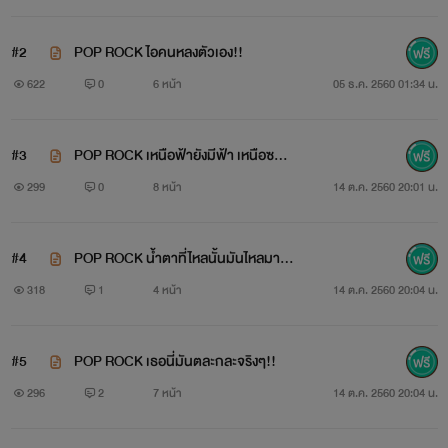
#2
POP ROCK ไอคนหลงตัวเอง!!
622
0
6 หน้า
05 ธ.ค. 2560 01:34 น.
#3
POP ROCK เหนือฟ้ายังมีฟ้า เหนือซวย
ยังมีฉัน!!!
299
0
8 หน้า
14 ต.ค. 2560 20:01 น.
ธันเดอร์ อายุ 27 ปี เลือด กรุ๊ป เอ นักร้องนำ กีร์ต้า
#4
POP ROCK น้ำตาที่ไหลนั้นมันไหลมาจา
ขี้โมโห หงุดหงิดง่าย เป็น perfectionist
กไหน ~TOT
318
1
4 หน้า
14 ต.ค. 2560 20:04 น.
เวลาโมโหจะควบคุมตัวเองไม่ค่อยได้
#5
POP ROCK เธอนี่มันตละกละจริงๆ!!
แต่ก็ยังมีมุมอบอุ่นบ้าง (เวลาเผลอๆ)
296
2
7 หน้า
14 ต.ค. 2560 20:04 น.