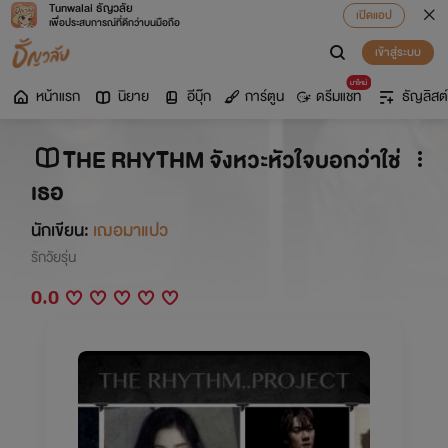
Tunwalai ธัญวลัย
เปิดแอป
เพื่อประสบการณ์ที่ดีกว่าบนมือถือ
เข้าสู่ระบบ
มาใหม่
หน้าแรก
นิยาย
อีบุ๊ก
การ์ตูน
ดรีมแชท
ธัญลิสต์
THE RHYTHM จังหวะหัวใจบอกว่าใช่
เธอ
นักเขียน:
เฌอมาแปว
รักวัยรุ่น
0.0