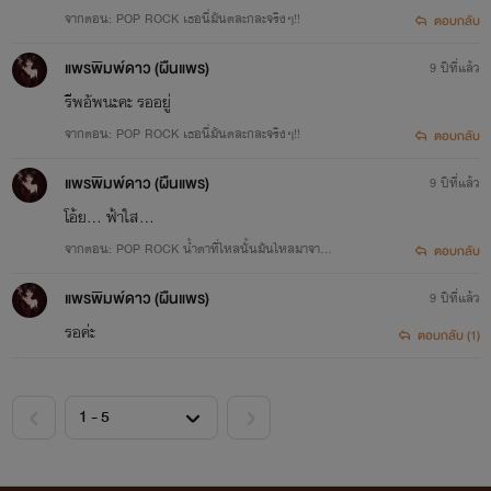
จากตอน: POP ROCK เธอนี่มันตละกละจริงๆ!!
ตอบกลับ
แพรพิมพ์ดาว (ผืนแพร)
9 ปีที่แล้ว
รีพอัพนะคะ รออยู่
จากตอน: POP ROCK เธอนี่มันตละกละจริงๆ!!
ตอบกลับ
แพรพิมพ์ดาว (ผืนแพร)
9 ปีที่แล้ว
โอ้ย... ฟ้าใส...
จากตอน: POP ROCK น้ำตาที่ไหลนั้นมันไหลมาจากไ
ตอบกลับ
ฟ้าใส อายุ 25 ปี ผู้จัดการวง เลือดกรุ๊ปบี
หน ~TOT
แพรพิมพ์ดาว (ผืนแพร)
9 ปีที่แล้ว
พูดมาก ชอบเล่ามุกแป๊ก เขากับคนอื่นได้รวดเร็ว
รอค่ะ
ตอบกลับ (1)
เป็นคู่กัดกับธันเดอร์ตลอดเวลา ใครอยู่ใกล้จะรู้สึกดีโดยไม่รู้ตัว