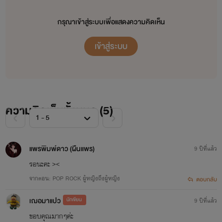
กรุณาเข้าสู่ระบบเพื่อแสดงความคิดเห็น
เทมโป้ อายุ 26 ปี หัวหน้าวง กลองชุด แต่งเพลง
เข้าสู่ระบบ
เลือดกรุ๊ป เอบี
สุขุม เยือกเย็น เป็นผู้ใหญ่ มีเหตุผล เวลาว่างๆ ชอบคุยกับแมว
บางครั้งก็เป็นคนที่เข้าถึงยาก มีภาษาแปลกๆที่ตัวเองเท่านั้นที่รู้
ความคิดเห็นทั้งหมด (
5
)
แล้วก็เซฟรูป เจสซี่ เกิร์ลกรุ๊ประดับประเทศ เต็มฮาร์ทดิส
แพรพิมพ์ดาว (ผืนแพร)
9 ปีที่แล้ว
รอนะคะ ><
จากตอน: POP ROCK ผู้หญิงถึงผู้หญิง
ตอบกลับ
เฌอมาแปว
นักเขียน
9 ปีที่แล้ว
ขอบคุณมากๆค่ะ