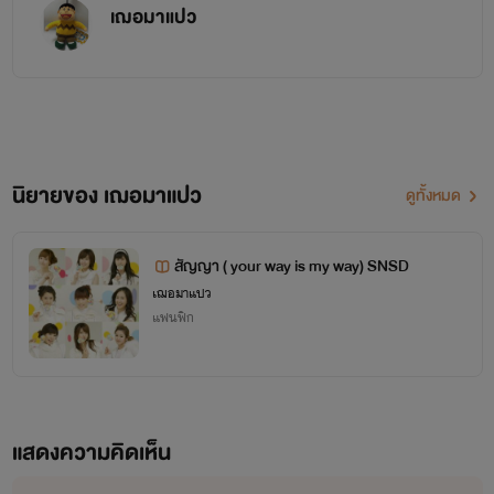
เฌอมาแปว
ไม่ค่อยเป็นโล้เป็นพาย แต่ลึกๆแล้วขี้เหงา
อยากหาคนเติมเต็มในชีวิต หวงเพลงมาก
ตัวเขาเองก็ไม่เข้าใจว่าทำไมถึงหวงขนาดนี้
นิยายของ เฌอมาแปว
ดูทั้งหมด
สัญญา ( your way is my way) SNSD
เฌอมาแปว
แฟนฟิก
แสดงความคิดเห็น