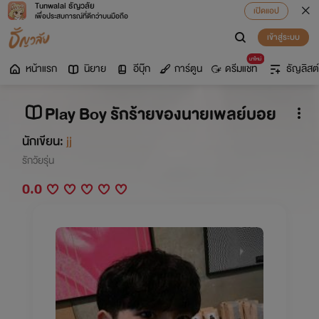
Tunwalai ธัญวลัย
เปิดแอป
เพื่อประสบการณ์ที่ดีกว่าบนมือถือ
เข้าสู่ระบบ
มาใหม่
หน้าแรก
นิยาย
อีบุ๊ก
การ์ตูน
ดรีมแชท
ธัญลิสต์
Play Boy รักร้ายของนายเพลย์บอย
นักเขียน:
jj
รักวัยรุ่น
0.0