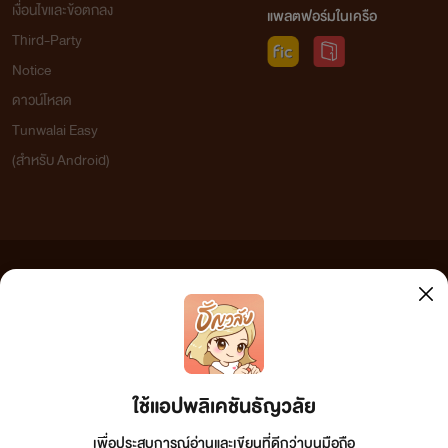
เงื่อนไขและข้อตกลง
แพลตฟอร์มในเครือ
Third-Party
Notice
ดาวน์โหลด
Tunwalai Easy
(สำหรับ Android)
ข้อความที่ท่านได้อ่านจากเว็บไซต์นี้เกิดจากการเขียนโดยสาธารณชนและเผยแพร่โดยอัตโนมัติ ผู้ดูแล
เว็บไซต์แห่งนี้ไม่ได้เห็นด้วยและไม่ขอรับผิดชอบต่อข้อความใดๆ ทั้งสิ้น ดังนั้นผู้อ่านทุกท่านโปรดใช้
วิจารณญาณในการกลั่นกรองด้วยตนเอง และหากท่านพบข้อความใดๆ ที่ขัดต่อกฎหมายและศีลธรรม
กรุณาแจ้งมาที่ tunwalai@ookbee.com เพื่อทีมงานจะได้ดำเนินการในทันที ทั้งนี้ ทางเว็บไซต์ขอสงวน
ลิขสิทธิ์ตามพระราชบัญญัติลิขสิทธิ์ (ฉบับเพิ่มเติม) พ.ศ.2558
ใช้แอปพลิเคชันธัญวลัย
เพื่อประสบการณ์อ่านและเขียนที่ดีกว่าบนมือถือ