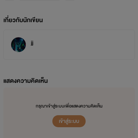
เกี่ยวกับนักเขียน
jj
โมเดล : ผู้หญิงที่มีความมั่นใจ...ไม่เคยยอมใคร นี่เหละเธอ!!
แสดงความคิดเห็น
มีความมั่นใจ ไม่ยอมใคร เซ็กซี่
กรุณาเข้าสู่ระบบเพื่อแสดงความคิดเห็น
เข้าสู่ระบบ
**นิยายเรื่องนี้แต่งขึ้นจากจินตนาการเท่านั้น บุคคลในรูป
ไม่มีส่วนเกี่ยวข้องกับเรื่องราวค่ะ