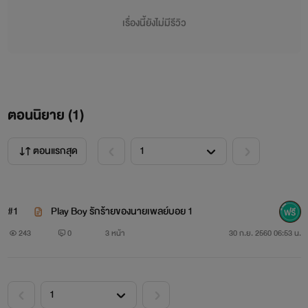
เรื่องนี้ยังไม่มีรีวิว
ธาม : ผู้ชายที่สาวๆฝันถึง แต่น้อยคนที่จะรู้ว่าเขาหน่ะมันโคตร
ร้าย
หล่อ เจ้าเลห์ เสือผู้หญิง นี่เหละตัวเขา
ตอนนิยาย (
1
)
"ไม่ได้มั่ว...แต่ผมทั่วถึงครับ :)"
ตอนแรกสุด
Cr.ig : iyiy1122
#1
Play Boy รักร้ายของนายเพลย์บอย 1
243
0
3 หน้า
30 ก.ย. 2560 06:53 น.