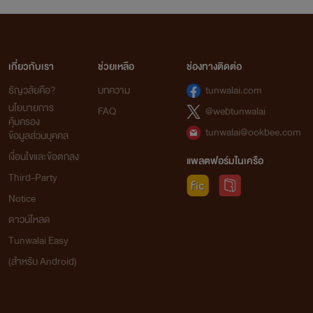
เกี่ยวกับเรา
ช่วยเหลือ
ช่องทางติดต่อ
ธัญวลัยคือ?
บทความ
tunwalai.com
นโยบายการ
FAQ
@webtunwalai
คุ้มครอง
tunwalai@ookbee.com
ข้อมูลส่วนบุคคล
เงื่อนไขและข้อตกลง
แพลตฟอร์มในเครือ
Third-Party
Notice
ดาวน์โหลด
Tunwalai Easy
(สำหรับ Android)