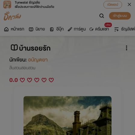
Tunwalai ธัญวลัย
เปิดแอป
เพื่อประสบการณ์ที่ดีกว่าบนมือถือ
เข้าสู่ระบบ
มาใหม่
หน้าแรก
นิยาย
อีบุ๊ก
การ์ตูน
ดรีมแชท
ธัญลิสต์
บ้านรอยรัก
นักเขียน:
อนัญตยา
สืบสวนสอบสวน
0.0