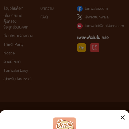
ธัญวลัยคือ?
บทความ
tunwalai.com
นโยบายการ
FAQ
@webtunwalai
คุ้มครอง
tunwalai@ookbee.com
ข้อมูลส่วนบุคคล
เงื่อนไขและข้อตกลง
แพลตฟอร์มในเครือ
Third-Party
Notice
ดาวน์โหลด
Tunwalai Easy
(สำหรับ Android)
ข้อความที่ท่านได้อ่านจากเว็บไซต์นี้เกิดจากการเขียนโดยสาธารณชนและเผยแพร่โดยอัตโนมัติ ผู้ดูแล
เว็บไซต์แห่งนี้ไม่ได้เห็นด้วยและไม่ขอรับผิดชอบต่อข้อความใดๆ ทั้งสิ้น ดังนั้นผู้อ่านทุกท่านโปรดใช้
วิจารณญาณในการกลั่นกรองด้วยตนเอง และหากท่านพบข้อความใดๆ ที่ขัดต่อกฎหมายและศีลธรรม