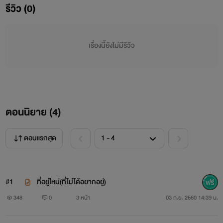
มากไปหน่อย สอดรู้สอดเห็นอีกนิสส เด๋อด๊าๆ สูง160 ผิวขาวอม
รีวิว (0)
ชมพู ปากนิด จมูกหน่อย ตาโตมีประกาย รวมๆแล้วพอดูได้ ไม่
เสียสายตา
เรื่องนี้ยังไม่มีรีวิว
ตอนนิยาย (
4
)
ตอนแรกสุด
#1
ที่อยู่ใหม่(ที่ไม่ได้อยากอยู่)
348
0
3 หน้า
03 ก.ย. 2560 14:39 น.