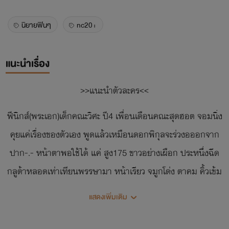
นิยายฟินๆ
nc20+
แนะนำเรื่อง
>>แนะนำตัวละคร<<
ฟีนิกส์(พระเอก)เด็กคณะวิศะ ปี4 เพื่อนเดือนคณะสุดฮอต จอมนิ่ง
คุยแค่เรื่องของตัวเอง พูดแล้วเหมือนดอกพิกุลจะร่วงอออกจาก
ปาก-.- หน้าตาพอใช้ได้ แค่ สูง175 ขาวอย่างเผือก ประหนึ่งฉีด
กลูต้าหลอดเท่าเทียนพรรษามา หน้าเรียว จมูกโด่ง ตาคม คิ้วเข้ม
ปากบางๆ รวมๆแล้วหน้าคล้ายพระเอกอนิเมะ แฮะ><
แสดงเพิ่มเติม
ไคจู (นางเอก) เด็กสาววันแรกแย้ม อายุ19ปี น่ารักสดใส ติดพูด