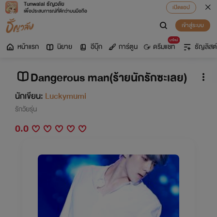
Tunwalai ธัญวลัย
เปิดแอป
เพื่อประสบการณ์ที่ดีกว่าบนมือถือ
เข้าสู่ระบบ
มาใหม่
หน้าแรก
นิยาย
อีบุ๊ก
การ์ตูน
ดรีมแชท
ธัญลิสต์
Dangerous man(ร้ายนักรักซะเลย)
นักเขียน:
Luckymumi
รักวัยรุ่น
0.0