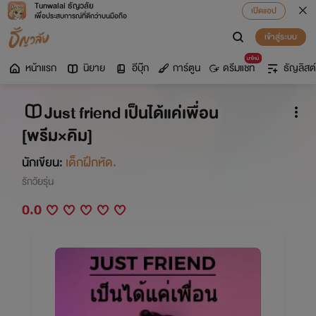
Tunwalai ธัญวลัย
เปิดแอป
เพื่อประสบการณ์ที่ดีกว่าบนมือถือ
เข้าสู่ระบบ
มาใหม่
หน้าแรก
นิยาย
อีบุ๊ก
การ์ตูน
ดรีมแชท
ธัญลิสต์
Just friend เป็นได้แค่เพื่อน
[พรีม×คิม]
นักเขียน:
เด็กฝึกหัด.
รักวัยรุ่น
0.0