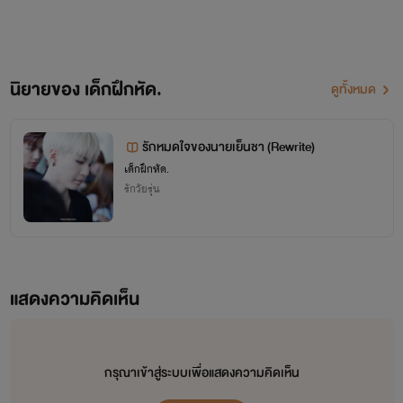
แล้ว และก็หายหน้าหายตาไปนาน เพราะต้องไปเฝ้าแม่ที่
รพ. แต่ตอนนี้ไรท์กลับมาแล้ว👏
ส่วนใครที่อยากอ่านนิยายเก่าๆที่ไรท์เคยลง แต่พอเปิดมา
นิยายของ เด็กฝึกหัด.
ดูทั้งหมด
เอ้าทำไมไม่เห็นมี อย่าเพิ่งตกใจไป เพราไรท์ลบเรื่องออก
มิน - อดีตเดือนคณะบริหารธุระกิจ อายุ21ปี
ไปแล้ว เนื่องจากว่าเนื้อเรื่องมันยังไม่ค่อยโอเคเท่าไหร่
รักหมดใจของนายเย็นชา (Rewrite)
'เพื่อนกันเค้าไม่
คบ
กันเองหรอก'
เด็กฝึกหัด.
ไรท์ว่าจะเอามารีเมกแล้วทำใหม่ ไม่ต่างไปจากเดิม
รักวัยรุ่น
มาก(เหมือนเดิมเลยล่ะ แต่อาจจะแต่งให้มันดูโอเคกว่านี้นิ
สนึง)
แสดงความคิดเห็น
อาจจะพูดเยอะไปนิสสสเพราะหายหน้าหายตาไป
นาน5555
กรุณาเข้าสู่ระบบเพื่อแสดงความคิดเห็น
คนนึงคิดเกินเพื่อน แต่อีกคนคิดแค่เพื่อน