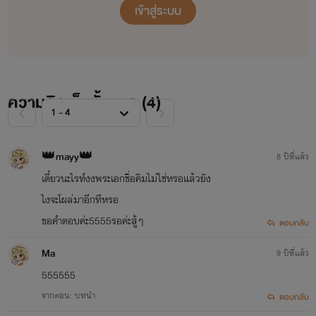
เข้าสู่ระบบ
ความรักของทั้งสองคนจะเกิดขึ้นไม่ได้ ถ้าอีกคนนึงไม่รักตอบ
ความคิดเห็นทั้งหมด (
4
)
👑mayy👑
8 ปีที่แล้ว
เดี๋ยวนะไรท์งงพระเอกชื่อคิมไม่ใช่หรอแล้วยัง
JUST FRIEND เป็นได้แค่เพื่อน
ไงจะโผล่มาอีกทีหรอ
ขอคำตอบค่ะ5555รอค่ะสู้ๆ
ตอบกลับ
Ma
9 ปีที่แล้ว
555555
จากตอน: บทนำ
ตอบกลับ