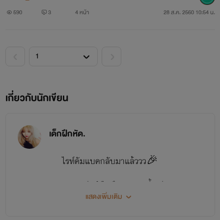
590
3
4 หน้า
28 ส.ค. 2560 10:54 น.
'เพราะคำว่าเพื่อนมันค้ำคอ จึงทำให้ฉันต้องทรมานใจอยู่แบบนี้'
เกี่ยวกับนักเขียน
เด็กฝึกหัด.
ไรท์คัมแบคกลับมาแล้ววว🎉
หลายๆคนอาจจะงงว่าทำไมถึงพูดแบบนี้ แต่หลายๆคน
แสดงเพิ่มเติม
อาจจะจำไรท์ได้ เพราะไรท์เคยแต่งนิยายลงมา3-4เรื่อง