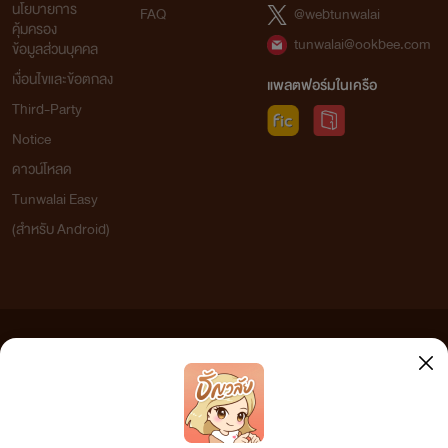
นโยบายการ
FAQ
@webtunwalai
คุ้มครอง
tunwalai@ookbee.com
ข้อมูลส่วนบุคคล
เงื่อนไขและข้อตกลง
แพลตฟอร์มในเครือ
Third-Party
Notice
ดาวน์โหลด
Tunwalai Easy
(สำหรับ Android)
ข้อความที่ท่านได้อ่านจากเว็บไซต์นี้เกิดจากการเขียนโดยสาธารณชนและเผยแพร่โดยอัตโนมัติ ผู้ดูแล
เว็บไซต์แห่งนี้ไม่ได้เห็นด้วยและไม่ขอรับผิดชอบต่อข้อความใดๆ ทั้งสิ้น ดังนั้นผู้อ่านทุกท่านโปรดใช้
วิจารณญาณในการกลั่นกรองด้วยตนเอง และหากท่านพบข้อความใดๆ ที่ขัดต่อกฎหมายและศีลธรรม
กรุณาแจ้งมาที่ tunwalai@ookbee.com เพื่อทีมงานจะได้ดำเนินการในทันที ทั้งนี้ ทางเว็บไซต์ขอสงวน
ลิขสิทธิ์ตามพระราชบัญญัติลิขสิทธิ์ (ฉบับเพิ่มเติม) พ.ศ.2558