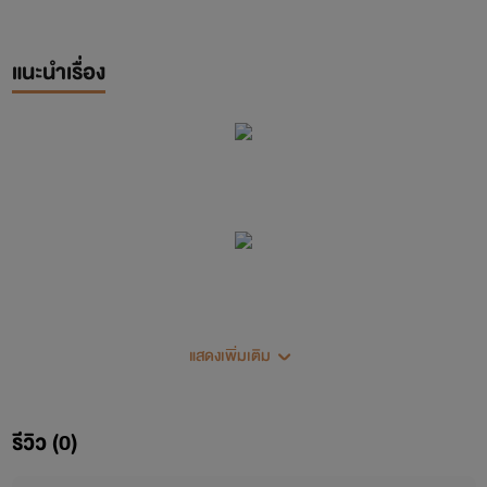
แนะนำเรื่อง
ร้ายริษยา
แสดงเพิ่มเติม
[Jealous]
รีวิว (0)