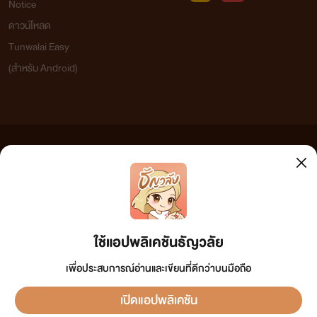
Notice
รักเท่านั้น
ก่อนจะเริ่มต้นใหม่ และเขียนจนจบได้ในที่สุดเฮ้อ....
ดาวน์โหลด
Tunwalai Easy
ยิ้มอีกแล้วเราเกือบสิบปีทีเดียวกว่าที่จะค้นพบตัวเองว่ารักและชอบงานด้านนี้มากแค่ไหน
(สำหรับ Android)
‘ก็เขานี่ไงเดียร์ ผู้ชายที่อยู่ในใจเธอมาหลายปี ผู้ชายที่เธอรู้ดีว่า
และมีความสุขในทุก ๆ ครั้งที่ได้ลงมือสรรสร้างงานแต่ละชิ้นออกมาสู่สายตาท่านผู้อ่าน
และความสุขนั้นเพิ่มขึ้นเป็นเท่าทวีคูน เมื่อนักเขียนได้รู้ว่า ท่านผู้อ่านมีความสุขกับงานของเราพี่หนูไม่
ไม่มีทางจะได้เคียงคู่เขาด้วยซ้ำ นอกจากในความฝัน แต่ตอนนี้เขา
ทราบว่านักเขียนท่านอื่นจะรู้สักยังไงบ้าง
อยู่ใกล้ชิดกับเธอแล้วไง ยอมเป็นของเขาและมอบสิ่งที่เธอ
แต่สำหรับพี่เองแล้ว สุขใจทุก ๆ ครั้งที่มีแฟนคลับมาบอกว่า งานนิยายของเราแล้ว
หวงแหนที่สุดให้เขาไปสิ’
ข้อความที่ท่านได้อ่านจากเว็บไซต์นี้เกิดจากการเขียนโดยสาธารณชนและเผยแพร่โดยอัตโนมัติ ผู้ดูแล
หัวเราะ ร้องไห้ หรือมีความสุขไปกับตัวละครนั้น ๆ ขอบคุณจากใจจริงค่ะ
เว็บไซต์แห่งนี้ไม่ได้เห็นด้วยและไม่ขอรับผิดชอบต่อข้อความใดๆ ทั้งสิ้น ดังนั้นผู้อ่านทุกท่านโปรดใช้
วิจารณญาณในการกลั่นกรองด้วยตนเอง และหากท่านพบข้อความใดๆ ที่ขัดต่อกฎหมายและศีลธรรม
ที่ท่านผู้อ่านได้หยิบยื่นความสุขให้นักเขียนคนนี้มาโดยตลอด“รอยยิ้มและความเมตตาจากท่าน คือ
สิ้นเสียงสนับสนุนจากภายใน หัวใจที่สับสนอยู่เมื่อครู่ก็กระตุกว้าบ
กรุณาแจ้งมาที่ tunwalai@ookbee.com เพื่อทีมงานจะได้ดำเนินการในทันที ทั้งนี้ ทางเว็บไซต์ขอสงวน
แรงผลักดันให้นักเขียนก้าวเดินต่อไปค่ะ”
ลิขสิทธิ์ตามพระราชบัญญัติลิขสิทธิ์ (ฉบับเพิ่มเติม) พ.ศ.2558
ขึ้นทันที เมื่อรับรู้ว่ามีอุ้งมือของเขา เลื่อนไล้ลงไปหาอกอวบ นุ่ม
++++++++++++
ใช้แอปพลิเคชันธัญวลัย
นิ่ม ริมฝีปากได้รูปอิ่มเต็มก็ถูกเขาครอบครองอย่างแผ่วเบา
เพื่อประสบการณ์อ่านและเขียนที่ดีกว่าบนมือถือ
เปิดแอปพลิเคชัน
หญิงสาวไม่รู้ด้วยซ้ำว่ากระเป๋าสะพายหลุดร่วงออกจากไหล่ระหงไป