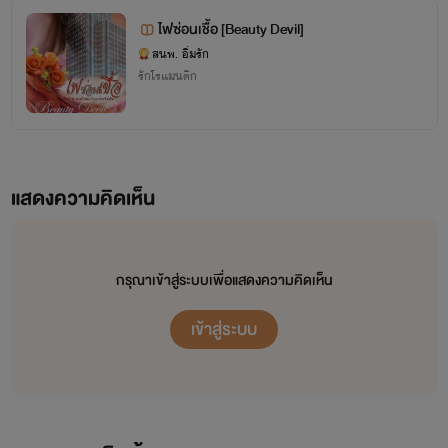
ไฟซ่อนเชื้อ [Beauty Devil]
สนพ. อิ่มรัก
รักโรแมนติก
ริมฝีปากสีระเรื่อถูกเคลือบไว้ด้วยลิปกรอส กำลังสั่นน้อยๆ
กันเกรา, ธัญญรัตน์, วรนันจ้า
แสดงความคิดเห็น
เมื่อถูกเขาจับจ้องอยู่ไม่วางตา เพียงแค่นี้เขาก็เดาได้ว่า ชัยชนะอยู่
หรือจะเรียกพี่กันก็ได้จ้า
ในอุ้งมือเรียบร้อยแล้ว มือที่กุมไหล่ระหงอยู่ค่อยๆ เลื่อนลงไปหา
เอวคอดกิ่ว
กรุณาเข้าสู่ระบบเพื่อแสดงความคิดเห็น
++++++++++++
เข้าสู่ระบบ
หลังจากรู้สึกเบื่อกับการเป็นมนุษย์เงินเดือนมาหลายปีดีดัก
อีกมือเชยคางมนให้แหงนหงายสูงขึ้นอีก ก่อนเขาจะค่อยๆ โน้ม
จึงอยากจะทำงานอะไรก็ได้ ที่ตัวเราสามารถกำหนดงานเองได้อย่างสบายอกสบายใจ
ใบหน้าอันหล่อเหลาลงไปหา
โดยไม่ต้องมีใครมาคอยสั่ง บวกกับการที่เป็นคนชอบดูทีวีมาตั้งแต่เด็ก ๆ โดยเฉพาะละคร ที่เขา
ประณามว่าเป็น ละครน้ำเน่า นั่นล่ะค่ะ