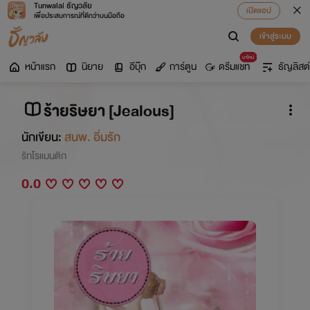
Tunwalai ธัญวลัย
เปิดแอป
เพื่อประสบการณ์ที่ดีกว่าบนมือถือ
เข้าสู่ระบบ
มาใหม่
หน้าแรก
นิยาย
อีบุ๊ก
การ์ตูน
ดรีมแชท
ธัญลิสต์
ร้ายริษยา [Jealous]
นักเขียน:
สนพ. อิ่มรัก
รักโรแมนติก
0.0