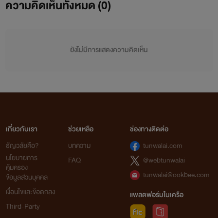
ความคิดเห็นทั้งหมด (
0
)
เลยมานั่ง ๆ นอน ๆ คิดว่า ถ้าเราแต่งนิยายขึ้นมาสักเรื่องนี่ เราจะทำได้ไหมนะ
เจ้าของใบหน้าสวยกำลังสับสนอยู่นั้น ไม่รู้จะทำอะไรได้ นอกจาก
พอปิ้งไอเดียได้ดังนี้ ก็โซโล่เลย อิอิอิอิเริ่มเขียนครั้งแรกได้ไปหลายหน้า
ปิดเปลือกตาลงช้าๆ แล้วปล่อยเขามอบจุมพิตแรกในชีวิตสาวให้
ความที่อายกลัวพี่ ๆ น้อง ๆ หลาน ๆ และคนรอบข้างจะมาแอบอ่าน
เมื่อมองไม่เห็นหนทางจะหลีกหนีไปไหนได้อีกแล้ว
ยังไม่มีการแสดงความคิดเห็น
เลยใส่พาสเวิร์ดไว้ซะดิบดี แล้วก็ทิ้งไปนานพอดู จะกลับอีกที ดันลืมพาสเวิร์ดซะนี่
แก้ยังไงก็ไม่ได้ เลยจำต้องเริ่มต้นใหม่ ‘อีกครั้ง’เขียนครั้งที่สองตั้งพาสเวิร์ดไว้เช่นเดิม
หรือต่อให้หนีได้ ก็คงไม่พ้นต้องไปยืนอยู่ตรงหน้าผู้ชายคนไหนสัก
แต่จดไว้ที่ไหนสักแห่ง กันพลาด เขียนไปได้หลายสิบหน้าเหมือนกันค่ะ
คน และยอมให้ทำแบบนี้อยู่ดี
แล้วก็ทิ้งไปอีกเพราะทำงานประจำไม่มีเวลามาเขียนต่อ (อิอิอิ ข้ออ้างของคนเรา)
กลับมาอีกที โอ้...แม่เจ้า...ลืมพาสเวิร์ดอีกแล้ว นั่งทำใจแล้วใจอีก
ก็แล้วทำไมไม่ยอมเขาเสียแต่ตอนนี้เลยล่ะ ในเมื่อเขาก็คือชายที่
เกี่ยวกับเรา
ช่วยเหลือ
ช่องทางติดต่อ
เพราะเสียดายงานที่ทำมาแต่ก็จำจะต้องเริ่มเขียนครั้งที่สามอีกจนได้ ดังคำที่ได้ยินบ่อย ๆ ว่า
ธัญวลัยคือ?
บทความ
tunwalai.com
คอยสร้างความหวั่นไหวในหัวใจมาหลายปีดีดัก อีกใจก็ได้คิดว่า
คนเราต้องรู้จักถอยมาสักก้าว เพื่อก้าวใหม่ที่ยิ่งใหญ่กว่าเดิม ครั้งนี้มุ่งมั่นมาก
นโยบายการ
FAQ
@webtunwalai
สิ่งที่ทำไปทั้งหมดนี้ เพื่อตัวเอง
คุ้มครอง
นั่งเขียนไม่ยอมหยุด ไปได้กว่าห้าสิบหน้าแล้ว แต่ โอ้...พระเจ้าช่วย ครั้งนี้พาสเวิร์ดไม่ได้ลืมแต่อย่างใด
tunwalai@ookbee.com
ข้อมูลส่วนบุคคล
แต่แล้ปท้อปที่ใช้นั้น เก๋ากึ๊กมากกกกกกกก ดันพังจนซ่อมไม่ได้ และกู้ไฟล์ไม่ได้อีกเช่นกัลลลลลกำจริง
เงื่อนไขและข้อตกลง
แพลตฟอร์มในเครือ
เพื่อแม่ที่กำลังย่ำแย่ทั้งร่างกายและจิตใจ ได้เงินไปเมื่อไหร่ หญิง
ๆ
Third-Party
สาวก็จะไม่ยอมให้ชายใดมาแตะต้องกายอีก หากไม่ใช่ชายที่ตัวเอง
ทางเส้นน้ำหมึกที่วาดหวังเอาไว้ ไม่ง่ายอย่างที่คิดเสียแล้ว นั่งทำใจอยู่หลายวันเหมือนกัน