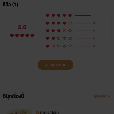
ได้สติ ดันไปทำผู้หญิงอีกคนท้องจนเกิดเรื่องวุ่นวายไปหมด แต่
รีวิว (1)
กลับมีอยู่คนเดียวที่ทำให้เขายิ้มได้นั้นก็ คือ ภูษณกา บุตรสาววัย 5
1
ขวบ
0
5.0
0
￼
0
￼
0
ณิชนันทน์ ภิวัฒน์ (ณิชา) อายุ 28 ปี เธอมีอาชีพเป็นครู
ดูรีวิวทั้งหมด
อนุบาลในโรงเรียนแห่งหนึ่งในภาคเหนือ แต่เพราะความจน เธอ
จำเป็นที่จะต้องหารายได้เพิ่มโดยการรับสอนพิเศษในช่วงเย็นให้
กลับลูกสาวเจ้าของไร่ร้อยรัก เพื่อที่จะช่วยเหลือคนในครอบครัวที่
เป็นที่รัก มารดามาป่วยด้วยโรคร้าย น้องชายกำลังจะจบการศึกษา
อีบุ๊กเรื่องนี้
ดูทั้งหมด
ที่ดินตอนนี้ก็ติดจำนองเนื่องจากเธอทำเงินมารักษามารดา
รักร้าวที่ไร่รัก