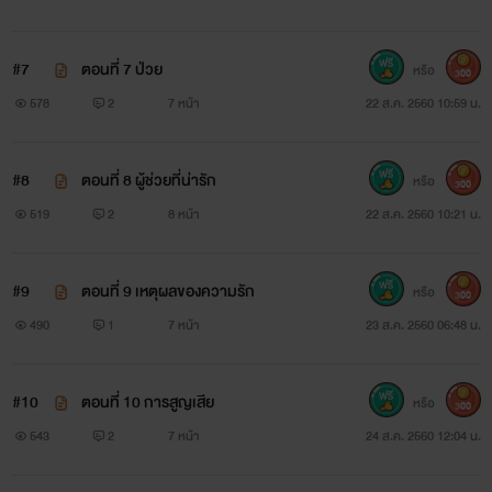
เธอแอบรักเขามานานตั้งแต่ที่เขายังมีภรรยาอยู่ และต้องการ
#7
ตอนที่ 7 ป่วย
หรือ
ครอบครอง เขาให้เป็นของเธอคนเดียว และตอนนี้โอกาสก็มาตกที่
300
578
2
7 หน้า
22 ส.ค. 2560 10:59 น.
เธอแล้ว
ภาพทั้งหมดเป็นเพียงแค่นำมาประกอบนิยาย เพื่อให้ผู้อ่าน
#8
ตอนที่ 8 ผู้ช่วยที่น่ารัก
หรือ
300
ได้อรรถรสในการอ่าน ไม่มีเจตนาใดๆนะสิ้น
519
2
8 หน้า
22 ส.ค. 2560 10:21 น.
ภาพทั้งหมดได้นำมาจาก google นะค่ะ
#9
ตอนที่ 9 เหตุผลของความรัก
หรือ
300
490
1
7 หน้า
23 ส.ค. 2560 06:48 น.
#10
ตอนที่ 10 การสูญเสีย
หรือ
300
543
2
7 หน้า
24 ส.ค. 2560 12:04 น.