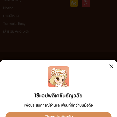
Third-Party
Notice
ดาวน์โหลด
Tunwalai Easy
(สำหรับ Android)
ข้อความที่ท่านได้อ่านจากเว็บไซต์นี้เกิดจากการเขียนโดยสาธารณชนและเผยแพร่โดยอัตโนมัติ ผู้ดูแล
เว็บไซต์แห่งนี้ไม่ได้เห็นด้วยและไม่ขอรับผิดชอบต่อข้อความใดๆ ทั้งสิ้น ดังนั้นผู้อ่านทุกท่านโปรดใช้
วิจารณญาณในการกลั่นกรองด้วยตนเอง และหากท่านพบข้อความใดๆ ที่ขัดต่อกฎหมายและศีลธรรม
กรุณาแจ้งมาที่ tunwalai@ookbee.com เพื่อทีมงานจะได้ดำเนินการในทันที ทั้งนี้ ทางเว็บไซต์ขอสงวน
ลิขสิทธิ์ตามพระราชบัญญัติลิขสิทธิ์ (ฉบับเพิ่มเติม) พ.ศ.2558
ใช้แอปพลิเคชันธัญวลัย
เพื่อประสบการณ์อ่านและเขียนที่ดีกว่าบนมือถือ