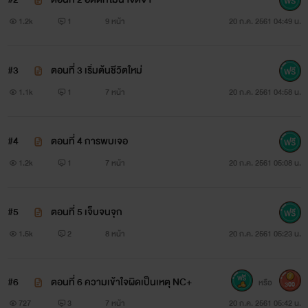
น้อยใจที่สามีเอาแต่จมปลักกับความรักครั้งเก่าโดยมีเธอเป็นต้น
1.2k
1
9 หน้า
20 ก.ค. 2561 04:49 น.
เหตุ
￼
#3
ตอนที่ 3 เริ่มต้นชีวิตใหม่
1.1k
1
7 หน้า
20 ก.ค. 2561 04:58 น.
￼
ภูษณิกา โยธาบดีกุล (น้องขิม) อายุ 5 ปี เธอต้องมาสูญเสีย
#4
ตอนที่ 4 การพบเจอ
มารดาไปในวัยแค่ 3 ขวบ ทำให้บิดาต้องกลับมาให้ความสนใจ
1.2k
1
7 หน้า
20 ก.ค. 2561 05:08 น.
และเลี้ยงดูอย่างทะนุถนอม ทำให้กายเป็นเด็กเอาแต่ใจ เปลี่ยนครู
สอนพิเศษเป็นว่าเล่น เพราะกลัวทุกคนจะมาแย่งความรักจากบิดา
#5
ตอนที่ 5 เจ็บจนจุก
1.5k
2
8 หน้า
20 ก.ค. 2561 05:23 น.
￼
￼
#6
ตอนที่ 6 ความเข้าใจผิดเป็นเหตุ NC+
หรือ
300
727
3
7 หน้า
20 ก.ค. 2561 05:42 น.
วรรณนิดา ดาราวงศ์(ดาหลา)อายุ 29 ปี คู่ขาของภูบดินทร์