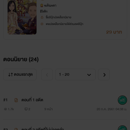
เธออกหักกับความรักที่เคยไว้วางใจ เชื่อใจกัน ทำให้เธอไม่
ระรินรดา
อีโรติก
กล้าเปิดใจที่จะรักใครได้อีก เพราะกลัวผิดหวัง แต่เธอกลับต้องมา
ซื้ออีบุ๊กปลดล็อกนิยาย
เจอกับรักครั้งเก่ายังช่วยไม่ได้
เคยปลดล็อกนิยายได้ส่วนลดอีบุ๊ก
29 บาท
￼
￼
ตอนนิยาย (
24
)
เขมิกา ธรรมนิยม (เขม) อายุ 29 ปี เธอเป็นรุ่นน้องของภู
ตอนแรกสุด
บดินทร์ และเป็นรุ่นพี่ของณิชนันทน์ แต่เพราะความรักที่เธอมีให้
ภูบดินทร์มันเป็นความรักที่ไม่รู้จักเสียสละจึงทำให้เกิดเรื่องวุ่นวาย
มากมาย จนทำให้เธอท้องกับภูบดินทร์และเป็นสาเหตุทำให้ภู
#1
ตอนที่ 1 อดีต
บดินทร์และณิชนันทน์เลิกรากันไป แต่เธอก็ต้องมาจบชีวิตลง
1.7k
2
9 หน้า
20 ก.ค. 2561 04:38 น.
เพราะประสบอุบัติเหตุทางรถยนต์ เมื่อ 2 ปีที่แล้ว เพราะความ
#2
ตอนที่ 2 อดีตที่ไม่น่าจดจำ