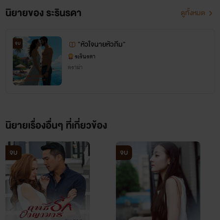
นิยายของ ระรินรดา
ดูทั้งหมด
"หัวใจนายหัวภีม"
จบ
ระรินรดา
ดราม่า
นิยายเรื่องอื่นๆ ที่เกี่ยวข้อง
จบ
จบ