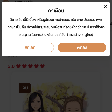
Tunwalai ธัญวลัย
เปิดแอป
เพื่อประสบการณ์ที่ดีกว่าบนมือถือ
คำเตือน
เข้าสู่ระบบ
นิยายเรื่องนี้มีเนื้อหาหรือรูปแบบการนำเสนอ เช่น ภาพประกอบ เพศ
มาใหม่
หน้าแรก
นิยาย
อีบุ๊ก
การ์ตูน
ดรีมแชท
ธัญลิสต์
ภาษา เป็นต้น ที่อาจไม่เหมาะสมกับผู้อ่านที่อายุต่ำกว่า 18 ปี ควรใช้วิจา
รณญาน ในการอ่านหรือควรได้รับคำแนะนำจากผู้ใหญ่
รักร้าวที่ไร่รัก
ยกเลิก
ตกลง
นักเขียน:
ระรินรดา
อีโรติก
5.0
จบ