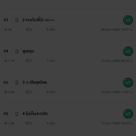
จนจบ เเต่เทอกลับปฏิเสธมิกในวันที่มิกขอเทอเเต่งงานเพราะ ?
￼
#3
2 คบกับพี่น้ะ nc++
3k
2
6 หน้า
09 ส.ค. 2560 10:41 น.
=pc=พี่ทีม หนุ่มหน้าหวาน ขาว หล่อ ที่มีรอยยิ้มที่น่ารัก ยิ้ม
ทีสาวๆพร้อมพลีกายให้ทันที เจ้าชู้เปนว่าเล่น คิดจะเล่นๆกับคุน
#4
พูดคุย
หนูเเตงไทยเเต่กลับตกหลุมรักซะงั้น
1.1k
2
1 หน้า
10 ส.ค. 2560 02:18 น.
#5
#.3 เฮียสุดโหด.
3.5k
2
4 หน้า
10 ส.ค. 2560 11:07 น.
#6
4 ไม่เห็นจะกลัว.
1.5k
2
3 หน้า
10 ส.ค. 2560 14:22 น.