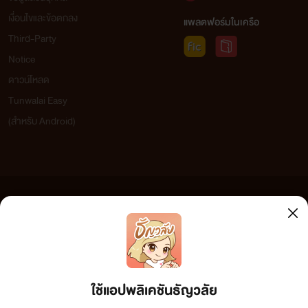
เงื่อนไขและข้อตกลง
แพลตฟอร์มในเครือ
Third-Party
Notice
ดาวน์โหลด
Tunwalai Easy
(สำหรับ Android)
ข้อความที่ท่านได้อ่านจากเว็บไซต์นี้เกิดจากการเขียนโดยสาธารณชนและเผยแพร่โดยอัตโนมัติ ผู้ดูแล
เว็บไซต์แห่งนี้ไม่ได้เห็นด้วยและไม่ขอรับผิดชอบต่อข้อความใดๆ ทั้งสิ้น ดังนั้นผู้อ่านทุกท่านโปรดใช้
วิจารณญาณในการกลั่นกรองด้วยตนเอง และหากท่านพบข้อความใดๆ ที่ขัดต่อกฎหมายและศีลธรรม
กรุณาแจ้งมาที่ tunwalai@ookbee.com เพื่อทีมงานจะได้ดำเนินการในทันที ทั้งนี้ ทางเว็บไซต์ขอสงวน
ลิขสิทธิ์ตามพระราชบัญญัติลิขสิทธิ์ (ฉบับเพิ่มเติม) พ.ศ.2558
ใช้แอปพลิเคชันธัญวลัย