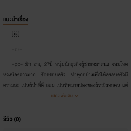
แนะนำเรื่อง
￼
=br=
=pc= มิก อายุ 27ปี หนุ่มนักธุรกิจผู้ชายหมาดนิ่ง จอมโหด
หวงน้องสาวมาก รักครอบครัว ทำทุกอย่างเพื่อให้ครอบครัวมี
ความสุข เปนผู้นำที่ดี สุขุม เปนที่หมายปองของผู้หญิงทุกคน เเต่
ไม่เคยรับคัยเข้ามาในใจสักคนเพราะมีรักที่ฝั่งใจเเละกลัวการที่จะมี
แสดงเพิ่มเติม
ความรักอีกครั้ง
รีวิว (0)
=pl=