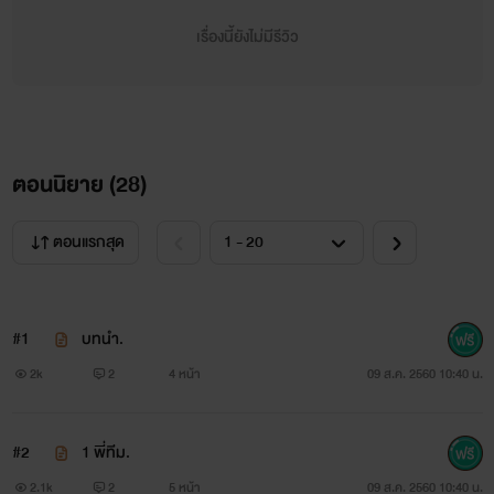
￼
เรื่องนี้ยังไม่มีรีวิว
=pc=มายด์ อายุ 21 ปี น้องสาวจอมเเสบที่ชอบหาเรื่องให้พี่
ชายปวดหัวไม่เว้นเเต่วัน หนีเที่ยวเปนประจำ กับเพื่อนซี้ของเทอ
เเละยังเปนเพื่อนรักเพื่อนตายคนเดียวของ เเตงไทย
ตอนนิยาย (
28
)
￼
ตอนแรกสุด
=br=
=pc=คุณหนูเเตงไทย หญิงสาวผู้น่ารักสุดเเซ่บ มีดวงตากลม
#1
บทนำ.
โตที่มีเสน่ห์ยิ่งมองยิ่งน่าหลงไหล เอาเเต่ใจ เเละไม่เคยยอมใคร
2k
2
4 หน้า
09 ส.ค. 2560 10:40 น.
￼
#2
1 พี่ทีม.
=pc=เเพท อดีตคนรักที่ฝั่งใจมิก ที่คบกันตั้งเเต่สมัยมหาลัย
2.1k
2
5 หน้า
09 ส.ค. 2560 10:40 น.