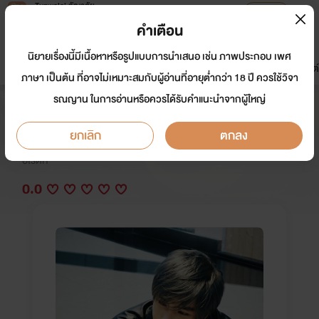
Tunwalai ธัญวลัย
เปิดแอป
เพื่อประสบการณ์ที่ดีกว่าบนมือถือ
คำเตือน
เข้าสู่ระบบ
นิยายเรื่องนี้มีเนื้อหาหรือรูปแบบการนำเสนอ เช่น ภาพประกอบ เพศ
มาใหม่
หน้าแรก
นิยาย
อีบุ๊ก
การ์ตูน
ดรีมแชท
ธัญลิสต์
ภาษา เป็นต้น ที่อาจไม่เหมาะสมกับผู้อ่านที่อายุต่ำกว่า 18 ปี ควรใช้วิจา
รณญาน ในการอ่านหรือควรได้รับคำแนะนำจากผู้ใหญ่
รักอันตรายพี่ชายเพื่อนรัก.
ยกเลิก
ตกลง
นักเขียน:
srroytipp
อีโรติก
0.0