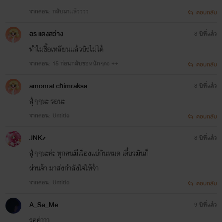
จากตอน: กลับมาเเล้วววว
ตอบกลับ
อร แดงสว่าง
8 ปีที่แล้ว
ทำใมชื้อเหลียนแล้วยังไม่ได้
จากตอน: 15 ก่อนกลับขอหนักๆnc ++
ตอบกลับ
amonrat chimraksa
8 ปีที่แล้ว
สุ้ๆๆนะ รอนะ
จากตอน: Untitle
ตอบกลับ
JNKz
8 ปีที่แล้ว
สู้ๆๆนะค่ะ ทุกคนมีเรื่องแย่กันหมด เดี๋ยวมันก็
ผ่านจ้า มาส่งกำลังใจให้จ้า
จากตอน: Untitle
ตอบกลับ
A_Sa_Me
9 ปีที่แล้ว
รอค่าาา