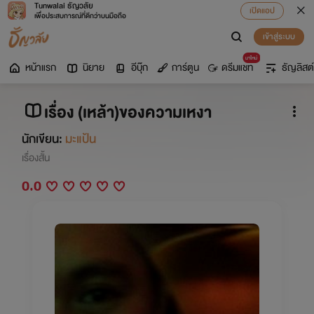
Tunwalai ธัญวลัย
เปิดแอป
เพื่อประสบการณ์ที่ดีกว่าบนมือถือ
เข้าสู่ระบบ
มาใหม่
หน้าแรก
นิยาย
อีบุ๊ก
การ์ตูน
ดรีมแชท
ธัญลิสต์
เรื่อง (เหล้า)ของความเหงา
นักเขียน:
มะแป้น
เรื่องสั้น
0.0