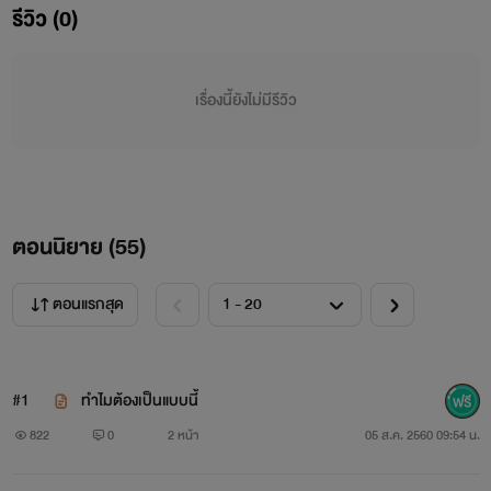
รีวิว (0)
จันทร์ ลา
อังคาร เมาเยี่ยงหมา
เรื่องนี้ยังไม่มีรีวิว
พุธ โอลั้ลลาฮาเฮ
พฤหัส สัปดล ก็คนมันจะเมา
ตอนนิยาย (
55
)
ตอนแรกสุด
#1
ทำไมต้องเป็นแบบนี้
822
0
2 หน้า
05 ส.ค. 2560 09:54 น.