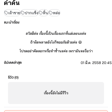
คำค้น
เจ้าชาย
ปากแข็ง
หื่น
หล่อ
แนะนำเรื่อง
สวัสดีค่ะ เรื่องนี้เป็นเรื่องแรกที่แต่เลยนะค่ะ
ถ้าผิดพลาดยังไงก็ขออภัยด้วยค่ะ 😄
โปรดอย่าคัดลอกหรือทำซ้ำนะค่ะ เพรามันจะถือว่า
ระเมิดลิขสิทธิ์ทางกฎหมายค่ะ
อัปเดตล่าสุด
01 มี.ค. 2558 20:45
.
รีวิว (
0
)
.
.
เรื่องนี้ยังไม่มีรีวิว
.
แนะตัวละครเอกก่อนเลยนะค่ะ