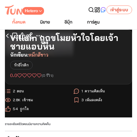
เข้าสู่ระบบ
Hetero
ทั้งหมด
นิยาย
อีบุ๊ก
การ์ตูน
Villain ถูกขโมยหัวใจโดยเจ้า
เริ่มอ่านตอนแรก
ชายแอบหื่น
นักเขียน:
หมึกสีขาว
รักอีโรติก
0.0
(
0
รีวิว)
2
ตอน
1
ความคิดเห็น
2.8K
เข้าชม
3
เพิ่มลงคลัง
54
ถูกใจ
รายละเอียด
รีวิว
ตอนนิยาย
ความคิดเห็น