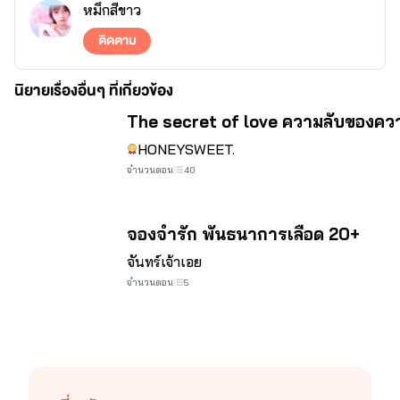
หมึกสีขาว
ติดตาม
นิยายเรื่องอื่นๆ ที่เกี่ยวข้อง
จบ
The secret of love ความลับของควา
HONEYSWEET.
จำนวนตอน
40
ยังไงก็ติดตามกันด้วยนะค่ะ 😄😄 ใน villain ถูกขโมยหัวใจโดยเจ้าชาย
จองจำรัก พันธนาการเลือด 20+
แอบหื่น ค่ะ อิอิๆ😄😁😄👏👏
จันทร์เจ้าเอย
จำนวนตอน
5