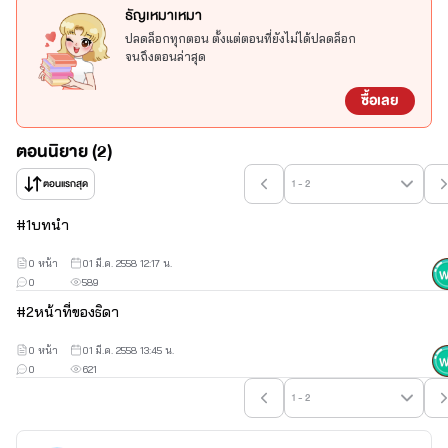
ธิดา เป็นชื่อที่ใครๆก็เรียกเธอกัน เธอเป็นคนหลายบุคลิก เดาอารมอยาก
ธัญเหมาเหมา
และมีสิ่งหนึ่งที่ยังมีในตัวเธออยู่คือ ความอ่อนแอ่
ปลดล็อกทุกตอน ตั้งแต่ตอนที่ยังไม่ได้ปลดล็อก
จนถึงตอนล่าสุด
ซื้อเลย
ตอนนิยาย (2)
ตอนแรกสุด
1 - 2
#
1
บทนำ
0 หน้า
01 มี.ค. 2558 12:17 น.
0
589
#
2
หน้าที่ของธิดา
เจ้าชายฟาวเตอร์  เขาคนนี้ก็เป็นคนเข้าใจอยากเช่นกัน และมีอย่างหนึ่งที่
0 หน้า
01 มี.ค. 2558 13:45 น.
0
621
ใครๆก็รู้จักเขาดีคือ
1 - 2
ชอบเก๊ก ปากแข็ง และแอบหื่น
และยังมีสิ่งหนึ่งที่เขาต้องการสึกๆคือ ความจริงใจจากคนที่เขาจะรัก