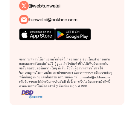
@webtunwalai
tunwalai@ookbee.com
ข้อความที่ท่านได้อ่านจากเว็บไซต์นี้เกิดจากการเขียนโดยสาธารณชน
และเผยแพร่โดยอัตโนมัติ ผู้ดูแลเว็บไซต์แห่งนี้ไม่ได้เห็นด้วยและไม่
ขอรับผิดชอบต่อข้อความใดๆ ทั้งสิ้น ดังนั้นผู้อ่านทุกท่านโปรดใช้
วิจารณญาณในการกลั่นกรองด้วยตนเอง และหากท่านพบข้อความใดๆ
ที่ขัดต่อกฎหมายและศีลธรรม กรุณาแจ้งมาที่
tunwalai@ookbee.com
เพื่อทีมงานจะได้ดำเนินการในทันที ทั้งนี้ ทางเว็บไซต์ขอสงวนลิขสิทธิ์
ตามพระราชบัญญัติลิขสิทธิ์ (ฉบับเพิ่มเติม) พ.ศ.2558