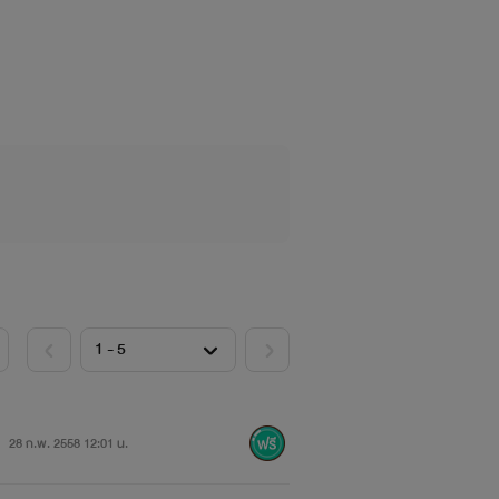
พราะนั่นเเปลว่า คุณคือว่าที่สะใภ้วิศวะ
ีสมองเเล้ว
เช่นนี้
28 ก.พ. 2558 12:01 น.