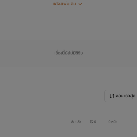
วันที่ 14 กุมภาพันธ์ให้ฟังละก็ เตรียมตัวห่มช็อป คล้องเกียร์ได้เลย เ
แสดงเพิ่มเติม
หึหึ --
ๆ เสียงเเซวเสี่ยวๆ คณะที่คัดหนังหน้าล้วน นอกจากจะหน้าตาดีเเละม
มไปด้วย เกียร์ เเละเสื้อช็อป ช่างเป็นอะไรที่หล่อเท่ห์ดูดีสมาร์ทเเละมีตับ
เรื่องนี้ยังไม่มีรีวิว
ตอนแรกสุด
w
1.5k
0
0 หน้า
Tan : ....