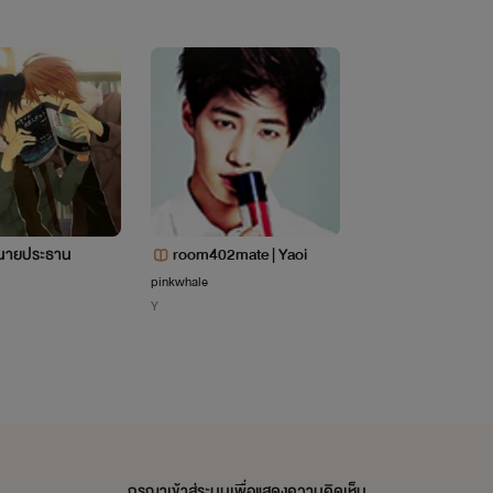
"ทำได้เเค่ฝันไปวันๆ"
ถ้าสามารถย้อนเวลากลับไปได้ ผมจะไม่ชอบผู้ชายคนนี้
เเต่ก็เพราะเค้านั่นเเหละที่ทำให้ผมมีวันนี้
ยนายประธาน
room402mate | Yaoi
pinkwhale
Y
ที่จริงผมมาคิดๆดูเเล้วนะ
ผมไม่ได้ได้ชอบผู้ชาย"วิศวะ"หรอก
กรุณาเข้าสู่ระบบเพื่อแสดงความคิดเห็น