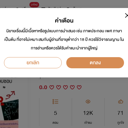
มาใหม่
การ์ตูน
ดรีมแชท
ธัญลิสต์
ค้นหา
คำเตือน
นิยายเรื่องนี้มีเนื้อหาหรือรูปแบบการนำเสนอ เช่น ภาพประกอบ เพศ ภาษา
Entaneer วิศวะหล่อ
เป็นต้น ที่อาจไม่เหมาะสมกับผู้อ่านที่อายุต่ำกว่า 18 ปี ควรใช้วิจารณญาน ใน
การอ่านหรือควรได้รับคำแนะนำจากผู้ใหญ่
บอก(รัก)ด้วย!!!
ยกเลิก
ตกลง
นักเขียน:
คนบ้าชอบเเอบรัก
Y
0.0
5
12K
71
ตอน
เข้าชม
ถูกใจ