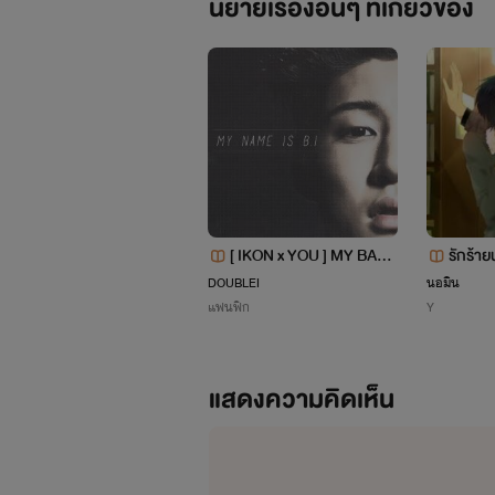
นิยายเรื่องอื่นๆ ที่เกี่ยวข้อง
[ IKON x YOU ] MY BAD
รักร้า
GIRL
DOUBLEI
นอมิน
แฟนฟิก
Y
แสดงความคิดเห็น