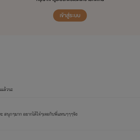
เเต่กูชอบผู้ชาย"หล่อ" อิอิ
เข้าสู่ระบบ
-----คุณสามารถพิสูจน์ความอดทนในตัวคุณได้ที่-----
#ยอมแล้วทูนหัวอยากมีผัวเป็นวิศวะ
แล้วนะ
#ภรรยาวิศวกรไทย
#วิศวะหล่อบอกด้วย
ะ สนุกๆมาก อยากได้ใจ๋ๆเจอกับพี่แทนๆๆๆจัง