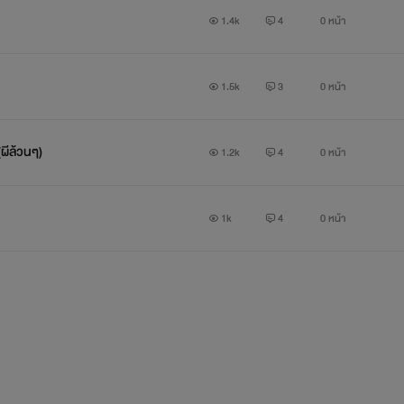
JAIJAI : พี่เเทน???
1.4k
4
0 หน้า
Tan : เราเคยรู้จักกันด้วยหรอครับ
1.5k
3
0 หน้า
ผีล้วนๆ)
1.2k
4
0 หน้า
1k
4
0 หน้า
สุดท้ายก็ทำได้เเค่เเอบมองอยู่ห่างๆ คนเเอบรักมันก็ได้เเค่นี้เเหละ ไม่ม
อกของผมมันมีไม่เยอะนักหรอก ยอมโดนด่าว่าโรคจิต ยอมถูกมองว่าห