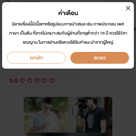
Tunwalai ธัญวลัย
เปิดแอป
เพื่อประสบการณ์ที่ดีกว่าบนมือถือ
คำเตือน
เข้าสู่ระบบ
นิยายเรื่องนี้มีเนื้อหาหรือรูปแบบการนำเสนอ เช่น ภาพประกอบ เพศ
มาใหม่
หน้าแรก
นิยาย
อีบุ๊ก
การ์ตูน
ดรีมแชท
ธัญลิสต์
ภาษา เป็นต้น ที่อาจไม่เหมาะสมกับผู้อ่านที่อายุต่ำกว่า 18 ปี ควรใช้วิจา
รณญาน ในการอ่านหรือควรได้รับคำแนะนำจากผู้ใหญ่
คนของใจ Man of mind
ยกเลิก
ตกลง
นักเขียน:
Kim RaeBin
Y
0.0