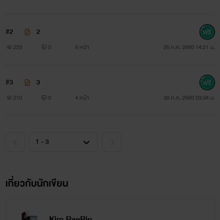
#2
2
223
0
5 หน้า
25 ก.ค. 2560 14:21 น.
#3
3
210
0
4 หน้า
30 ก.ค. 2560 03:34 น.
*บุคคลในภาพไม่มีส่วนเกี่ยวข้องใดกับนิยายเเต่อย่างใด
คิง ราชานนท์
เกี่ยวกับนักเขียน
สูง หล่อ รวย กวนตีน ใหญ่ (??! )
Kim RaeBin