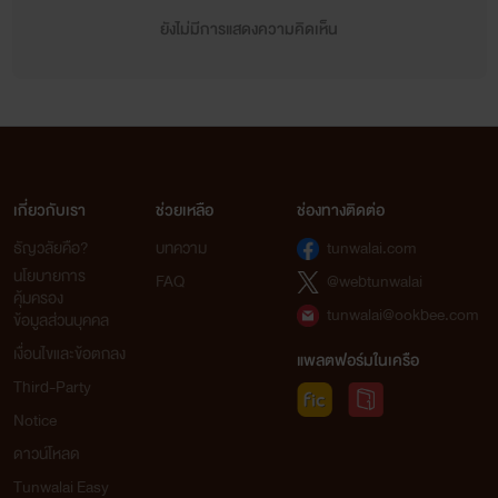
ยังไม่มีการแสดงความคิดเห็น
* บุคคลในภาพไม่มีส่วนเกี่ยวข้องใดกับนิยายเเต่อย่างใด
เกี่ยวกับเรา
ช่วยเหลือ
ช่องทางติดต่อ
ธัญวลัยคือ?
บทความ
tunwalai.com
นโยบายการ
FAQ
@webtunwalai
ม่อน นภัสพลล์
คุ้มครอง
tunwalai@ookbee.com
ข้อมูลส่วนบุคคล
น่ารัก ขาว กวนตีน สูง (??! )
เงื่อนไขและข้อตกลง
แพลตฟอร์มในเครือ
Third-Party
Notice
ดาวน์โหลด
Tunwalai Easy