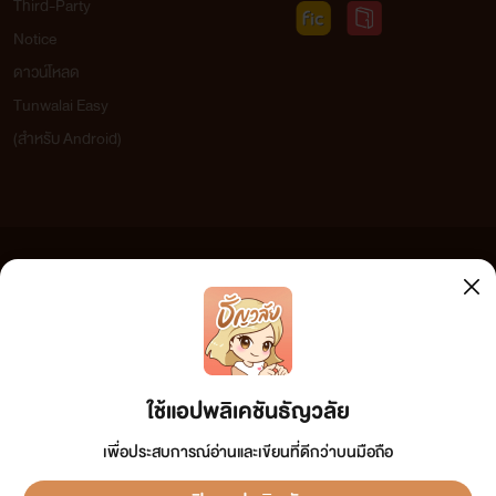
Third-Party
Notice
ดาวน์โหลด
Tunwalai Easy
(สำหรับ Android)
ข้อความที่ท่านได้อ่านจากเว็บไซต์นี้เกิดจากการเขียนโดยสาธารณชนและเผยแพร่โดยอัตโนมัติ ผู้ดูแล
เว็บไซต์แห่งนี้ไม่ได้เห็นด้วยและไม่ขอรับผิดชอบต่อข้อความใดๆ ทั้งสิ้น ดังนั้นผู้อ่านทุกท่านโปรดใช้
วิจารณญาณในการกลั่นกรองด้วยตนเอง และหากท่านพบข้อความใดๆ ที่ขัดต่อกฎหมายและศีลธรรม
กรุณาแจ้งมาที่ tunwalai@ookbee.com เพื่อทีมงานจะได้ดำเนินการในทันที ทั้งนี้ ทางเว็บไซต์ขอสงวน
ลิขสิทธิ์ตามพระราชบัญญัติลิขสิทธิ์ (ฉบับเพิ่มเติม) พ.ศ.2558
ใช้แอปพลิเคชันธัญวลัย
เพื่อประสบการณ์อ่านและเขียนที่ดีกว่าบนมือถือ