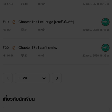
17.5k
40
0 หน้า
17 เม.ย. 2558 16:12 น.
#19
Chapter 16 : Let her go [ฝากถึงรีด^^]
…
16k
21
0 หน้า
19 เม.ย. 2558 15:46 น.
#20
Chapter 17 : I can't smile.
..
16.9k
23
0 หน้า
22 เม.ย. 2558 16:32 น.
.
เกี่ยวกับนักเขียน
# เอิ่ม...แลดูดราม่าเนอะ = = แฮะ ๆ ความจริงไรท์ฯขอสปอย
หน่อยแล้วกันนะคะ