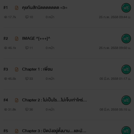
#1
คุยกันสักนิดดดดดดด =3=
17.7k
10
0 หน้า
25 ก.พ. 2558 09:44 น.
นั้นจะไม่ใช่ปัญหาใหญ่เลยซักนิดหากทั้งเขา ทั้งเพื่อนคนนั้น
#2
IMAGE ^[+++]^
46.1k
11
0 หน้า
25 ก.พ. 2558 09:50 น.
ดันเป็นผู้ชายทั้งคู่!
#3
Chapter 1 : เพื่อน
45.5k
33
0 หน้า
05 มี.ค. 2558 01:17 น.
แล้วเขาจะจัดการกับความรู้สึกตัวเองอย่างไร ?
#4
Chapter 2 : ไม่เป็นไร...ไม่เจ็บเท่าไหร่หร
อก
31.8k
36
0 หน้า
08 มี.ค. 2558 05:15 น.
ยอมเก็บคำว่า ‘รัก’ เอาไว้แล้วอยู่เคียงข้างอีกฝ่ายไปแบบเจ็บ ๆ
#5
Chapter 3 : ปิดบังอยู่ตั้งนาน...และมันอั