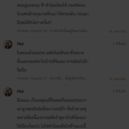
สมอยู่แหละนะ หึ! ทำน้องร้องไห้ กองทัพคน
รักแฟนต้าจะรุมกระทืบแก ให้หายแค้น ก่อนแก
ถึงตะได้รับโอกาสนั้น!!!
จากตอน: Chapter 22 : ภาพในวันนั้นอยู่ในความฝัน
ตอบกลับ
RieL
6 ปีที่แล้ว
โนคอมเม้นเลยยย แต่ยังไม่เห็นเขาสื่อขนาด
นั้นเลยนะแค่พาไปบ้านที่จันเอง น่าจะมีอะไรอีก
นิดนึง
จากตอน: Chapter 21 : คำว่าเจ็บ...พึ่งรู้เมื่อวันที่เธอ
ตอบกลับ
นั้นทิ้งกันไป
RieL
6 ปีที่แล้ว
อืมมมม เป็นเหตุผมที่รีดเดอร์ร้อยละ90อยาก
เอาลูกซองยิงอัดมึงมากเลยอิก้า คือถ้าสาเหตุ
เพราะเรื่องนี้แกควรเคลียร์ๆคุยๆกับพี่น้องแก
ให้เรียบร้อยป่ะ ไม่ใช่ทำน้องเสียใจซำ้ๆแบบนี้