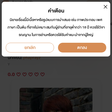
Tunwalai ธัญวลัย
เปิดแอป
เพื่อประสบการณ์ที่ดีกว่าบนมือถือ
คำเตือน
เข้าสู่ระบบ
นิยายเรื่องนี้มีเนื้อหาหรือรูปแบบการนำเสนอ เช่น ภาพประกอบ เพศ
มาใหม่
หน้าแรก
นิยาย
อีบุ๊ก
การ์ตูน
ดรีมแชท
ธัญลิสต์
ภาษา เป็นต้น ที่อาจไม่เหมาะสมกับผู้อ่านที่อายุต่ำกว่า 18 ปี ควรใช้วิจา
รณญาน ในการอ่านหรือควรได้รับคำแนะนำจากผู้ใหญ่
FRIEND!...รักเพื่อน [END] [Yaoi , Y
, Boy's Love , BL]
ยกเลิก
ตกลง
นักเขียน:
phaprayz
Y
0.0