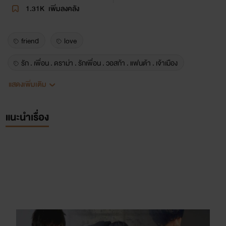
1.31K
เพิ่มลงคลัง
friend
love
รัก . เพื่อน . ดราม่า . รักเพื่อน . วอสก้า . แฟนต้า . เจ้าเมือง
แสดงเพิ่มเติม
yaoi
y
boy's love
BL
phaprayz
แนะนำเรื่อง