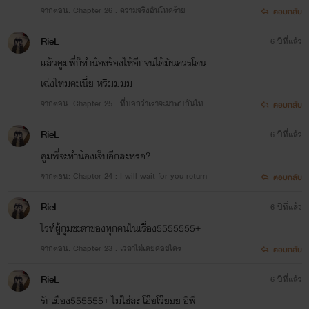
จากตอน: Chapter 26 : ความจริงอันโหดร้าย
ตอบกลับ
RieL
6 ปีที่แล้ว
แล้วคูมพี่ก็ทำน้องร้องไห้อีกจนได้มันควรโดน
เฉ่งไหมคะเนี่ย หรืมมมม
จากตอน: Chapter 25 : ที่บอกว่าเราจะมาพบกันใหม
ตอบกลับ
่...มักจะไม่ได้พบกันอีก
RieL
6 ปีที่แล้ว
คูมพี่จะทำน้องเจ็บอีกละหรอ?
จากตอน: Chapter 24 : I will wait for you return
ตอบกลับ
RieL
6 ปีที่แล้ว
ไรท์ผู้กุมชะตาของทุกคนในเรื่อง5555555+
จากตอน: Chapter 23 : เวลาไม่เคยค่อยใคร
ตอบกลับ
RieL
6 ปีที่แล้ว
รักเมือง555555+ ไม่ใช่ละ โอ๊ยโว๊ยยย อิพี่