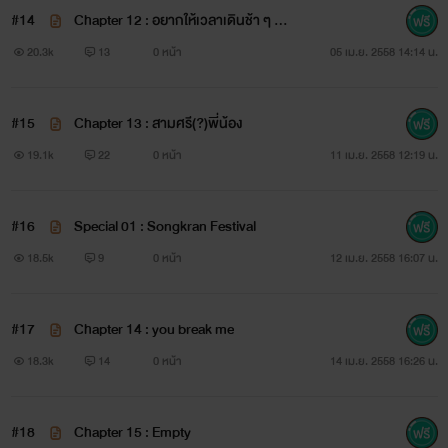
#14
Chapter 12 : อยากให้เวลาเดินช้า ๆ ขอเ
...เพื่อนตาย...
วลาสักหน่อย
20.3k
13
0 หน้า
05 เม.ย. 2558 14:14 น.
#15
Chapter 13 : สามศรี(?)พี่น้อง
...เพื่อน ‘รัก’…
19.1k
22
0 หน้า
11 เม.ย. 2558 12:19 น.
#16
Special 01 : Songkran Festival
คำว่า ‘เพื่อน’ ในภาษาอังกฤษ ‘Friend’
18.5k
9
0 หน้า
12 เม.ย. 2558 16:07 น.
#17
Chapter 14 : you break me
แล้วถ้าเกิดเพื่อนรักเพื่อนละ ?
18.3k
14
0 หน้า
14 เม.ย. 2558 16:26 น.
#18
Chapter 15 : Empty
จากคำว่า ‘Friend’ มันกลายเป็น ‘End’ รึป่าว...?