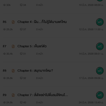
ดอั้นใจ
30k
34
0 หน้า
10 มี.ค. 2558 08:00 น.
หรือจะพูดคำว่า ‘รัก’ ออกไปแล้วความสัมพันธ์ จบ...
#6
Chapter 4 : ฝืน...ก็ไม่รู้ได้นานแค่ไหน
29.2k
37
0 หน้า
12 มี.ค. 2558 11:30 น.
‘เพื่อน’ คำเดียวที่มีหลากหลายความรู้สึกดี ๆ
#7
Chapter 5 : เห็นแก่ตัว
30.4k
31
0 หน้า
14 มี.ค. 2558 08:51 น.
กล่าวคือบุคคลสองคนหรือมากกว่านั้นมีความรู้สึกดี ๆ ให้กัน
#8
Chapter 6 : สนุกมากไหม?
26.8k
32
0 หน้า
17 มี.ค. 2558 09:06 น.
ดูแลกัน ปกป้องกัน ปลอบใจกัน ช่วยเหลือกัน
#9
Chapter 7 : สั่งใจอย่าไปดิ้นรนให้คนไม่รั
กกัน
24.8k
40
0 หน้า
24 มี.ค. 2558 13:49 น.
…‘เพื่อน’ คำพูดเพียงคำเดียวแต่ความหมายหลากหลาย…