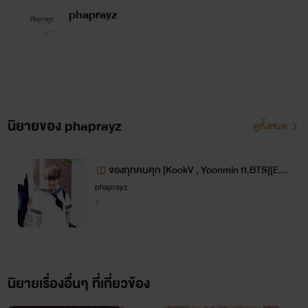
phaprayz
ดราม่าคะงานนี้ เรื่องนี้ดราม่าจริงจังคะ =[ ]=
นิยายของ phaprayz
คือไรท์ฯชอบอ่านนิยายแบบนี้ง้ะ เลยอยากลองแต่งแบบนี้ดู
ดูทั้งหมด
จองกุกคนคุก [KookV , Yoonmin ft.BTS][EN
D]
phaprayz
มันก็คงจะมีมุก มีหยอดบ้างเล็กน้อย(?)
Y
แต่ที่แน่ ๆ ดราม่าจนทุกคนต้องอยากด่าไรท์ฯแน่ ๆ เลย T^T
นิยายเรื่องอื่นๆ ที่เกี่ยวข้อง