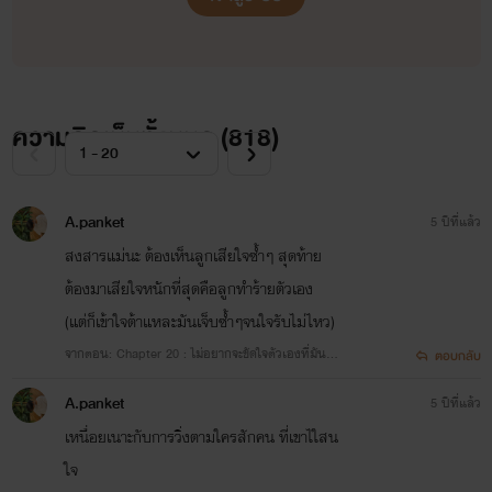
ฝากโหวต ฝากอ่าน ฝากคอมเมนท์ด้วยนะคะ
ความคิดเห็นทั้งหมด (
818
)
A.panket
5 ปีที่แล้ว
สงสารแม่นะ ต้องเห็นลูกเสียใจซ้ำๆ สุดท้าย
ต้องมาเสียใจหนักที่สุดคือลูกทำร้ายตัวเอง
(แต่ก็เข้าใจต้าแหละมันเจ็บซ้ำๆจนใจรับไม่ไหว)
จากตอน: Chapter 20 : ไม่อยากจะขัดใจตัวเองที่มันช
ตอบกลับ
อบเธอ
A.panket
5 ปีที่แล้ว
เหนื่อยเนาะกับการวิ่งตามใครสักคน ที่เขาไใสน
ใจ