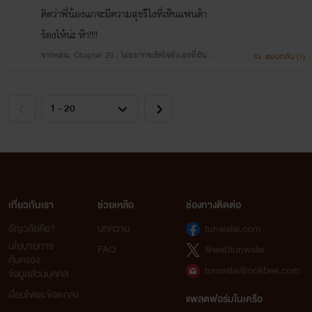
คิดว่าพี่น้องแกจะมีความสุขรึไงที่เห็นแฟนต้า
ร้องไห้น่ะ ห๊า!!!!
จากตอน: Chapter 20 : ไม่อยากจะขัดใจตัวเองที่มันช
ตอบกลับ (1)
อบเธอ
เกี่ยวกับเรา
ช่วยเหลือ
ช่องทางติดต่อ
ธัญวลัยคือ?
บทความ
tunwalai.com
นโยบายการ
FAQ
@webtunwalai
คุ้มครอง
tunwalai@ookbee.com
ข้อมูลส่วนบุคคล
เงื่อนไขและข้อตกลง
แพลตฟอร์มในเครือ