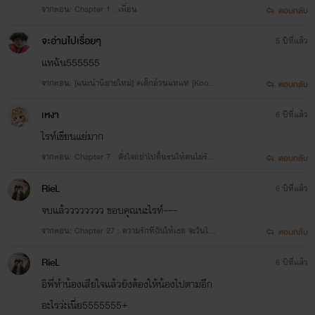
จากตอน: Chapter 1 : เพื่อน
ตอบกลับ
จะอ่านไปเรื่อยๆ
5 ปีที่แล้ว
เเทฉัน555555
จากตอน: [แนะนำนิยายใหม่] #เด็กอ้วนแทแท [KooK
ตอบกลับ
V ft.BTS]
เหงา
6 ปีที่แล้ว
ไรท์เขียนแย่มาก
จากตอน: Chapter 7 : สั่งใจอย่าไปดิ้นรนให้คนไม่รัก
ตอบกลับ
กัน
RieL
6 ปีที่แล้ว
จบแล้วววววววว ขอบคุณนะไรท์~~~
จากตอน: Chapter 27 : ความรักที่ฉันให้เธอ จะวันไห
ตอบกลับ
นก็มีให้เธอ END
RieL
6 ปีที่แล้ว
อิพี่ทำน้องเสียใจแล้วยังต้องให้น้องไปตามอีก
อะไรว่ะเนี่ย5555555+