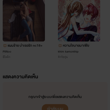
หลาย ๆ คนคงรู้จักไรท์ฯมาจากเรื่อง
"Love Secrets ตามหาหัวใจนายปริศนา"
แผนร้าย บำเรอรัก nc18+
หวานใจนายมาเฟีย
PIINoo
khim kamonthip
กันมาแล้วนะคะ ^^ ยังไงก็อย่าลืมติดตามผลงานชิ้นนี้น้าาาาา
อีโรติก
รักวัยรุ่น
แสดงความคิดเห็น
ยังไงก็ลืมอ่าน อย่าลืมติดตามกันก่อนนะคะ =3=
กรุณาเข้าสู่ระบบเพื่อแสดงความคิดเห็น
เข้าสู่ระบบ