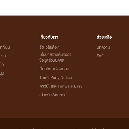
เกี่ยวกับเรา
ช่วยเหลือ
กเขียน
ธัญวลัยคือ?
บทความ
นโยบายการคุ้มครอง
ิยาย
FAQ
ข้อมูลส่วนบุคคล
ุ๊ก
เงื่อนไขและข้อตกลง
นุน
Third-Party Notice
ดาวน์โหลด Tunwalai Easy
(สำหรับ Android)