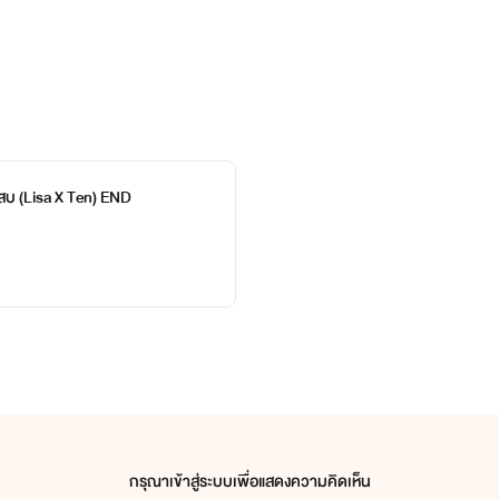
"ดะ.."
"มาจีบ
ตีนกู
นี้มา!!!!"
วแสบ (Lisa X Ten) END
กรุณาเข้าสู่ระบบเพื่อแสดงความคิดเห็น