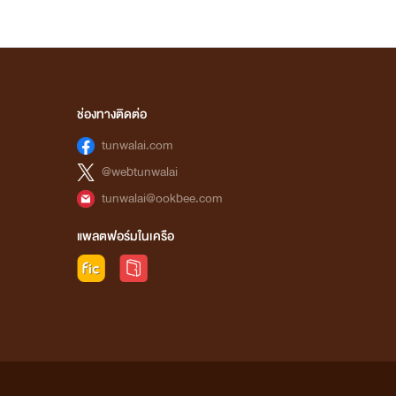
ช่องทางติดต่อ
tunwalai.com
@webtunwalai
tunwalai@ookbee.com
แพลตฟอร์มในเครือ