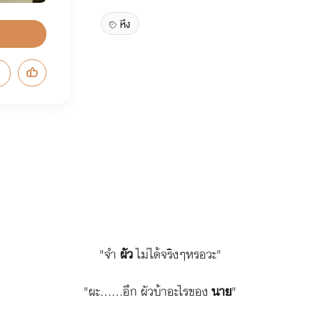
หึง
"จำ
ผัว
ไม่ได้จริงๆหรอวะ"
"ผะ......อึก ผัวบ้าอะไรของ
นาย
"