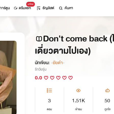
มาใหม่
การ์ตูน
ดรีมแชท
ธัญลิสต์
ค้นหา
Don't come back (ไ
เดี่ยวตามไปเอง)
นักเขียน:
-ยัยดำ-
รักวัยรุ่น
0.0
3
1.51K
50
ตอน
เข้าชม
ถูกใจ