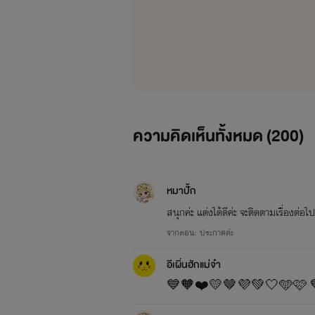
ความคิดเห็นทั้งหมด (
200
)
หมาปั้ก
สนุกค่ะ แต่งได้ดีค่ะ จะติดตามเรื่องต่อไ
จากตอน: ประกาศค่ะ
อีเผิ่นฮักแม่จ๋า
💙🧡❤️💛🤎💜💚🤍🩵🩷 