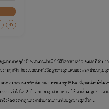
บครูมาหมาดๆกำลังจะหางานทำเพื่อให้ชีวิตครอบครัวของเธอที่ลำบากม
้รับงานสุดหิน ต้องไปสอนหนังสือลูกชายสุดแสบของพ่อหม่ายหนุ่มสุดห
ตำแหน่งประธานบริษัทส่งออกอาหารแปรรูปที่ใหญ่ที่สุดแห่งหนึ่งในไท
บภรรยาเก่าไปได้ 2 ปี เธอก็เอาลูกชายกลับมาให้เขาเลี้ยง ลูกชายเข
ขาจึงต้องเร่งหาคุณครูมาช่วยสอนภาษาไทยลูกชายสุดที่รัก...