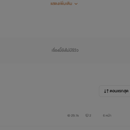
แสดงเพิ่มเติม
วนพ่วงตำแหน่งกามเทพสุดแสบที่อยากจะให้ปะป๊าและครูนิรักกัน
รกิจหนุ่มสุดหล่อ เธอพาลูกไปจากเขาถึง 2 ปี หลังจากนั้นชีวิตที่
เขาเลี้ยง....
ไร ทั้งสองจะลงเอยกันหรือไม่ เพราะความแตกต่างนำมาซึ่งความเต
เรื่องนี้ยังไม่มีรีวิว
กที ติดตามได้ใน หัวใจสำรอง
องแรกนะคะ ถ้ามีข้อผิดพลาดประการใดก็ขออภัยมา ณ ที่นี้ด้วยค่ะ ติชมน
ตอนแรกสุด
29.1k
2
6 หน้า