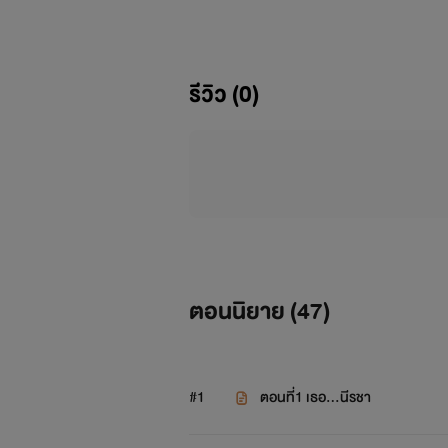
น้องต้นน้ำ...ลูกชายหัวแก้วหัวแห
เคท...ภรรยาเก่าของก้องภพ นักธุ
รีวิว (0)
อดทนอะไร จึงเอาลูกชายตัวแสบกลับมาให้
ความรักของเธอและเขาจะเป็นอย่าง
น้อยที่ต้องทำหน้าที่ให้พวกเขารักกันสั
ปล. เรื่องนี้นักเขียนแต่งเป็นเรื่
ความสุขกับการอ่าน หัวใจสำรองนะคะ
ตอนนิยาย (
47
)
ฝากนิยายด้วยค่ะ
#1
ตอนที่1 เธอ...นีรชา