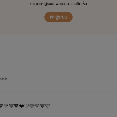
กรุณาเข้าสู่ระบบเพื่อแสดงความคิดเห็น
เข้าสู่ระบบ
ปนะค่ะ
💙💚💜🧡❤️🤍🩵💛🤎🩷