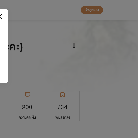
เข้าสู่ระบบ
นะคะ)
200
734
ความคิดเห็น
เพิ่มลงคลัง