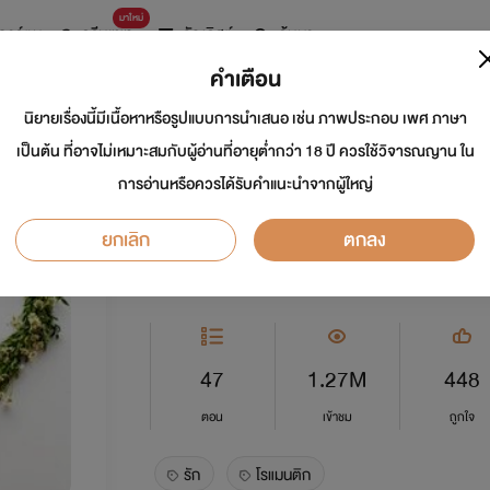
มาใหม่
การ์ตูน
ดรีมแชท
ธัญลิสต์
ค้นหา
คำเตือน
นิยายเรื่องนี้มีเนื้อหาหรือรูปแบบการนำเสนอ เช่น ภาพประกอบ เพศ ภาษา
หัวใจสำรอง (จบแล้ว
เป็นต้น ที่อาจไม่เหมาะสมกับผู้อ่านที่อายุต่ำกว่า 18 ปี ควรใช้วิจารณญาน ใน
การอ่านหรือควรได้รับคำแนะนำจากผู้ใหญ่
นักเขียน:
layla
ยกเลิก
ตกลง
อีโรติก
0.0
47
1.27M
448
ตอน
เข้าชม
ถูกใจ
รัก
โรแมนติก