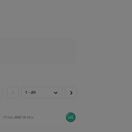
เคยสุขสบายกลับลำบาก เธอไม่ได้มีความ
ิมเต็มกันและกัน ถึงเวลาของกามเทพตัว
ิยายกันได้นะคะ หวังว่าผู้อ่านทุกคนจะมี
17 ก.ค. 2560 16:13 น.