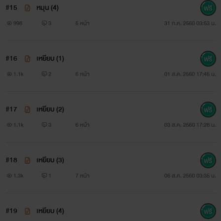
พูดไม่ออกได้อย่างไรกัน “ไม่ต้องห่างแล้ว! ห่างไปก็เสียเวลา หย่า
#15
หมุน (4)
เลยดีกว่า ไปหย่ากัน” “พูดอะไร!” “พี่มีคนอื่นใช่ไหม” “ไม่!” ทำไม
998
3
5 หน้า
31 ก.ค. 2560 03:53 น.
เขาจึงเอ่ยคำปฏิเสธได้ชัดเจนหนักแน่นขนาดนั้นทั้งที่มันเป็นคำ
#16
เหยียบ (1)
โกหกแท้ๆ และทำไมเขาต้องปากแข็งด้วย กล้าทำก็ควรกล้ารับ
1.1k
2
6 หน้า
01 ส.ค. 2560 17:45 น.
ออกมาให้สมศักดิ์ศรีชายชาตรีสิ
#17
เหยียบ (2)
1.1k
3
6 หน้า
03 ส.ค. 2560 17:28 น.
#18
เหยียบ (3)
1.3k
1
7 หน้า
06 ส.ค. 2560 03:35 น.
#19
เหยียบ (4)