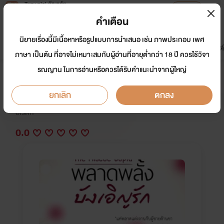
Tunwalai ธัญวลัย
เปิดแอป
เพื่อประสบการณ์ที่ดีกว่าบนมือถือ
คำเตือน
เข้าสู่ระบบ
นิยายเรื่องนี้มีเนื้อหาหรือรูปแบบการนำเสนอ เช่น ภาพประกอบ เพศ
มาใหม่
หน้าแรก
นิยาย
อีบุ๊ก
การ์ตูน
ดรีมแชท
ธัญลิสต์
ภาษา เป็นต้น ที่อาจไม่เหมาะสมกับผู้อ่านที่อายุต่ำกว่า 18 ปี ควรใช้วิจา
รณญาน ในการอ่านหรือควรได้รับคำแนะนำจากผู้ใหญ่
พลาดพลั้งบังเอิญรัก
ยกเลิก
ตกลง
นักเขียน:
พราภัค
อีโรติก
0.0