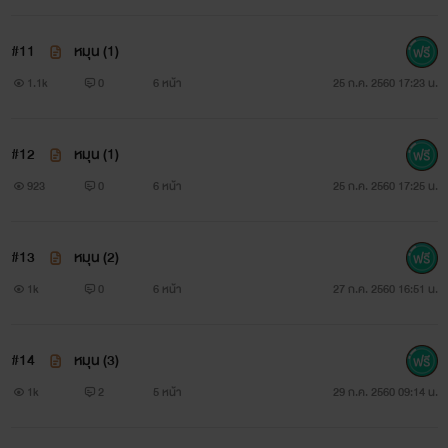
ออกมาให้สมศักดิ์ศรีชายชาตรีสิ
#11
หมุน (1)
1.1k
0
6 หน้า
25 ก.ค. 2560 17:23 น.
พลาดพลั้งบังเอิญรัก
#12
หมุน (1)
พราภัค
923
0
6 หน้า
25 ก.ค. 2560 17:25 น.
www.mebmarket.com
#13
หมุน (2)
แค่พลาดแต่งงานกับผู้ชายด้านชาแค่ถูกเขาบอกว่า 'ห่างกัน
1k
0
6 หน้า
27 ก.ค. 2560 16:51 น.
สักพัก'ยังไม่ร้ายเท่ากับการพลั้งใจรักสามีตัวเอง
.......................................................... “เราห่างกันสัก
#14
หมุน (3)
พักเถอะ” อะไรนะ!!! เตวิษาอึ้งไป พี่รงพูดว่าไงนะ เธอหงุดหงิดจน
1k
2
5 หน้า
29 ก.ค. 2560 09:14 น.
คิดจะทิ้งเขาก็ใช่แต่ว่าพอถูกชิงบอกเลิกก่อนเช่นนี้จะไม่ให้ตกใจจน