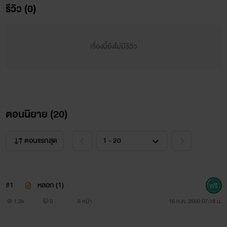
รีวิว (0)
เตวิษาอึ้งไป พี่รงพูดว่าไงนะ เธอหงุดหงิดจนคิดจะทิ้งเขาก็ใช่
แต่ว่า
เรื่องนี้ยังไม่มีรีวิว
พอถูกชิงบอกเลิกก่อนเช่นนี้จะไม่ให้ตกใจจนพูดไม่ออกได้
อย่างไรกัน
“ไม่ต้องห่างแล้ว! ห่างไปก็เสียเวลา หย่าเลยดีกว่า ไปหย่ากัน”
ตอนนิยาย (
20
)
“พูดอะไร!”
ตอนแรกสุด
“พี่มีคนอื่นใช่ไหม”
“ไม่!”
#1
หลอก (1)
ทำไมเขาจึงเอ่ยคำปฏิเสธได้ชัดเจนหนักแน่นขนาดนั้นทั้งที่
1.2k
0
6 หน้า
16 ก.ค. 2560 07:18 น.
มันเป็นคำ