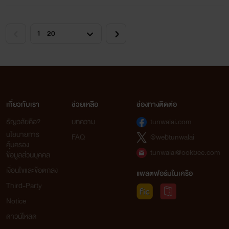
เกี่ยวกับเรา
ช่วยเหลือ
ช่องทางติดต่อ
ธัญวลัยคือ?
บทความ
tunwalai.com
นโยบายการ
FAQ
@webtunwalai
คุ้มครอง
tunwalai@ookbee.com
ข้อมูลส่วนบุคคล
เงื่อนไขและข้อตกลง
แพลตฟอร์มในเครือ
Third-Party
Notice
ดาวน์โหลด