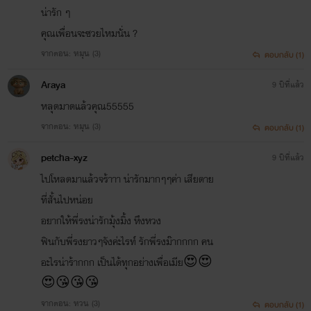
น่ารัก ๆ
คุณเพื่อนจะซวยไหมนั่น ?
จากตอน: หมุน (3)
ตอบกลับ (1)
Araya
9 ปีที่แล้ว
หลุดมาดแล้วคุณ55555
จากตอน: หมุน (3)
ตอบกลับ (1)
petcha-xyz
9 ปีที่แล้ว
ไปโหลดมาแล้วจร้าาา น่ารักมากๆๆค่า เสียดาย
ที่สั้นไปหน่อย
อยากให้พี่รงน่ารักมุ้งมิ้ง หึงหวง
ฟินกับพี่รงยาวๆจังค่ะไรท์ รักพี่รงม๊ากกกก คน
อะไรน่าร้ากกก เป็นได้ทุกอย่างเพื่อเมีย😍😍
😍😘😘😘
จากตอน: หวน (3)
ตอบกลับ (1)