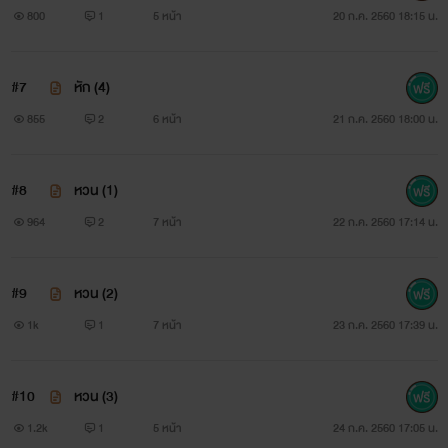
พลาดพลั้งบังเอิญรัก
800
1
5 หน้า
20 ก.ค. 2560 18:15 น.
พราภัค
#7
หัก (4)
www.mebmarket.com
855
2
6 หน้า
21 ก.ค. 2560 18:00 น.
แค่พลาดแต่งงานกับผู้ชายด้านชาแค่ถูกเขาบอกว่า 'ห่างกัน
#8
หวน (1)
สักพัก'ยังไม่ร้ายเท่ากับการพลั้งใจรักสามีตัวเอง
964
2
7 หน้า
22 ก.ค. 2560 17:14 น.
.......................................................... “เราห่างกันสัก
พักเถอะ” อะไรนะ!!! เตวิษาอึ้งไป พี่รงพูดว่าไงนะ เธอหงุดหงิดจน
#9
หวน (2)
คิดจะทิ้งเขาก็ใช่แต่ว่าพอถูกชิงบอกเลิกก่อนเช่นนี้จะไม่ให้ตกใจจน
1k
1
7 หน้า
23 ก.ค. 2560 17:39 น.
พูดไม่ออกได้อย่างไรกัน “ไม่ต้องห่างแล้ว! ห่างไปก็เสียเวลา หย่า
เลยดีกว่า ไปหย่ากัน” “พูดอะไร!” “พี่มีคนอื่นใช่ไหม” “ไม่!” ทำไม
#10
หวน (3)
เขาจึงเอ่ยคำปฏิเสธได้ชัดเจนหนักแน่นขนาดนั้นทั้งที่มันเป็นคำ
1.2k
1
5 หน้า
24 ก.ค. 2560 17:05 น.
โกหกแท้ๆ และทำไมเขาต้องปากแข็งด้วย กล้าทำก็ควรกล้ารับ