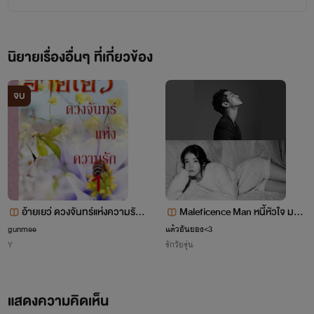
นิยายเรื่องอื่นๆ ที่เกี่ยวข้อง
จบ
อ้ายเยว่ ดวงจันทร์แห่งความรัก
Maleficence Man หนี้หัวใจ มาเ
// จบแล้ว
ฟียตัวร้าย
gunmee
แต้วอันยอง<3
Y
รักวัยรุ่น
แสดงความคิดเห็น