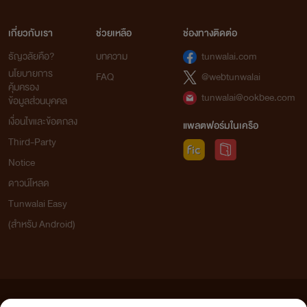
เกี่ยวกับเรา
ช่วยเหลือ
ช่องทางติดต่อ
ธัญวลัยคือ?
บทความ
tunwalai.com
นโยบายการ
FAQ
@webtunwalai
คุ้มครอง
tunwalai@ookbee.com
ข้อมูลส่วนบุคคล
เงื่อนไขและข้อตกลง
แพลตฟอร์มในเครือ
Third-Party
Notice
ดาวน์โหลด
Tunwalai Easy
(สำหรับ Android)