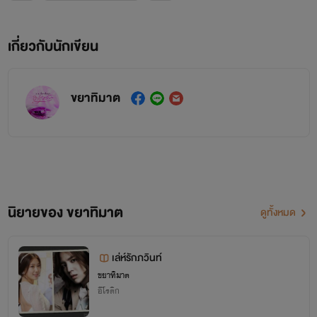
เกี่ยวกับนักเขียน
ขยาทิมาต
นิยายของ ขยาทิมาต
ดูทั้งหมด
เล่ห์รักภวินท์
ขยาทิมาต
อีโรติก