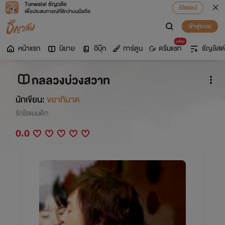
Tunwalai ธัญวลัย
เปิดแอป
เพื่อประสบการณ์ที่ดีกว่าบนมือถือ
เข้าสู่ระบบ
มาใหม่
หน้าแรก
นิยาย
อีบุ๊ก
การ์ตูน
ดรีมแชท
ธัญลิสต์
กลลวงบ่วงสวาท
นักเขียน:
ขยาทิมาต
รักโรแมนติก
0.0