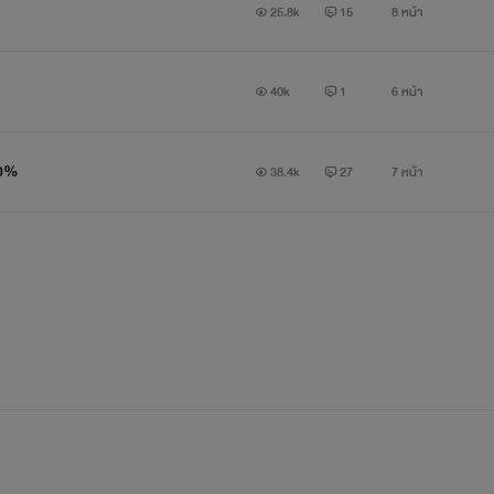
ขอฝากนิยายเรื่องนี้ด้วยน่ะคร้าาา
25.8k
15
8 หน้า
แนวหวานๆมีหึงโหดๆของคุณป๋า น่ารักๆๆของหนูน่ารักนางเอกของเรา
40k
1
6 หน้า
้าของภาพน่ะคร้าา เนื้อหาและสถานที่ต่างเกิดจากการจินตนการของผ
00%
38.4k
27
7 หน้า
ญาตแปะลงค์เพจนิยายหน่อยน่ะค่ะสารมารถเข้าไปทักทายพูดคุยและทวงน
😘😘😘😄😄😄😁😁😁
นิยาย/โดย Mini Brid
นิยาย/โดย Mini Brid