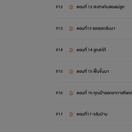
#12
ตอนที่ 12 สะสางกับสองแม่ลูก
#13
ตอนที่13 รอเธอกลับมา
แนะนำนางเอก
#14
ตอนที่ 14 ลูกสะใภ้
น่ารัก นันท์ฐิดา บริพักตร์
#15
ตอนที่ 15 ฟื้นขึ้นมา
อายุ: 19 ปี
นิสัย: น่ารัก ขี้อ้อน มีนิสัยบางส่วนท
#16
ตอนที่ 16 คุณป๋าออกอาการหึงหว
ฐานะ: เป็นเด็กกำพร้า อาศัยอยู่กั
#17
ตอนที่17 กลับบ้าน