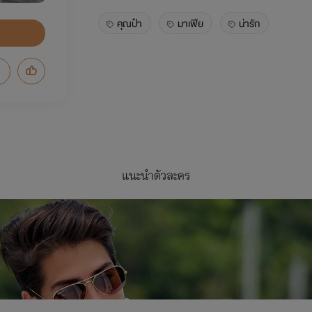
คุณป๋า
มาเฟีย
น่ารัก
แนะนำตัวละคร