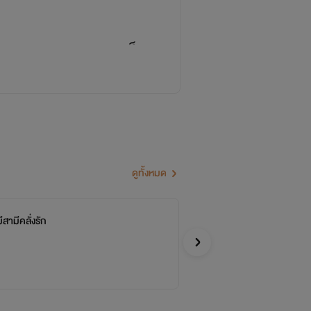
ิดจากการสะสมการเป็น
รื่องแต่ก็นั่นแหละค่ะ
้แต่ไรท์ก็พยายามจน
ากการฝึกงานช่วงเรียนปี
้อ่านนิยายของไรท์และ
ดูทั้งหมด
ี้ อยากขอบคุณโอกาส
มีนิยายที่เป็นของตัว
ีสามีคลั่งรัก
ยั
จบ
์และให้กำลังใจไรท์
วิหค
อีโรติก