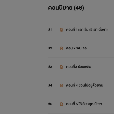
ตอนนิยาย (
46
)
อายุ: 31 ปี
นิสัย: นิ่ง สุขุม มาเฟียหนุ่มสุดโห
#1
ตอนที่1 แรกเริ่ม (รีไรท์เนื้อหา)
ฐานะ: เจ้าของคาสิโน ผับ โรงแรมแล
#2
ตอน 2 พบเจอ
#3
ตอนที่3 ช่วยเหลือ
#4
ตอนที่ 4 ชวนไปอยู่ด้วยกัน
#5
ตอนที่ 5 ให้เรียกคุณป๋าาา