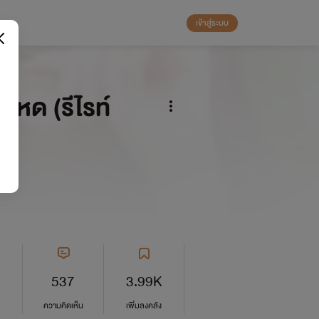
เข้าสู่ระบบ
โหด (รีไรท์
537
3.99K
ความคิดเห็น
เพิ่มลงคลัง