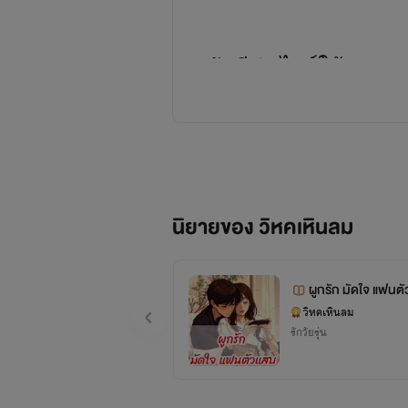
สวัสดีค่ะ ไรท์ใช้นาม
นักอ่านมาหลายปีและรู้
คนเราประสบการณ์การอ
ในที่สุดก็เริ่มมีคนเข
ที่ 3 ใกล้จะจบ ซึ่งเป็
นิยายของ วิหคเหินลม
ไรท์เองก็ได้รับคอมเม้
จากทุกคนที่เปิดให้ไรท์
ผูกรัก มัดใจ แฟนต
เอง 10 เรื่องแล้ว ขอค
วิหคเหินลม
เสมอมา 💖
รักวัยรุ่น