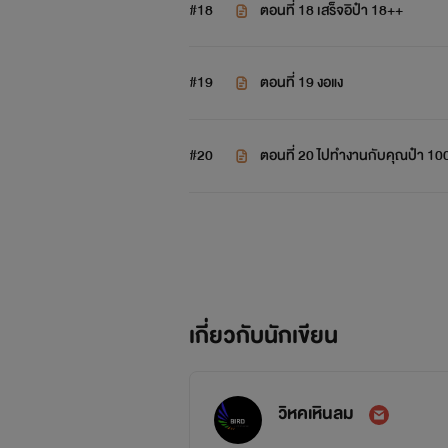
#18
ตอนที่ 18 เสร็จอิป๋า 18++
เป็น
#19
ตอนที่ 19 งอแง
ขออนุญาตเจ
#20
ตอนที่ 20 ไปทำงานกับคุณป๋า 1
สุดท้ายนี้ขออนุ
เกี่ยวกับนักเขียน
วิหคเหินลม