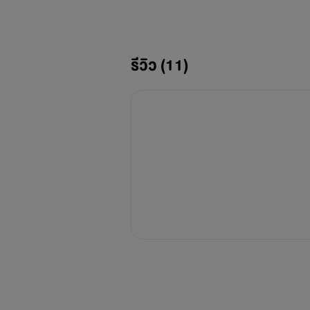
รีวิว (11)
แนะนำพระเอก
ลูเซียส มาติโอ (คุณป๋า)