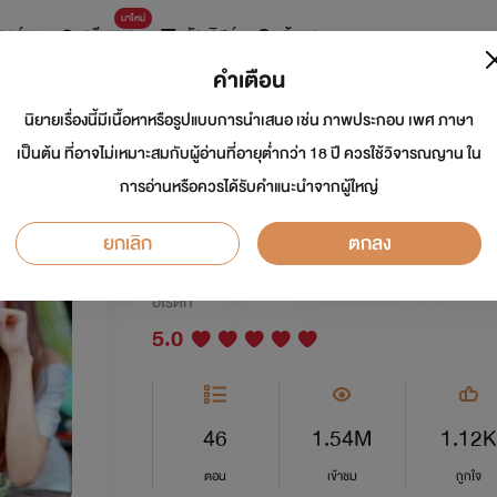
มาใหม่
การ์ตูน
ดรีมแชท
ธัญลิสต์
ค้นหา
คำเตือน
นิยายเรื่องนี้มีเนื้อหาหรือรูปแบบการนำเสนอ เช่น ภาพประกอบ เพศ ภาษา
หวานใจคุณป๋ามาเฟีย
เป็นต้น ที่อาจไม่เหมาะสมกับผู้อ่านที่อายุต่ำกว่า 18 ปี ควรใช้วิจารณญาน ใน
การอ่านหรือควรได้รับคำแนะนำจากผู้ใหญ่
เนื้อหา)
ยกเลิก
ตกลง
นักเขียน:
วิหคเหินลม
อีโรติก
5.0
46
1.54M
1.12K
ตอน
เข้าชม
ถูกใจ