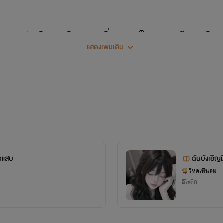
ปากกาว่า วิหคเหินลม เริ่มแรกในการเขียนเก
แสดงเพิ่มเติม
สึกอยากเป็นคนแต่งบ้างก็เลยลองหัดแต่งดูสักเ
่านกับการเขียนมันต่างกันน้อยคนที่จะทำได
้ามาอ่านมากขึ้น โดยตอนนั้นไรท์แต่งตอนว่างจ
นเรื่องที่สองและมันก็ประสบผลสำเร็จ ทุกคนได
นต์มากมาย เป็นกำลังใจให้ไรท์จนถึงทุกวันน
และทำให้ไรท์ได้พัฒนาฝีมือมาเรื่อยๆจนตอนนี้
ัวแสบ
ฉันบังเอิญม
ุณนะคะที่ยังรักและชื่นชอบในการแต่งของไรท
วิหคเหินลม
อีโรติก