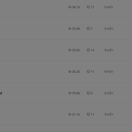
36.1k
17
6 หน้า
32.9k
7
6 หน้า
33.5k
14
6 หน้า
35.2k
11
8 หน้า
ี่ซ่อนไว้ (ใครกันนร้าา จะได้เห็น) คิคิ
ง
39.6k
6
6 หน้า
บครอบครัวของผู้เป็นป้าโดนกลั่นแกล้งตลอดเวลา
21.1k
11
9 หน้า