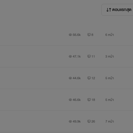
ตอนแรกสุด
ด ที่สำคัญหึงโหดมากๆ
56.6k
8
6 หน้า
ะอสังหาริมทรัพย์ รวยเว่อร์
47.1k
11
3 หน้า
44.6k
12
5 หน้า
46.6k
18
5 หน้า
49.9k
26
7 หน้า