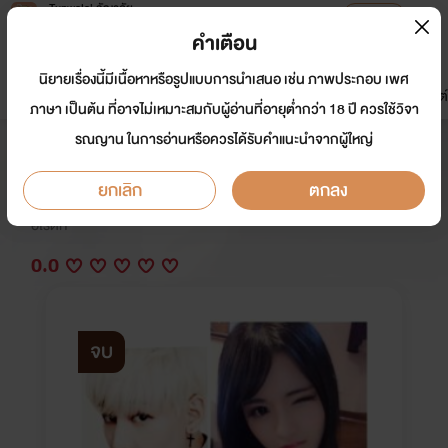
Tunwalai ธัญวลัย
เปิดแอป
เพื่อประสบการณ์ที่ดีกว่าบนมือถือ
คำเตือน
เข้าสู่ระบบ
นิยายเรื่องนี้มีเนื้อหาหรือรูปแบบการนำเสนอ เช่น ภาพประกอบ เพศ
มาใหม่
หน้าแรก
นิยาย
อีบุ๊ก
การ์ตูน
ดรีมแชท
ธัญลิสต์
ภาษา เป็นต้น ที่อาจไม่เหมาะสมกับผู้อ่านที่อายุต่ำกว่า 18 ปี ควรใช้วิจา
รณญาน ในการอ่านหรือควรได้รับคำแนะนำจากผู้ใหญ่
(จบแล้ว)สาวใช้นายซาตาน
ยกเลิก
ตกลง
นักเขียน:
ท้องฟ้า สีดำ
อีโรติก
0.0
จบ