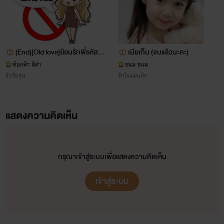
(End)[Old love]ย้อนรักพี่รหัส(n
เมียเก็บ (จบแล้วนะคะ)
c18+)
ท้องฟ้า สีดำ
ขนม ขนม
รักวัยรุ่น
รักโรแมนติก
แสดงความคิดเห็น
กรุณาเข้าสู่ระบบเพื่อแสดงความคิดเห็น
เข้าสู่ระบบ