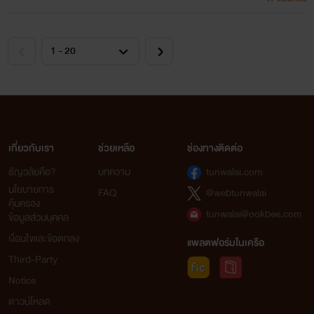
เกี่ยวกับเรา
ช่วยเหลือ
ช่องทางติดต่อ
ธัญวลัยคือ?
บทความ
tunwalai.com
นโยบายการ
FAQ
@webtunwalai
คุ้มครอง
tunwalai@ookbee.com
ข้อมูลส่วนบุคคล
เงื่อนไขและข้อตกลง
แพลตฟอร์มในเครือ
Third-Party
Notice
ดาวน์โหลด