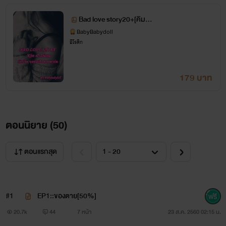
Bad love story20+[คิม&เ
ดียร์น่า]
BabyBabydoll
อีโรติก
179 บาท
...แก็งค์ เสือสายดาร์ค...
ตอนนิยาย (
50
)
ตอนแรกสุด
"คิดจะหยุดเสือ....เหยื่อต้องเด็ด!"
#1
EP1::ของตาย[50%]
20.7k
44
7 หน้า
23 ส.ค. 2560 02:15 น.