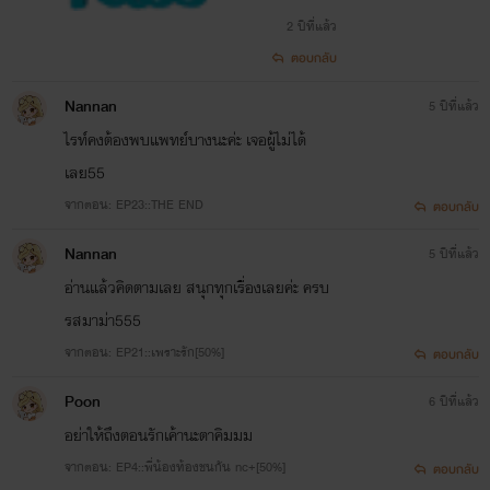
2 ปีที่แล้ว
ตอบกลับ
Nannan
5 ปีที่แล้ว
ไรท์คงต้องพบแพทย์บางนะค่ะ เจอผู้ไม่ได้
เลย55
จากตอน: EP23::THE END
ตอบกลับ
Nannan
5 ปีที่แล้ว
อ่านแล้วคิดตามเลย สนุกทุกเรื่องเลยค่ะ ครบ
รสมาม่า555
จากตอน: EP21::เพราะรัก[50%]
ตอบกลับ
Poon
6 ปีที่แล้ว
อย่าให้ถึงตอนรักเค้านะตาคิมมม
จากตอน: EP4::พี่น้องท้องชนกัน nc+[50%]
ตอบกลับ