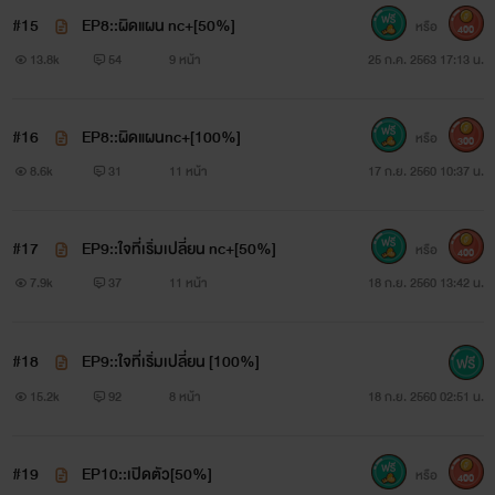
#15
EP8::ผิดแผน nc+[50%]
หรือ
400
เดียร์น่า เจริญพงษ์
13.8k
54
9 หน้า
25 ก.ค. 2563 17:13 น.
ลูกกวางน้อย! ก็คือเหยื่อดีๆของเสือนี้เอง!!
#16
EP8::ผิดแผนnc+[100%]
หรือ
300
สาวน้อย โลกใส โลกสวย เสมือนเกิดในทุ่งลาเวนเดอร์
8.6k
31
11 หน้า
17 ก.ย. 2560 10:37 น.
คิดว่าที่นี้คงจะเหมือนครอบครัวที่เคยฝันไว้ แต่เธอคงไม่รู้
#17
EP9::ใจที่เริ่มเปลี่ยน nc+[50%]
หรือ
400
ว่ากำลังเดินเข้าไปในกรงเสือ...ที่พร้อมจะกักขังเธอไว้ใน
7.9k
37
11 หน้า
18 ก.ย. 2560 13:42 น.
อาณาจักรของเขา
#18
EP9::ใจที่เริ่มเปลี่ยน [100%]
15.2k
92
8 หน้า
18 ก.ย. 2560 02:51 น.
#19
EP10::เปิดตัว[50%]
หรือ
400