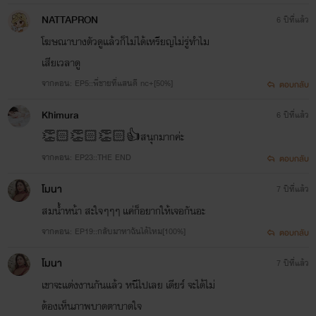
NATTAPRON
6 ปีที่แล้ว
โฆษณาบางตัวดูแล้วก็ไม่ได้เหรียญไม่รู่ทำไม
เสียเวลาดู
จากตอน: EP5::พี่ชายที่แสนดี nc+[50%]
ตอบกลับ
Khimura
6 ปีที่แล้ว
👏🏻👏🏻👏🏻👍สนุกมากค่ะ
จากตอน: EP23::THE END
ตอบกลับ
โมนา
7 ปีที่แล้ว
สมน้ำหน้า สะใจๆๆๆ แค่ก็อยากให้เจอกันอะ
จากตอน: EP19::กลับมาหาฉันได้ไหม[100%]
ตอบกลับ
โมนา
7 ปีที่แล้ว
เขาจะแต่งงานกันแล้ว หนีไปเลย เดียร์ จะได้ไม่
ต้องเห็นภาพบาดตาบาดใจ