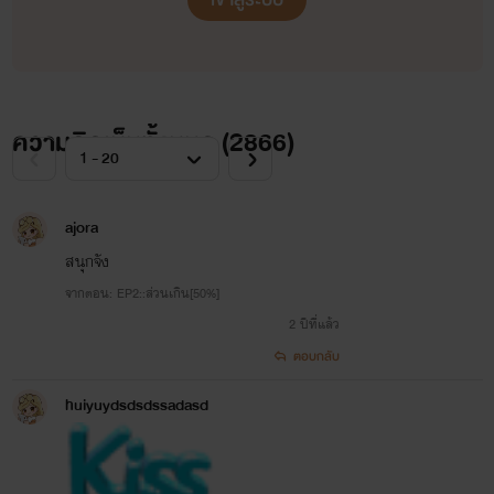
ไม่มีใครมาดราม่าเรื่องนี้อีก อาจจะรีอัพบ่อยไปหน่อย ต้อง
แต่มีครบทุกรสค่ะ ฟินแค่ไหน เชิญอ่านได้เลย
ขอโทษล่วงหน้าถ้าทำให้ใครรำคาญ!!!
ค๊า...จุ๊ฟๆ
ความคิดเห็นทั้งหมด (
2866
)
....
...บุคคลในรูปภาพไม่มีส่วนเกี่ยวข้องกับเนื้อหานี้ ใช่ประกอบเพื่อ
ajora
สนุกจัง
อรรถรสเท่านั้น...
จากตอน: EP2::ส่วนเกิน[50%]
...ขอบคุณภาพจากIG และ GOOGLE...
2 ปีที่แล้ว
ตอบกลับ
huiyuydsdsdssadasd