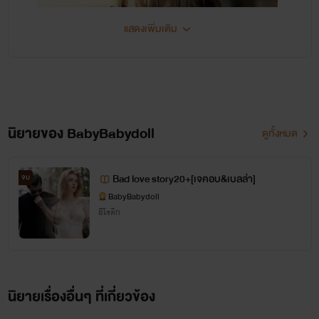
แสดงเพิ่มเติม
...จากไรท์เบบี้คนเดิม เพิ่มเติมคือความสวย แอร้ย!!...
นิยายของ BabyBabydoll
ดูทั้งหมด
ฮัลโหลลล มาแล้วค่ะ...เรื่องนี้เป็นภาคต่อของเรื่อง >>>
Bad love story20+[เจคอบ&เบลล่า] <<
Bad love story20+[เจคอบ&เบลล่า]
จบ
BabyBabydoll
อีโรติก
นิยายเรื่องอื่นๆ ที่เกี่ยวข้อง
ยินดีต้อนรับทุกคนเข้าสู่โลกนิยายของ เบบี้ค่ะ