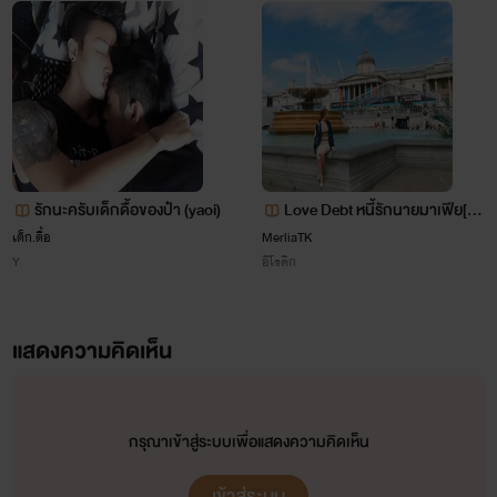
ขอออกตัวก่อนว่า เบบี้ไม่ใช่นักเขียนนิยายมือ
อาชีพนะคะ
เบบี้แค่อยากจะลองเอาจินตนาการของตัวเอง
รักนะครับเด็กดื้อของป๋า (yaoi)
Love Debt หนี้รักนายมาเฟีย[ N
มาแบ่งปันเท่านั้น
C 18+] อ่านฟรี
เด็ก.ดื้อ
MerliaTK
Y
อีโรติก
อยากให้ทุกคนลองเปิดใจอ่านนิยายที่เบบี้
ตั้งใจแต่งดูบ้างนะคะ
แสดงความคิดเห็น
โปรดอ่าน นิยายเรื่องนี้แต่งขึ้นจากจินตนาการเท่านั้น อย่ามา
แล้วรีดจะรู้ว่าไรท์บ้าผู้ชายแค่ไหน แอร้! ไม่ใช่!
ดราม่าถามหาความจริง หรือความสมเหตุสมผลอะไร อ่านเพื่อ
กรุณาเข้าสู่ระบบเพื่อแสดงความคิดเห็น
ไรท์พยายามจะแต่งให้ได้หลายๆแนวนะคะ
ความสนุกนะคะ เรื่องนี้ไรท์ติดเหรียญนะคะ ขอแจ้งไว้ก่อน...จะได้
เข้าสู่ระบบ