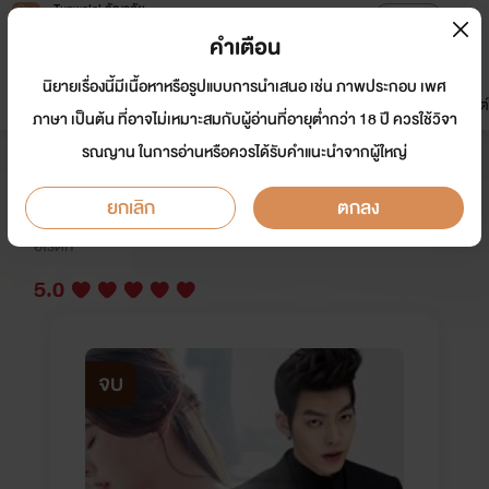
Tunwalai ธัญวลัย
เปิดแอป
เพื่อประสบการณ์ที่ดีกว่าบนมือถือ
คำเตือน
เข้าสู่ระบบ
นิยายเรื่องนี้มีเนื้อหาหรือรูปแบบการนำเสนอ เช่น ภาพประกอบ เพศ
มาใหม่
หน้าแรก
นิยาย
อีบุ๊ก
การ์ตูน
ดรีมแชท
ธัญลิสต์
ภาษา เป็นต้น ที่อาจไม่เหมาะสมกับผู้อ่านที่อายุต่ำกว่า 18 ปี ควรใช้วิจา
รณญาน ในการอ่านหรือควรได้รับคำแนะนำจากผู้ใหญ่
Bad love story20+[คิม&เดียร์น่า]
ยกเลิก
ตกลง
นักเขียน:
BabyBabydoll
อีโรติก
5.0
จบ