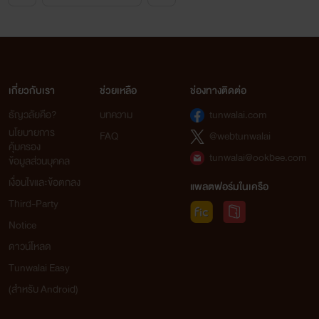
เกี่ยวกับเรา
ช่วยเหลือ
ช่องทางติดต่อ
ธัญวลัยคือ?
บทความ
tunwalai.com
นโยบายการ
FAQ
@webtunwalai
คุ้มครอง
tunwalai@ookbee.com
ข้อมูลส่วนบุคคล
เงื่อนไขและข้อตกลง
แพลตฟอร์มในเครือ
Third-Party
Notice
ดาวน์โหลด
Tunwalai Easy
(สำหรับ Android)