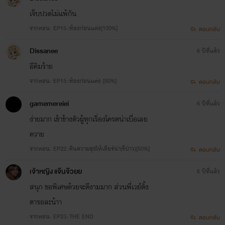
เจ็บปวดไม่แพ้กัน
จากตอน: EP15::ท้องก่อนแต่ง[100%]
ตอบกลับ
Dissanee
6 ปีที่แล้ว
อีคิมร้าย
จากตอน: EP15::ท้องก่อนแต่ง [50%]
ตอบกลับ
gamemereiei
6 ปีที่แล้ว
ง่ายมาก เข้าข้างตัวผู้ทุกเรื่องโครตน่าเบื่อเลย
ควาย
จากตอน: EP22::คืนความสุขให้เดียร์น่า(รึป่าว)[50%]
ตอบกลับ
เจ้าหญิง แจ๊นจ๊วยย
6 ปีที่แล้ว
สนุก ขอพิเศษด้วยจะดีงามมาก ส่วนพี่เวย์ตั้ง
ตารอละน้าา
จากตอน: EP23::THE END
ตอบกลับ