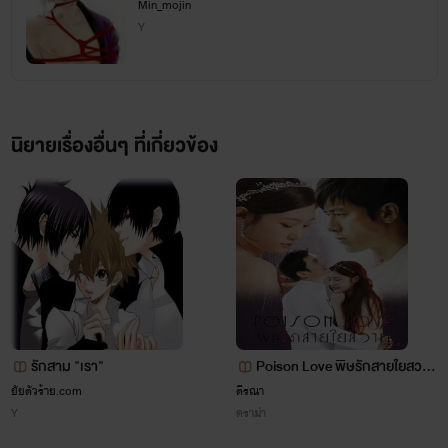
Min_mojin
Y
นิยายเรื่องนี้ แต่งขึ้นมาเพื่อความบันเทิงคะ สถานที่คิดขึ้นเองเรียก
ง่ายๆ คือมโนค่ะ!! เข้ามาแล้วเม้นสักหน่อยคะ ไรต์คนนี้แค่
ต้องการกำลังใจจากนักอ่านทุกท่าน เพื่อการแต่งนิยายต่อไป คือ
นิยายเรื่องอื่นๆ ที่เกี่ยวข้อง
นักแต่งนิยายทุกคนก็คงจะขอแบบเดียวกันหรือไม่ก็หวังแบบ
เดียวกันว่าอยากให้มีคนมาเม้น
สุดท้าย ขอให้นักอ่านทุกคนอ่านด้วยความสนุกค่ะ^^
#Kaito-k
รักสาม "เรา"
Poison Love พิษรักสายใยสวา
ท
ยัยตัวร้าย.com
ตีรณา
Y
ดราม่า