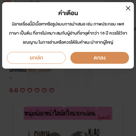
Tunwalai ธัญวลัย
เปิดแอป
เพื่อประสบการณ์ที่ดีกว่าบนมือถือ
คำเตือน
เข้าสู่ระบบ
นิยายเรื่องนี้มีเนื้อหาหรือรูปแบบการนำเสนอ เช่น ภาพประกอบ เพศ
มาใหม่
หน้าแรก
นิยาย
อีบุ๊ก
การ์ตูน
ดรีมแชท
ธัญลิสต์
ภาษา เป็นต้น ที่อาจไม่เหมาะสมกับผู้อ่านที่อายุต่ำกว่า 18 ปี ควรใช้วิจา
รณญาน ในการอ่านหรือควรได้รับคำแนะนำจากผู้ใหญ่
หนุ่มน้อยหน้าใสมัดใจนาย
กะล่อน(Yaoi)
ยกเลิก
ตกลง
นักเขียน:
Min_mojin
Y
0.0