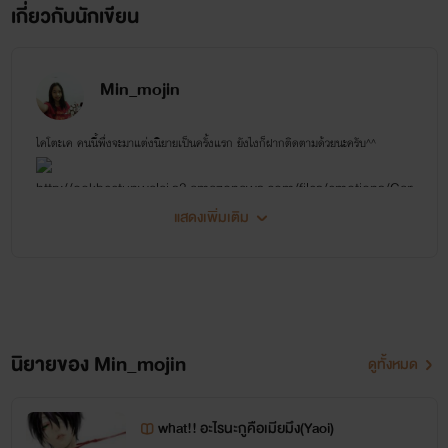
.
เกี่ยวกับนักเขียน
.
Min_mojin
โชยุ
ไคโตะเค คนนี้พึ่งจะมาแต่งนิยายเป็นครั้งแรก ยังไงก็ฝากติดตามด้วยนะครับ^^
หนุ่มน้อยที่แสนจะน่ารักสดใส เหมาะสมกับเด็กวัย 20 ปี ที่ต้อง
มาพบเจอกับลูกเจ้านายพ่อที่แก่กว่าเขาและที่สำคัญเด็กน้อยคนนี้
แสดงเพิ่มเติม
เข้ามาอ่านแล้วก็อย่าลืมมาเม้นให้กำลังใจกันด้วยนะครับ เพราะผมชอบอ่านคอมเม้นน่ะ
ยังเป็นลูกของนักธุรกิจเพชรพลอยด้วย
ครับ 55+
"เบียร์ยังมีฟอง...เมื่อหรอพี่เคียวจะมีใจ"(หนูโชยุได้กล่าวเอา
ยังไงก็ขอฝาก ลีคิว(ตี้) ไว้ในหัวใจนักอ่านทุกคนด้วยนะครับ
ไว้:ไรต์)
นิยายของ Min_mojin
ดูทั้งหมด
what!! อะไรนะกูคือเมียมึง(Yaoi)