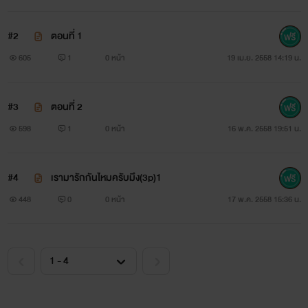
#2
ตอนที่ 1
605
1
0 หน้า
19 เม.ย. 2558 14:19 น.
เคียว
ชายหนุ่ม ที่สุดแสนจะกะล่อน ม่อ เจ้าชู้ ฟันไม่เลือก สุรานารี และ
#3
ตอนที่ 2
ความปากหมากวนตีน ก็ยังรวมอยู่ในตัวเขา เคียวอายุ 25 ปี
598
1
0 หน้า
16 พ.ค. 2558 19:51 น.
เจ้าของผับชื่อดังและโรงแรมดังระดับ5ดาว
#4
เรามารักกันไหมครับมึง(3p)1
"ผมไม่ได้อยากเจ้าชู้...แต่ความหล่อที่มีมันบังคับ"(เคียวได้กล่าว
448
0
0 หน้า
17 พ.ค. 2558 15:36 น.
เอาไว้:ไรต์)
.
.