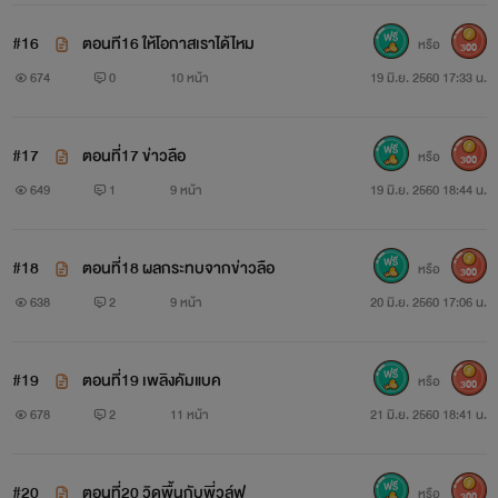
เพลิง
#16
ตอนที16 ให้โอกาสเราได้ไหม
หรือ
300
อัคนี ปรีชาณรงค์
674
0
10 หน้า
19 มิ.ย. 2560 17:33 น.
อายุ 17 ปี กำลังศึกษาอยู่ชั้นมัธยมศึกษาปีที่6
#17
ตอนที่17 ข่าวลือ
หรือ
300
นิสัย: ปกติเป็นคนนิ่งๆ แต่ถ้าหงุดหงิดจะอารมณ์ร้อน มุทะลุ
649
1
9 หน้า
19 มิ.ย. 2560 18:44 น.
และไม่กลัวใคร
ทายาทแก๊งค์เพลิงอัคคี
#18
ตอนที่18 ผลกระทบจากข่าวลือ
หรือ
300
638
2
9 หน้า
20 มิ.ย. 2560 17:06 น.
#19
ตอนที่19 เพลิงคัมแบค
หรือ
300
678
2
11 หน้า
21 มิ.ย. 2560 18:41 น.
#20
ตอนที่20 วิดพื้นกับพี่วูล์ฟ
หรือ
300