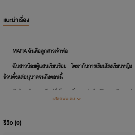
แนะนำเรื่อง
MAFIA ฉันคือลูกสาวเจ้าพ่อ
ฉันสาวน้อยผู้เเสนเรียบร้อย โตมากับการเรียนโรงเรียนหญิง
ล้วนตั้งแต่อนุบาลจนถึงตอนนี้
ฉันโตมาโดยการมีแม่ที่เป็นทุกสิ่งทุกอย่างในชีวิตของฉัน แม่
แสดงเพิ่มเติม
เลี้ยงฉันมาด้วยตัวของท่านเอง
แต่แล้ว...โชคชะตาก็เล่นตลกเมื่อวันหนึ่งที่ฉันลืมตาตื่นขึ้นมา
รีวิว (0)
และพบความจริงที่ว่า