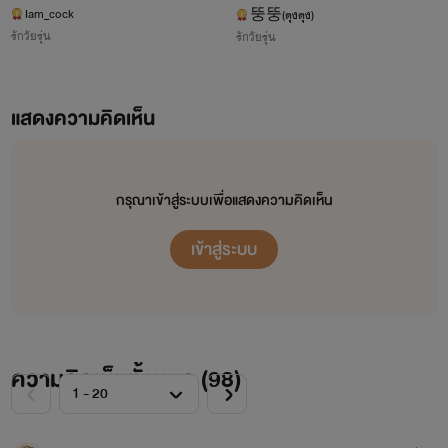
ร้ายกับนายแบดบอย
มวจับเสือ)
Iam_cock
뚱뚱(ตุงตุง)
รักวัยรุ่น
รักวัยรุ่น
แสดงความคิดเห็น
กรุณาเข้าสู่ระบบเพื่อแสดงความคิดเห็น
เข้าสู่ระบบ
ความคิดเห็นทั้งหมด (
98
)