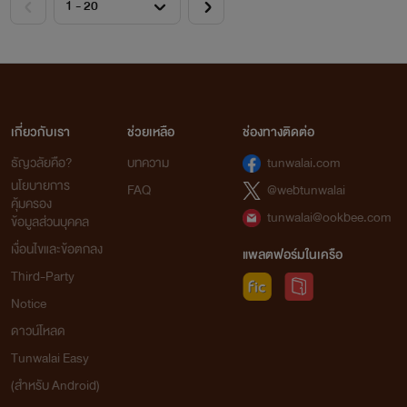
เกี่ยวกับเรา
ช่วยเหลือ
ช่องทางติดต่อ
ธัญวลัยคือ?
บทความ
tunwalai.com
นโยบายการ
FAQ
@webtunwalai
คุ้มครอง
tunwalai@ookbee.com
ข้อมูลส่วนบุคคล
เงื่อนไขและข้อตกลง
แพลตฟอร์มในเครือ
Third-Party
Notice
ดาวน์โหลด
Tunwalai Easy
(สำหรับ Android)