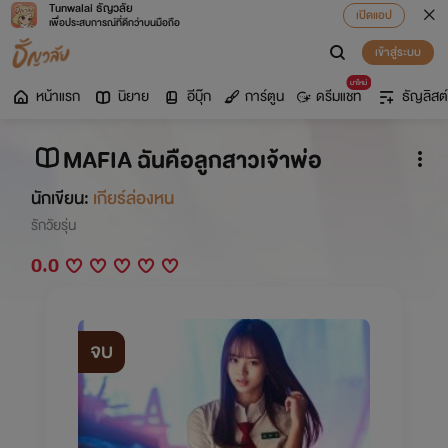
Tunwalai ธัญวลัย
เปิดแอป
เพื่อประสบการณ์ที่ดีกว่าบนมือถือ
เข้าสู่ระบบ
มาใหม่
หน้าแรก
นิยาย
อีบุ๊ก
การ์ตูน
ดรีมแชท
ธัญลิสต์
MAFIA ฉันคือลูกสาวเจ้าพ่อ
นักเขียน:
เกียร์ล่องหน
รักวัยรุ่น
0.0
จบ