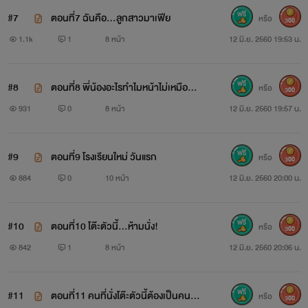
นิสัย: เรียบร้อย น่ารัก ไม่ชอบความรุนเเรง(แม่ปลูกฝังมา
#7
ตอนที่7 ฉันคือ...ลูกสาวมาเฟีย
หรือ
300
แบบนี้) ใช้ชีวิตอยู่ในกรอบตามใจแม่ตลอด
1.1k
1
8 หน้า
12 มิ.ย. 2560 19:53 น.
ลูกสาวมาเฟียแก๊งค์ เนตรวารี
#8
ตอนที่8 พี่น้องอะไรทำไมหน้าไม่เหมือนกั
หรือ
300
น
931
0
8 หน้า
12 มิ.ย. 2560 19:57 น.
#9
ตอนที่9 โรงเรียนใหม่ วันแรก
หรือ
300
884
0
10 หน้า
12 มิ.ย. 2560 20:00 น.
#10
ตอนที่10 โต๊ะตัวนี้...ห้ามนั่ง!
หรือ
300
842
1
8 หน้า
12 มิ.ย. 2560 20:06 น.
#11
ตอนที่11 คนที่นั่งโต๊ะตัวนี้ต้องเป็นคนขอ
หรือ
300