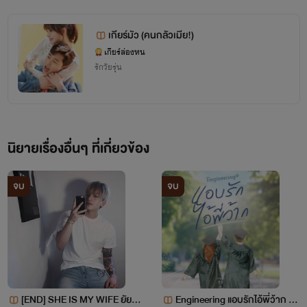
เกียร์มัว (คนกลัวเมีย!)
เกียร์ล่องหน
รักวัยรุ่น
นิยายเรื่องอื่นๆ ที่เกี่ยวข้อง
จบ
จบ
[END] SHE IS MY WIFE ยัยตัว
Engineering แอบรักไอ้พี่ว้าก (แ