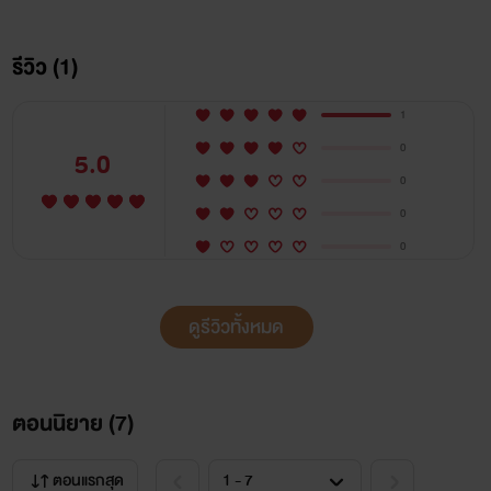
หลัก คงพอสำหรับการดูแลมานานสองเดือน ปลายสายรับคำ
รีวิว (1)
สั้นๆแล้ววางสายไป
1
0
5.0
0
0
หญิงสาวร่างโปร่งบางผิวขาวละเอียด แต่งหน้าเข้มจัด ยืนถือ
0
ไมค์เพื่อเล่นเกมส์กับแขกของโชว์รูมรถวันนี้ ดาราหนุ่มหล่อกำลัง
จะขึ้นเวลาวันนี้เป็นขวัญใจวัยรุ่นที่หล่อเท่ห์และดังมากในหมู่พริต
ดูรีวิวทั้งหมด
ตี้เอ็มซีด้วยกันว่าเค้าคนนี้เป็นเบอร์ต้นของขาฟันในวงการ เสียง
พูดคุย หยอกล้อ ทำเอาแขกต่างเอ่ยปากชมว่าพริตตี้คนนี้สวยน่า
ตอนนิยาย (
7
)
รัก ดาราหนุ่มกระซิบถามว่าวันนี้ใครมาเป็น เอ็มซี เสียงตอบ
เบาๆอย่างหงุดหงิดใจจากผู้จัดการดารา ทำเอาชายหนุ่มยิ้มกว้าง
ตอนแรกสุด