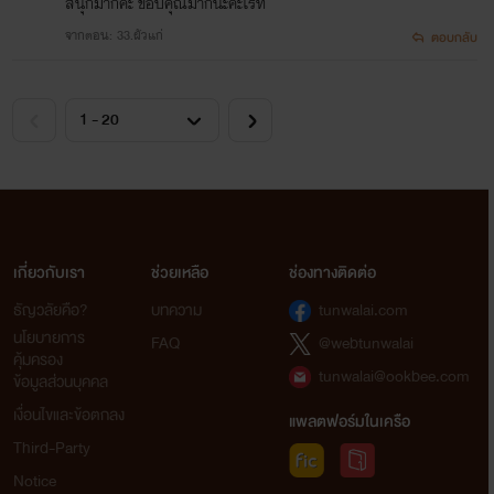
สนุกมากค่ะ ขอบคุณมากนะคะไรท์
จากตอน: 33.ผัวแก่
ตอบกลับ
เกี่ยวกับเรา
ช่วยเหลือ
ช่องทางติดต่อ
ธัญวลัยคือ?
บทความ
tunwalai.com
นโยบายการ
FAQ
@webtunwalai
คุ้มครอง
tunwalai@ookbee.com
ข้อมูลส่วนบุคคล
เงื่อนไขและข้อตกลง
แพลตฟอร์มในเครือ
Third-Party
Notice