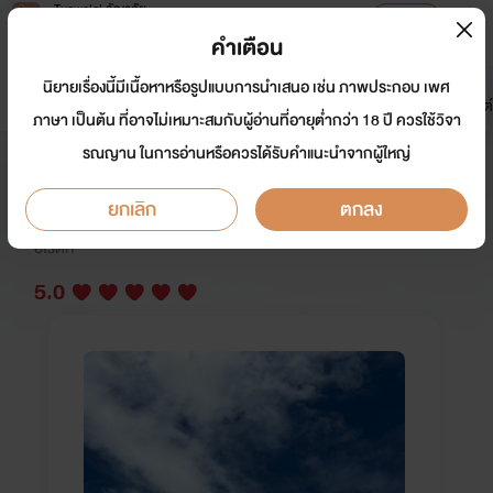
Tunwalai ธัญวลัย
เปิดแอป
เพื่อประสบการณ์ที่ดีกว่าบนมือถือ
คำเตือน
เข้าสู่ระบบ
นิยายเรื่องนี้มีเนื้อหาหรือรูปแบบการนำเสนอ เช่น ภาพประกอบ เพศ
มาใหม่
หน้าแรก
นิยาย
อีบุ๊ก
การ์ตูน
ดรีมแชท
ธัญลิสต์
ภาษา เป็นต้น ที่อาจไม่เหมาะสมกับผู้อ่านที่อายุต่ำกว่า 18 ปี ควรใช้วิจา
รณญาน ในการอ่านหรือควรได้รับคำแนะนำจากผู้ใหญ่
เส้นทางของความรัก
ยกเลิก
ตกลง
นักเขียน:
เค้กมัฟฟิ่นn
อีโรติก
5.0