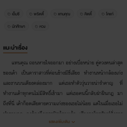
เอ็มซี
พริตตี้
แทนคุณ
คิตตี้
โคแก่
นักศึกษา
หวง
แนะนำเรื่อง
แทนคุณ ถอนหายใจออกมา อย่างเบื่อหน่าย คู่ควงคนล่าสุด
ของเค้า เป็นดาราสาวที่ค่อนข้างมีชื่เสียง ทำงานหน้ากล้องเก่ง
และงานบนเตียงคล่องมาก แต่เธอทำตัววุ่นวายน่ารำคาญ ที่
ทำงานเค้าทุกคนไม่มีสิทธิ์เข้ามา แต่เธอคนนี้กลับฝ่าฝืนกฎ มา
ถึงที่นี่ เค้าก็อดเสียดายความเก่งของเธอไม่น้อย แต่ในเมื่อเธอไม่
ทำตามกฎ คงต้องถึงเวลาปิดจ้อบแล้ว เสียงกดโทรศัพท์สั่งการ
แสดงเพิ่มเติม
ออกไป ถึงปลายสาย ดอกไม้หนึ่งช่อกับเช็กเงินสด ตัวเลขหก