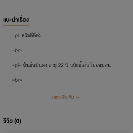
แนะนำเรื่อง
=pl=สวัสดีดีค่ะ
=br=
=pl= ฉันชื่อมินดา อายุ 22 ปี นิสัยขี้เล่น ไม่ยอมคน
=br=
=pl=แต่เป็นอ่อนไหวง่าย บ่อน้ำตาแตกง่าย
แสดงเพิ่มเติม
=br=
รีวิว (0)
=pl=( เมื่อดูละครนะ)