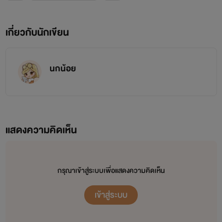
ปุยฝ้ายเพราะ พ่อ แม่ พี่ชาย อยู่ต่างจังหวัดกันหมดพวกเขาบอก
ว่าเมืองกรุงมันวุ่นวายพวกเขาเลยไม่อยากมาอยู่เลยทิ้งลูกสาวตัว
เกี่ยวกับนักเขียน
น้อยๆอยู่บ้านที่พวกเขาซื้อให้ตามลำพังกับหมาที่แฟนพี่ชายมา
ฝากให้เลี้ยง(นางเอกขี้ตูว่าหมาเป็นของตัวเอง) อย่านินทานะยัยนัก
นกน้อย
เขียนก็คนมันรักนิชิชะ
=pl="นิยัยมินดา เมอ อะไรอยู่นะคนอื่นเรียกตั้งนาน"
=pl="อะ โทษที่วะ กุ๊ก พะเอินคิดอะไรนิดน้อยนะ"
แสดงความคิดเห็น
=pl=" แกคิดอะไรวะ บอกฉันได้ป่าว "
กรุณาเข้าสู่ระบบเพื่อแสดงความคิดเห็น
=br=
เข้าสู่ระบบ
=pl=" คิดว่าจะหาผัวสักคนมาอยู่ด้วยวะ 55"