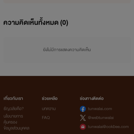
=pl=" แกพูดจิงดิ เขาเป็นคนที่ไหนบอกมานะ"
=br=
ความคิดเห็นทั้งหมด (
0
)
=pl=" ฉันพูดเล่นยะ"
=pl=" ไม่จริง อะ"
ยังไม่มีการแสดงความคิดเห็น
=br=
=pl="จริง ถ้าฉันมีแฟนนั้นละแปลกที่สุด "
=br=
เกี่ยวกับเรา
ช่วยเหลือ
ช่องทางติดต่อ
=pl="เออ มันก็จริงนะ ช่างมันเถอะ ทำงานดีกว่า "
ธัญวลัยคือ?
บทความ
tunwalai.com
นโยบายการ
FAQ
@webtunwalai
=br=
คุ้มครอง
tunwalai@ookbee.com
ข้อมูลส่วนบุคคล