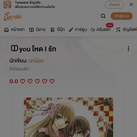
Tunwalai ธัญวลัย
เปิดแอป
เพื่อประสบการณ์ที่ดีกว่าบนมือถือ
เข้าสู่ระบบ
มาใหม่
หน้าแรก
นิยาย
อีบุ๊ก
การ์ตูน
ดรีมแชท
ธัญลิสต์
you โหด I รัก
นักเขียน:
นกน้อย
รักโรแมนติก
0.0