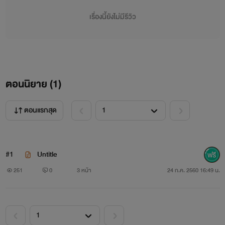
=br=
เรื่องนี้ยังไม่มีรีวิว
=pl=กริ่งๆๆๆ" อืม " ง่วงนอนฉิบหายเลยแต่ทำไงได้ต้องไป
ทำงานนินะ "โฮ่งๆๆๆ" สนุัขคู่ใจเห่าปลุกฉันทุกวันเป็นประจำ "
ตื่นแล้วนะเจ้าปุยฝ้าย " พอมันเห็นฉันตื่นมันก็วิ่งมาเลียหน้าเลีย
ตอนนิยาย (
1
)
ตาฉันใหญ่เลย "เดียวแม่อาบน้ำแต่งตัวเดียวแม่เอาอาหารให้
นะ"เจ้าปุยฝ้ายนอนรอฉันอาบน้ำอย่างว่าง่าย พอฉันอาบน้ำแต่ง
ตอนแรกสุด
ตัวเสร็จก็เอาอาหารให้เจ้าปุยฝ้ายกินก่อนไปทำงานทุกเช้าเลย "อ่า
แม่เอาอาหารวางไว้ตรงนี้นะกินซะนะ"
#1
Untitle
=br=
251
0
3 หน้า
24 ก.ค. 2560 16:49 น.
=pl=ออ ฉันทำงานอยู่ที่ โรงแรม เดอะ แคร์ เป็นพนักงาน
ต้อนรับ นะน่ะ ชีวิตฉันมีแต่งานแล้วก็งานวันหยุดก็อยู่บ้านกับเจ้า