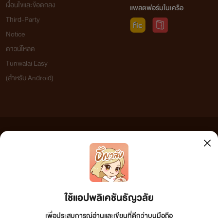
=pl=" ค่ะ แม่ "
เงื่อนไขและข้อตกลง
แพลตฟอร์มในเครือ
Third-Party
=br=
Notice
ดาวน์โหลด
=pl=" ปะ ลูก "
Tunwalai Easy
=br=
(สำหรับ Android)
=pl="แก ไม่ด่าฉันหรือที่เรียกแกว่าแม่อะ "
=br=
ข้อความที่ท่านได้อ่านจากเว็บไซต์นี้เกิดจากการเขียนโดยสาธารณชนและเผยแพร่โดยอัตโนมัติ ผู้ดูแล
=pl=" ด่าทำไม่ฉันชินกับการที่แกเรียกว่าแม่แล้วยะ"
เว็บไซต์แห่งนี้ไม่ได้เห็นด้วยและไม่ขอรับผิดชอบต่อข้อความใดๆ ทั้งสิ้น ดังนั้นผู้อ่านทุกท่านโปรดใช้
วิจารณญาณในการกลั่นกรองด้วยตนเอง และหากท่านพบข้อความใดๆ ที่ขัดต่อกฎหมายและศีลธรรม
กรุณาแจ้งมาที่ tunwalai@ookbee.com เพื่อทีมงานจะได้ดำเนินการในทันที ทั้งนี้ ทางเว็บไซต์ขอสงวน
=pl=" ออ เห็นทุกทีีิ ด่าฉันยับเลยนิ แกคงไม่คิดกับฉันแบบ
ลิขสิทธิ์ตามพระราชบัญญัติลิขสิทธิ์ (ฉบับเพิ่มเติม) พ.ศ.2558
ว่า...นะ ฉันไม่เอานะแก "
ใช้แอปพลิเคชันธัญวลัย
=br=
เพื่อประสบการณ์อ่านและเขียนที่ดีกว่าบนมือถือ