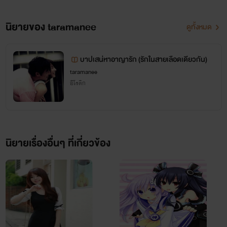
ถ้าเขาคิดว่าคนอย่าเธอนั้นอ่อนแอ เขาคิดผิดมหันต์ เขาคงไม่
นิยายของ taramanee
ดูทั้งหมด
คิดวาเขาก็เป็นหมากตัวสำคัญของเธอเหมือนกัน!
บาปเสน่หาอาญารัก (รักในสายเลือดเดียวกัน)
taramanee
อีโรติก
นิยายเรื่องอื่นๆ ที่เกี่ยวข้อง