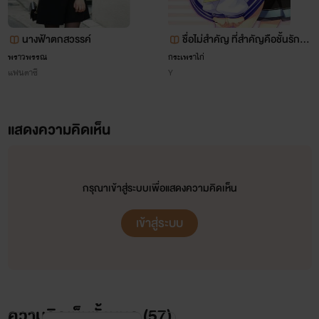
นางฟ้าตกสวรรค์
ชื่อไม่สำคัญ ที่สำคัญคือชั้นรักเธ
อ
พราวพรรณ
กระเพราไก่
แฟนตาซี
Y
ธนวินท์ สรณ์อนัต อายุ 28 ปี
แสดงความคิดเห็น
เธอเป็นของเขา ดมิสา ศิริญานนท์ และจะเป็นตลอดไป เธอ
เป็นผู้หญิงของเขา เธอกำลังจะเป็นภรรยาของเขา แต่มัน! ชนม์
กรุณาเข้าสู่ระบบเพื่อแสดงความคิดเห็น
ภูมิ รัตนไพรกูล บังอาจมาชิงดวงใจของเขาไป เขาจะไม่มีวันยอม
เข้าสู่ระบบ
และจะแย่งชิงเธอกลับมา ไม่ว่าจะสูญเสียสิ่งใดก็ตาม!! เพราะเพียง
คำๆเดียว คือ รัก เพราะรักเธอมากเขาจึงไม่อาจเสียเธอไป
ความคิดเห็นทั้งหมด (
57
)