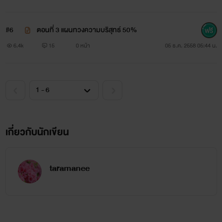
#6
ตอนที่ 3 แผนทวงความบริสุทธ์ 50%
6.4k
15
0 หน้า
05 ธ.ค. 2558 05:44 น.
เกี่ยวกับนักเขียน
ดมิสา ศิริญานนท์ อายุ 24 ปี
เธอต้องชดใช้แค้นที่ตนไม่ได้ก่อด้วยหรือ ทำไม!! เพราะเขาใช่
taramanee
ไหม ชนม์ภูมิ รัตนไพรกูล ผู้ชายที่ทำให้ชีวิตครอบครัวที่เธอฝันดับ
สลายลงในผิบตา ได้! เธอจะยอมเป็นหมากในเกมของเขาจนกว่า
เขาพอใจและ ยอมปล่อยเธอไปสักที....