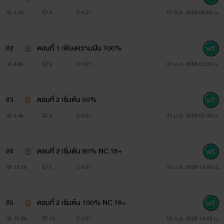
5.1k
4
0 หน้า
07 มิ.ย. 2558 08:55 น.
เขาคือเจ้าของชีวิตเธอ ดมิสา ศิริญานนท์ และนับจากนี้ไป ไม่
ว่าใครหน้าไหนก็ไม่มีสิทธิ์ในตัวเธอทั้งนั้นแต่อย่าหวังว่าเขาจะ
#2
ตอนที่ 1 เพียงความฝัน 100%
ปราณีเธอ เพราะไฟแค้นมันลุกท่วมใจ เธอจะต้องชดใช้มันแทน
4.8k
3
0 หน้า
31 ม.ค. 2558 02:35 น.
พ่อของเธอและเขาเท่านั้นที่จะเป็นผู้จบเกมแค้นนี้ !!
#3
ตอนที่ 2 เริ่มต้น 50%
5.4k
4
0 หน้า
31 ม.ค. 2558 05:36 น.
#4
ตอนที่ 2 เริ่มต้น 80% NC 18+
12.1k
5
0 หน้า
31 ม.ค. 2558 13:46 น.
#5
ตอนที่ 2 เริ่มต้น 100% NC 18+
16.8k
15
0 หน้า
04 ธ.ค. 2558 14:04 น.