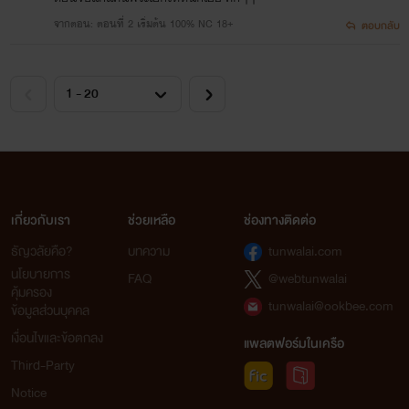
จากตอน: ตอนที่ 2 เริ่มต้น 100% NC 18+
ตอบกลับ
โดย ธารามณี
เกี่ยวกับเรา
ช่วยเหลือ
ช่องทางติดต่อ
ธัญวลัยคือ?
บทความ
tunwalai.com
นโยบายการ
FAQ
@webtunwalai
คุ้มครอง
tunwalai@ookbee.com
ข้อมูลส่วนบุคคล
เงื่อนไขและข้อตกลง
แพลตฟอร์มในเครือ
Third-Party
Notice