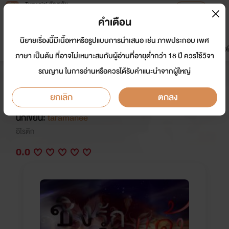
Tunwalai ธัญวลัย
เปิดแอป
เพื่อประสบการณ์ที่ดีกว่าบนมือถือ
คำเตือน
เข้าสู่ระบบ
นิยายเรื่องนี้มีเนื้อหาหรือรูปแบบการนำเสนอ เช่น ภาพประกอบ เพศ
มาใหม่
หน้าแรก
นิยาย
อีบุ๊ก
การ์ตูน
ดรีมแชท
ธัญลิสต์
ภาษา เป็นต้น ที่อาจไม่เหมาะสมกับผู้อ่านที่อายุต่ำกว่า 18 ปี ควรใช้วิจา
รณญาน ในการอ่านหรือควรได้รับคำแนะนำจากผู้ใหญ่
ชิงรัก ลวงแค้น NC 18+ ดราม่า
(พระเอกโหดรุนแรงแต่นางเอกไม่อ่อนแอ)
ยกเลิก
ตกลง
นักเขียน:
taramanee
อีโรติก
0.0