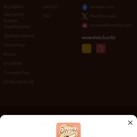
ธัญวลัยคือ?
บทความ
tunwalai.com
นโยบายการ
FAQ
@webtunwalai
คุ้มครอง
tunwalai@ookbee.com
ข้อมูลส่วนบุคคล
เงื่อนไขและข้อตกลง
แพลตฟอร์มในเครือ
Third-Party
Notice
ดาวน์โหลด
Tunwalai Easy
(สำหรับ Android)
ข้อความที่ท่านได้อ่านจากเว็บไซต์นี้เกิดจากการเขียนโดยสาธารณชนและเผยแพร่โดยอัตโนมัติ ผู้ดูแล
เว็บไซต์แห่งนี้ไม่ได้เห็นด้วยและไม่ขอรับผิดชอบต่อข้อความใดๆ ทั้งสิ้น ดังนั้นผู้อ่านทุกท่านโปรดใช้
วิจารณญาณในการกลั่นกรองด้วยตนเอง และหากท่านพบข้อความใดๆ ที่ขัดต่อกฎหมายและศีลธรรม