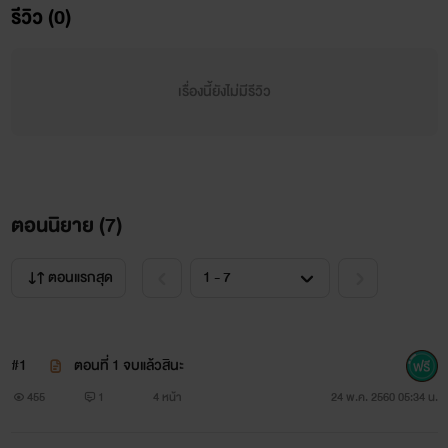
รีวิว (0)
เรื่องนี้ยังไม่มีรีวิว
ดีแลนด์ อายุ 28 ปี มาเฟียหนุ่มผู้มีนิสัยเย็นชาไร้ความรู้สึก มี
หัวใจอันเยือกเย็น เขาเจ็บช้ำมาก่อนกับเรื่องในอดีตทำให้เขากลาย
ตอนนิยาย (
7
)
เป็นคนไร้ความรู้สึกและไม่แคร์ความรู้สึกใครด้วย
ตอนแรกสุด
"เธอเสนอตัวมาเองนะ ฉันมีหน้าที่สนอง"
"ทำไมเขาต้องมานั่งคิดถึงเรื่องของเธอด้วยเนี้ย เธอไม่ควรเข้า
#1
ตอนที่ 1 จบแล้วสินะ
มาอยู่ในความคิดเขา"
455
1
4 หน้า
24 พ.ค. 2560 05:34 น.