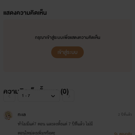
แสดงความคิดเห็น
นิยายเรื่องนี้เหมาะสำหรับผู้ใหญ่ 20++เด็กอายุต่ำกว่า 18 ปี
ควรใช้วิจารณญาณในการอ่าน
กรุณาเข้าสู่ระบบเพื่อแสดงความคิดเห็น
เข้าสู่ระบบ
บุคคลในภาพไม่เกี่ยวข้องกับเนื้อหาในเรื่อง ใช้เป็นเพียงภาพ
ประกอบนิยายเท่านั้น ขออนุญาติเจ้าของภาพด้วยนะคะ
ความคิดเห็นทั้งหมด (
0
)
นิยายเรื่องนี้เป็นเพียงจินตนาการของไรท์นะคะไม่ใช่เรื่องจริง
แต่อย่างใด ฝากติดตามเรื่องราวอันเข้มข้นเรื่องนี้ในอ้อมอกอ้อม
ทะเล
2 ปีที่แล้ว
ใจด้วยจ้า
ทำไมมีแค่7 ตอน และลงตั้งแต่ 7 ปีทีีแล้ว ไม่มี
ตอนใหม่ลงเพิ่มหรือคะ
ตอบกลับ