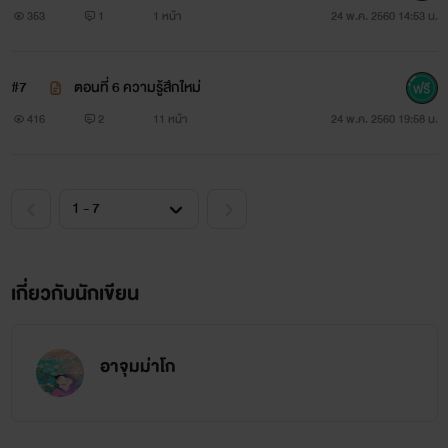
353
1
1 หน้า
24 พ.ค. 2560 14:53 น.
#7
ตอนที่ 6 ความรู้สึกใหม่
416
2
11 หน้า
24 พ.ค. 2560 19:58 น.
เอวา อายุ 22 ปี สาวสวยที่มีความมั่นใจในตัวเองพึ่งผ่านการ
สำเร็จการศึกษา คณะบริหารศาสตร์ แต่ต้องการที่จะหาประสบกา
รณ์ใหม่ๆที่ไม่ได้อยู่ในรั้วมหาลัยบวกกับยังไม่รู้ใจตัวเองในเรื่อง
การทำงาน
"ตั้งแต่ฉันเห็นเขาครั้งแรกเขาช่างดูน่าหลงไหลด้วยใบหน้าอัน
เกี่ยวกับนักเขียน
หล่อเหลา ตาเป็นประกายหนวดที่ขึ้นประปลายมันดูใช่ไปหมด"
อาจุมม่าโก
"คุณเป็นคนทำทั้งหมดนี่ คุณเป็นคนทำลายมันด้วยตัวของ
คุณเอง"