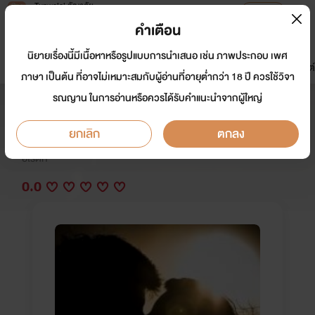
Tunwalai ธัญวลัย
เปิดแอป
เพื่อประสบการณ์ที่ดีกว่าบนมือถือ
คำเตือน
เข้าสู่ระบบ
นิยายเรื่องนี้มีเนื้อหาหรือรูปแบบการนำเสนอ เช่น ภาพประกอบ เพศ
มาใหม่
หน้าแรก
นิยาย
อีบุ๊ก
การ์ตูน
ดรีมแชท
ธัญลิสต์
ภาษา เป็นต้น ที่อาจไม่เหมาะสมกับผู้อ่านที่อายุต่ำกว่า 18 ปี ควรใช้วิจา
รณญาน ในการอ่านหรือควรได้รับคำแนะนำจากผู้ใหญ่
บังเอิญรักมาเฟียร้าย NC20++
ยกเลิก
ตกลง
นักเขียน:
อาจุมม่าโก
อีโรติก
0.0