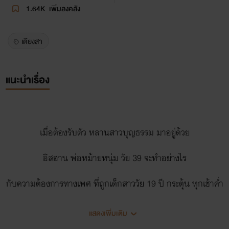
1.64K
เพิ่มลงคลัง
เดียงสา
แนะนำเรื่อง
เมื่อต้องรับตัว หลานสาวบุญธรรม มาอยู่ด้วย
อิสฮาน พ่อหม้ายหนุ่ม วัย 39 จะทำอย่างไร
กับความต้องการทางเพศ ที่ถูกเด็กสาววัย 19 ปี กระตุ้น ทุกเช้าค่ำ
!
แสดงเพิ่มเติม
จับปล้ำทำเมียลับๆ หรือ ไล่เธอกลับไปหาพ่อแม่ดีนะ