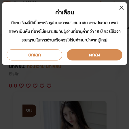
Tunwalai ธัญวลัย
เปิดแอป
เพื่อประสบการณ์ที่ดีกว่าบนมือถือ
คำเตือน
เข้าสู่ระบบ
นิยายเรื่องนี้มีเนื้อหาหรือรูปแบบการนำเสนอ เช่น ภาพประกอบ เพศ
มาใหม่
หน้าแรก
นิยาย
อีบุ๊ก
การ์ตูน
ดรีมแชท
ธัญลิสต์
ภาษา เป็นต้น ที่อาจไม่เหมาะสมกับผู้อ่านที่อายุต่ำกว่า 18 ปี ควรใช้วิจา
รณญาน ในการอ่านหรือควรได้รับคำแนะนำจากผู้ใหญ่
บำเรอสวาท คุณลุงที่รัก 25+++(จบ
แล้ว)
ยกเลิก
ตกลง
นักเขียน:
กอ.หวาย นักเขียน
อีโรติก
0.0
จบ