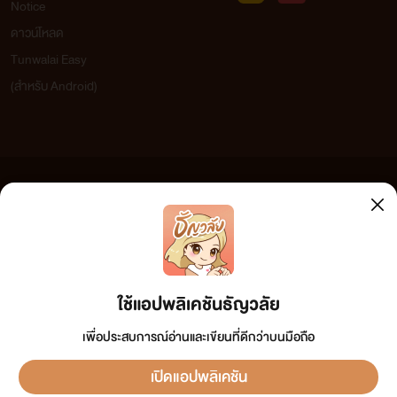
Notice
ดาวน์โหลด
Tunwalai Easy
(สำหรับ Android)
ข้อความที่ท่านได้อ่านจากเว็บไซต์นี้เกิดจากการเขียนโดยสาธารณชนและเผยแพร่โดยอัตโนมัติ ผู้ดูแล
เว็บไซต์แห่งนี้ไม่ได้เห็นด้วยและไม่ขอรับผิดชอบต่อข้อความใดๆ ทั้งสิ้น ดังนั้นผู้อ่านทุกท่านโปรดใช้
วิจารณญาณในการกลั่นกรองด้วยตนเอง และหากท่านพบข้อความใดๆ ที่ขัดต่อกฎหมายและศีลธรรม
กรุณาแจ้งมาที่ tunwalai@ookbee.com เพื่อทีมงานจะได้ดำเนินการในทันที ทั้งนี้ ทางเว็บไซต์ขอสงวน
ลิขสิทธิ์ตามพระราชบัญญัติลิขสิทธิ์ (ฉบับเพิ่มเติม) พ.ศ.2558
ใช้แอปพลิเคชันธัญวลัย
เพื่อประสบการณ์อ่านและเขียนที่ดีกว่าบนมือถือ
เปิดแอปพลิเคชัน