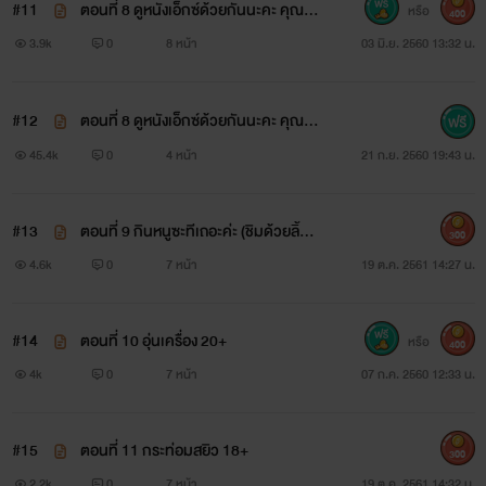
#11
ตอนที่ 8 ดูหนังเอ็กซ์ด้วยกันนะคะ คุณลุง
หรือ
เอดิสัน
400
18+
3.9k
0
8 หน้า
03 มิ.ย. 2560 13:32 น.
ให้ขยัน ตั้งใจทำงานบ้าง
#12
ตอนที่ 8 ดูหนังเอ็กซ์ด้วยกันนะคะ คุณลุง
(จบ)
45.4k
0
4 หน้า
21 ก.ย. 2560 19:43 น.
สร้อยสวาท
#13
ตอนที่ 9 กินหนูซะทีเถอะค่ะ (ชิมด้วยลิ้น1
**ติดเหรียญ ลงถึงตอนจบ **
300
8+)
4.6k
0
7 หน้า
19 ต.ค. 2561 14:27 น.
รูปภาพทั้งหมด นำมาจาก google เพื่อประกอบจินตนาการ
ตัวละครไม่ได้มีอยู่จริง สมมุติขึ้นทั้งหมด
#14
ตอนที่ 10 อุ่นเครื่อง 20+
หรือ
400
4k
0
7 หน้า
07 ก.ค. 2560 12:33 น.
++++++++++++++++++++++++
#15
ตอนที่ 11 กระท่อมสยิว 18+
300
2.2k
0
7 หน้า
19 ต.ค. 2561 14:32 น.