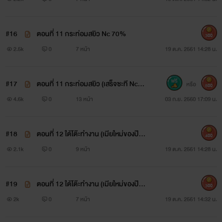
อิสฮาน ต้องรับตัว ตองนวลเข้ามาอยู่ที่ปางไม้
#16
ตอนที่ 11 กระท่อมสยิว Nc 70%
300
2.5k
0
7 หน้า
19 ต.ค. 2561 14:28 น.
เพราะพ่อของตองนวล ช่วยชีวิตอิสฮานเอาไว้ จนตัวตาย
ตองนวล เป็นสาวไทย - เวียดนามที่สาว สวย เย้ายวน
#17
ตอนที่ 11 กระท่อมสยิว (เสร็จซะที Nc10
หรือ
500
0%)
4.6k
0
13 หน้า
03 ก.ย. 2560 17:09 น.
ทำให้พ่อหม้ายหนุ่มรุ่มร้อน ต้องการ และ หลงเสน่ห์ในวังวนราคะ
โดยไม่รู้ว่า ภายใต้ใบหน้าสวยงาม คือ ความริษยา อาฆาตแค้น
#18
ตอนที่ 12 ใต้โต๊ะทำงาน (เมียใหม่ของป๊ะป๋
400
า) 18+
2.1k
0
9 หน้า
19 ต.ค. 2561 14:28 น.
น้ำหวาน จะสามารถกระชากหน้ากาก สาวสวยที่เต็มไปด้วยมารยา
และความร้ายกาจได้หรือไม่
#19
ตอนที่ 12 ใต้โต๊ะทำงาน (เมียใหม่ของป๊ะป๋
300
า) 21+++
2k
0
7 หน้า
19 ต.ค. 2561 14:32 น.