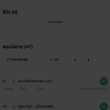
รีวิว (0)
เรื่องนี้ยังไม่มีรีวิว
ตอนนิยาย (
41
)
เมื่อเกิดอารมณ์ เด็กสาวก็ย่อม อยากลอง อยากเรียน อยากรู้
ตอนแรกสุด
น้ำหวาน เด็กสาว วัย 19 ปี
เลยขอให้ลุง(ต่างสายเลือด) ช่วยสอน บทรัก ที่สุดซาบซ่านรัญจวน
#1
แนะนำตัวละคร พระ+นาง
ใจ
20.2k
0
2 หน้า
24 พ.ค. 2560 06:22 น.
แม้รู้ดี ว่ามันคือ รักต้องห้าม !!
#2
คู่รอง มีรูป...(เมียน้อยพ่อ)