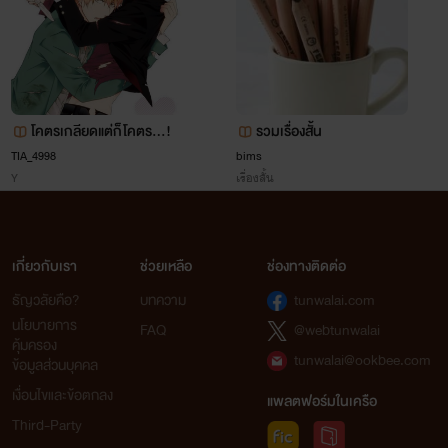
โคตรเกลียดแต่ก็โคตร...!
รวมเรื่องสั้น
TIA_4998
bims
Y
เรื่องสั้น
เกี่ยวกับเรา
ช่วยเหลือ
ช่องทางติดต่อ
ธัญวลัยคือ?
บทความ
tunwalai.com
นโยบายการ
FAQ
@webtunwalai
คุ้มครอง
tunwalai@ookbee.com
ข้อมูลส่วนบุคคล
เงื่อนไขและข้อตกลง
แพลตฟอร์มในเครือ
Third-Party