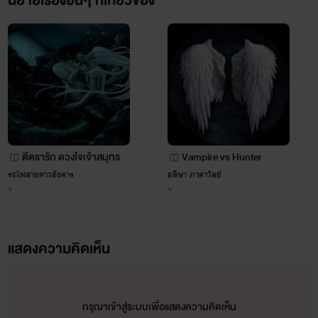
นิยายเรื่องอื่นๆ ที่เกี่ยวข้อง
ผมก็ดันแก้ปัญหาอย่างง่ายดายและสิ้นคิดที่สุดโดยการแอบนางไป
สอบครับ และพอผมสอบติดเท่านั้นแหละ ตู้ม！！ ระเบิดลง
เลยครับ เพราะทางมหาลัยดันใจดี ส่งจดหมายมาแสดงความยินดี
ถึงที่ อยากจะบอกว่าไม่ต้องเสียตังค่าแสตมป์ส่งมาก็ได้นะครับ คือ
บ้านผมมีอินเตอร์เน็ต T^T จากการรับรู้ของคุณหญิงแม่ นอกจาก
ผมจะโดนด่าเปิดเปิงแล้ว ผมยังโดนไล่ออกจากบ้านอีก คือบ้านผม
ตีตรารัก ดวงใจเจ้าสมุทร
Vampire vs Hunter
ก็ไม่ได้ไกลจากมหาลัยสักเท่าไหร่ ทั้งๆ ที่ผมวางแผนไว้แล้วแท้ๆ
รถไฟสายดาวอังคาร
อลิษา ภาคาวัลย์
Y
Y
ว่าจะไม่นอนหอ แต่โดนหัวหน้าใหญ่ของบ้าน (พ่อผมโดนกดซะจน
เกือบจะไร้ตัวตนตั้งแต่ยี่สิบปีก่อนแล้วครับ) ไล่ออกมาแบบนี้แล้ว
แสดงความคิดเห็น
ผมจะไปอยู่ที่ไหน！ แต่ก็โชคดีเหลือเกินครับที่เพื่อนที่เจอกัน
ตอนไปสอบ เขามีห้องที่คอนโดใกล้ๆ มหาลัยอยู่ ผมเลยได้อานิ
สงฆ์ เกาะชายเสื้อนักศึกษาไปอยู่ด้วยซะเลย แต่ทำไมอยู่ไปอยู่มา
กรุณาเข้าสู่ระบบเพื่อแสดงความคิดเห็น