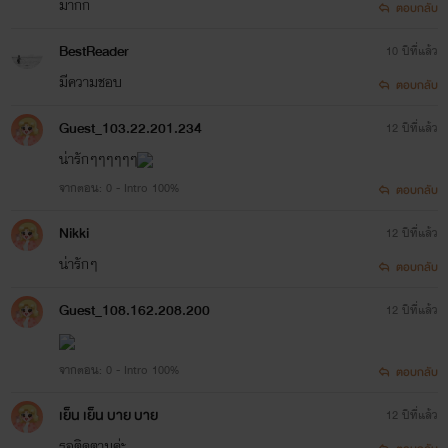
เรื่องนี้วีเดย์เปิดไว้นานมากกกกกแล้ว แต่นี่เพิ่งจะมาแต่งต่อ
มากก
ตอบกลับ
555555 สุดท้ายก็ขอฝากติดตามนิยายเรื่องนี้ด้วยนะค้า จุ๊บบบบ
BestReader
10 ปีที่แล้ว
มีความชอบ
ตอบกลับ
Guest_103.22.201.234
12 ปีที่แล้ว
น่ารักๆๆๆๆๆๆ
จากตอน: 0 - Intro 100%
ตอบกลับ
Nikki
12 ปีที่แล้ว
คำเตือน
น่ารักๆ
ตอบกลับ
นิยายเรื่องนี้...
Guest_108.162.208.200
12 ปีที่แล้ว
พระเอกไม่โหด ไม่เถื่อน
จากตอน: 0 - Intro 100%
ตอบกลับ
นายเอกไม่ร้าย ไม่แรง
เย็น เย็น บาย บาย
12 ปีที่แล้ว
ไม่มีตบจูบ จิก ทึ้ง ฉีกเสื้อ
รอติดตามค่ะ