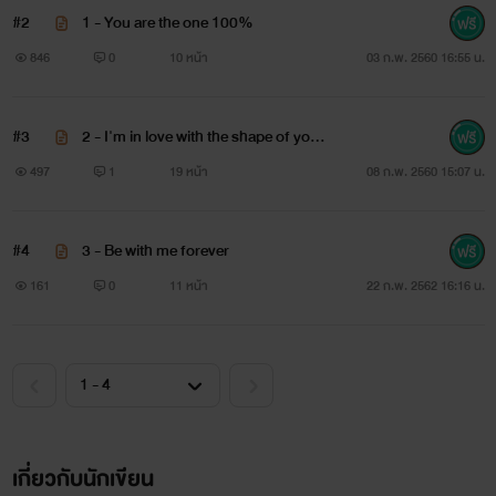
เพิร์ธ
#2
1 - You are the one 100%
846
0
10 หน้า
03 ก.พ. 2560 16:55 น.
เคยไหมครับ ที่จู่ๆ ก็ตกหลุมรักกับคนที่เดินผ่านและจู่ๆ ก็
เผลอเดินตามเขาไปโดยไม่รู้ตัว มันเป็นอะไรที่ดูบ้ามากสินะ ไม่น่า
#3
2 - I'm in love with the shape of you
เชื่อเลยจริงๆ ว่าผมเคยทำอะไรแบบนั้นไป และไม่น่าเชื่อมากกว่า
100%
497
1
19 หน้า
08 ก.พ. 2560 15:07 น.
ว่าคนที่ผมได้ตกหลุมรักคือไอ้เตี้ยตี้ที่เป็นผู้ชายเหมือนผม! แต่จะ
ให้ทำยังไงได้ล่ะ ก็มันน่ารักนี่หว่า ผู้ชายบ้าอะไรตัวเล็กอย่างกับ
#4
3 - Be with me forever
หมากระเป๋า ตัวนี่บางอย่างกับผู้หญิง หน้าแม่งก็โคตรหวาน มอง
161
0
11 หน้า
22 ก.พ. 2562 16:16 น.
แล้วให้ความรู้สึกเหมือนกำลังกรอกน้ำตาลเข้าปาก อยากจะรู้
จริงๆ ว่าแม่งแดกอะไรเป็นอาหาร ผิวนี่ผ่องเป็นยองใยเลย แต่ผม
ที่ไม่เคยจีบผู้ชายมาก่อนในชีวิตก็เลยไม่รู้จะเริ่มยังไงดี ผมรู้ว่าสมัย
นี้พวกเกย์เป็นอะไรที่สังคมพอจะรับได้ ซึ่งผมก็โอเคถ้าแฟนผมจะ
เป็นผู้ชาย แต่นี่คือมันไม่ใช่แฟนผมไง จะให้ไปเดินตามจีบผู้ชาย
เกี่ยวกับนักเขียน