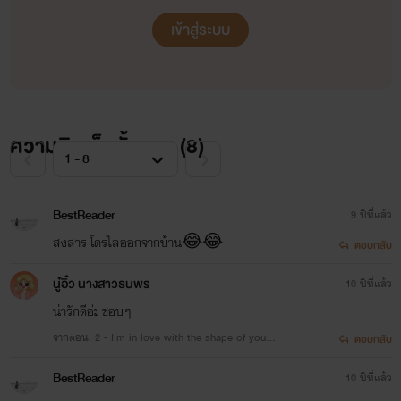
ผมรู้สึกเหมือนกลายเป็นทาสมันวะครับ? ทำไมแค่ผมถอดรองเท้า
เข้าสู่ระบบ
แล้วไม่เอาเก็บใส่ตู้มันต้องบ่นจนหูผมดับด้วยครับ? แล้วทำไมมัน
ต้องทำท่าเหมือนอยากได้ผมเป็นเมียจนตัวสั่นขนาดด้วยครับ? คือ
ผมก็ไม่ได้แมนอะไรมากนะ ยอมรับเลย แต่ผมมีผู้ชายที่ชอบแล้ว
ความคิดเห็นทั้งหมด (
8
)
ไง ไม่ต้องจ้องจะข่มขืนกันทุกเมื่อเชื่อวันแบบนี้ก็ด้ายย ไอ้เพิร์ธ ไอ้
เปรตตตตตตตต
BestReader
9 ปีที่แล้ว
+++++++++++++++++++++++++++++++++++++++++++
สงสาร โดรไลออกจากบ้าน😂😂
ตอบกลับ
นู๋อิ๋ว นางสาวธนพร
10 ปีที่แล้ว
สวัสดีค่า!!~ เราวีเดย์น้า เรื่องนี้ถือเป็นนิยายวายเรื่องแรกใน
น่ารักดีอ่ะ ชอบๆ
จากตอน: 2 - I'm in love with the shape of you 1
ชีวิตเลย ก่อนหน้านี้เคยแต่งแต่นิยายชายXหญิงทั่วไป ที่จริงอยาก
ตอบกลับ
00%
แต่งชายXชายมานานแล้วแหละ แต่ยังไม่กล้าพอ ความจริงนิยาย
BestReader
10 ปีที่แล้ว