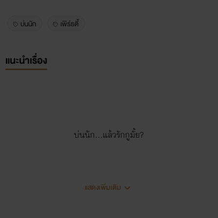
บ่นนัก
เพิร์ธตี้
แนะนำเรื่อง
บ่นนัก...แล้วรักกูมั้ย?
แสดงเพิ่มเติม