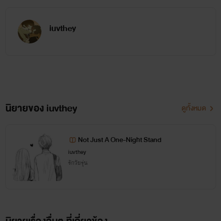
ผมก็เริ่มไม่ถูก โชคดีที่มันอยู่ห้องเดียวกันกับผม เลยพอจะมี
โอกาสได้ใกล้ชิดกันบ้าง แต่โชคร้ายว่ะที่มันดันชอบผู้ชายอีกคน
iuvthey
ไม่รู้แหละ ยังไงๆ ผมก็ต้องทำให้มันหันมาชอบผมให้ได้ ถ้ามันไม่
เลิกชอบคนอื่น ผมก็จะปล้ำมันอะ เอาดิ! ถ้าผมได้มันแล้วมันจะไม่
สนใจก็ลองดูกันสักตั้งแล้วกัน
นิยายของ iuvthey
ดูทั้งหมด
+++++++++++++++++++++++++++++++++++++++++++
Not Just A One-Night Stand
iuvthey
รักวัยรุ่น
อาร์ตี้
ประหนึ่งความซวยมันเทซัดสาดเข้ามา เมื่อผมอยากเรียน
คณะที่คุณหญิงแม่ไม่ปลื้มสุดๆ อย่างคณะบริหารการตลาด และ