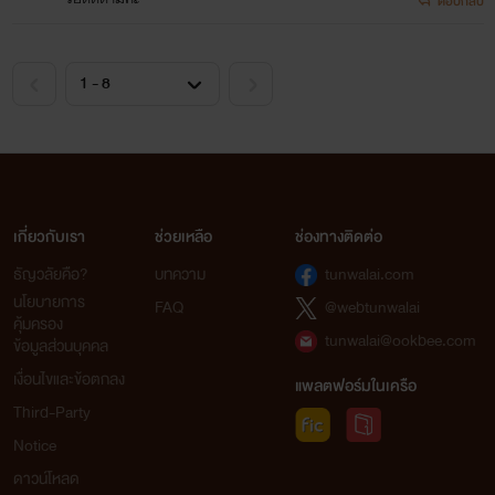
ตอบกลับ
มีแต่ความหวาน ความน่ารัก และความสมยอม
นะคะ ♥
เกี่ยวกับเรา
ช่วยเหลือ
ช่องทางติดต่อ
ธัญวลัยคือ?
บทความ
tunwalai.com
นโยบายการ
FAQ
@webtunwalai
คุ้มครอง
tunwalai@ookbee.com
ข้อมูลส่วนบุคคล
เงื่อนไขและข้อตกลง
แพลตฟอร์มในเครือ
Third-Party
Notice
ดาวน์โหลด