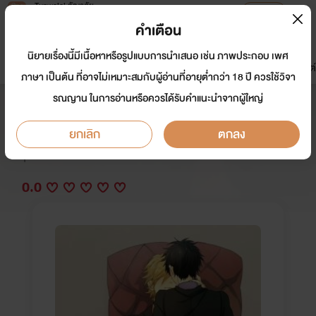
Tunwalai ธัญวลัย
เปิดแอป
เพื่อประสบการณ์ที่ดีกว่าบนมือถือ
คำเตือน
เข้าสู่ระบบ
นิยายเรื่องนี้มีเนื้อหาหรือรูปแบบการนำเสนอ เช่น ภาพประกอบ เพศ
มาใหม่
หน้าแรก
นิยาย
อีบุ๊ก
การ์ตูน
ดรีมแชท
ธัญลิสต์
ภาษา เป็นต้น ที่อาจไม่เหมาะสมกับผู้อ่านที่อายุต่ำกว่า 18 ปี ควรใช้วิจา
รณญาน ในการอ่านหรือควรได้รับคำแนะนำจากผู้ใหญ่
บ่นนัก...แล้วรักกูมั้ย?
ยกเลิก
ตกลง
นักเขียน:
iuvthey
Y
0.0