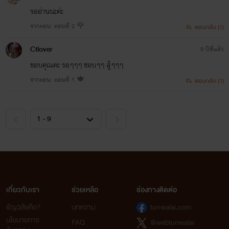
รออ่านนะค่ะ
จากตอน: ตอนที่ 2 🌹
ตอบกลับ (1)
Ctlover
9 ปีที่แล้ว
ขอบคุณคะ รอๆๆๆ ชอบๆๆ สู้ๆๆๆ
จากตอน: ตอนที่ 1 🍁
ตอบกลับ (1)
เกี่ยวกับเรา
ช่วยเหลือ
ช่องทางติดต่อ
ธัญวลัยคือ?
บทความ
tunwalai.com
นโยบายการ
FAQ
@webtunwalai