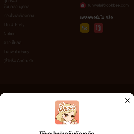
คุ้มครอง
tunwalai@ookbee.com
ข้อมูลส่วนบุคคล
เงื่อนไขและข้อตกลง
แพลตฟอร์มในเครือ
Third-Party
Notice
ดาวน์โหลด
Tunwalai Easy
(สำหรับ Android)
ข้อความที่ท่านได้อ่านจากเว็บไซต์นี้เกิดจากการเขียนโดยสาธารณชนและเผยแพร่โดยอัตโนมัติ ผู้ดูแล
เว็บไซต์แห่งนี้ไม่ได้เห็นด้วยและไม่ขอรับผิดชอบต่อข้อความใดๆ ทั้งสิ้น ดังนั้นผู้อ่านทุกท่านโปรดใช้
วิจารณญาณในการกลั่นกรองด้วยตนเอง และหากท่านพบข้อความใดๆ ที่ขัดต่อกฎหมายและศีลธรรม
กรุณาแจ้งมาที่ tunwalai@ookbee.com เพื่อทีมงานจะได้ดำเนินการในทันที ทั้งนี้ ทางเว็บไซต์ขอสงวน
ลิขสิทธิ์ตามพระราชบัญญัติลิขสิทธิ์ (ฉบับเพิ่มเติม) พ.ศ.2558