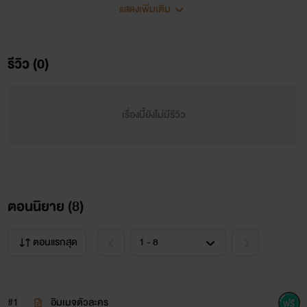
แสดงเพิ่มเติม
เชื่อว่า...หลายๆคนสามารถเป็น "แฟนที่ดี" ได้
รีวิว (0)
🍂
🍂
เรื่องนี้ยังไม่มีรีวิว
เเต่ น่าเสียดาย ! ..ที่
ไม่เคย !! มีโอกาสได้เป็น.
ตอนนิยาย (
8
)
🌸
ตอนแรกสุด
🌸
🌸
#1
อิมเมจตัวละคร