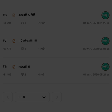
🌹 อ่านเเล้วกรุณาเม้นต์สักนิดเพื่อเป็นกำลังให้กัยคนเขียน
#6
ตอนที่ 5 🍁
🌹 ถ้าไม่เจ้าใจกลับไปอ่านข้อเเรกใหม่นะครับ
794
1
7 หน้า
01 ต.ค. 2560 01:22 น.
#7
เเจ้งข่าว!!!!!!
@_เลม่อนสีเขียว🍋
478
1
1 หน้า
15 พ.ค. 2560 06:01 น.
#8
ตอนที่ 6
2017-05-11🍋
486
2
4 หน้า
01 ต.ค. 2560 05:21 น.