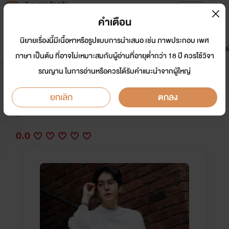
Tunwalai ธัญวลัย
เปิดแอป
เพื่อประสบการณ์ที่ดีกว่าบนมือถือ
คำเตือน
เข้าสู่ระบบ
นิยายเรื่องนี้มีเนื้อหาหรือรูปแบบการนำเสนอ เช่น ภาพประกอบ เพศ
มาใหม่
หน้าแรก
นิยาย
อีบุ๊ก
การ์ตูน
ดรีมแชท
ธัญลิสต์
ภาษา เป็นต้น ที่อาจไม่เหมาะสมกับผู้อ่านที่อายุต่ำกว่า 18 ปี ควรใช้วิจา
รณญาน ในการอ่านหรือควรได้รับคำแนะนำจากผู้ใหญ่
เดือนคู่เดือน
ยกเลิก
ตกลง
นักเขียน:
เลม่อนสีเขียว
Y
0.0