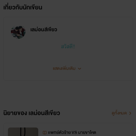
เกี่ยวกับนักเขียน
เลม่อนสีเขียว
สวัสดี!!
เราชื่อ ม่อน อายุ 16 ปี [ เราเป็นผู้ชายนะ ] เราชอบเเต่งนิยายวาย ถึงจะเเต่งไม่สนุกเรา
แสดงเพิ่มเติม
ก็ยังหน้าด้านเเต่งต่อไป เราพึ่งเเต่งนิยาย เรื่อง เดือนคู่เดือน เรื่องนี้เรื่องเเรก เราไม่รู้
ว่ามันจะออกมาดีหรือเปล่า ยังไงก็ฝากติดตามกันด้วยนะ
นิยายของ เลม่อนสีเขียว
ดูทั้งหมด
เเพทย์ตัวร้าย VS นายขาโหด