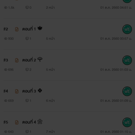
1.5k
0
2 หน้า
01 ต.ค. 2560 04:51 น.
#2
ตอนที่ 1 🍁
930
1
5 หน้า
01 ต.ค. 2560 00:57 น.
อ่านสักนิด!!
#3
ตอนที่ 2 🌹
🌹 นิยายเรื่องนี้เป็นเเนวชายรักชาย ถ้ารับไม่ได้กดออกเลย
695
2
5 หน้า
01 ต.ค. 2560 01:03 น.
ครับ
🌹 บุคคลในภาพเป็นเพียงตัวละครสมมุติ ไม่มีส่วนเกี่ยวข้อง
#4
ตอนที่ 3 🍀
ใดกับนิยาย
659
1
6 หน้า
01 ต.ค. 2560 01:09 น.
🌹 อ่านเเล้วถ้ามีคำเเนะนำหรือติชมกรุณาบอกเราทางคอม
#5
ตอนที่ 4 🌼
เม้นต์
643
1
7 หน้า
01 ต.ค. 2560 01:15 น.