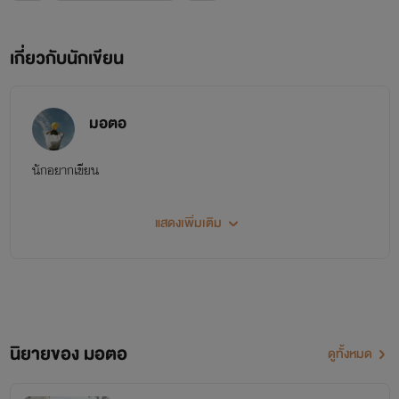
และโดยเฉพาะกับอาชญากรอย่างคุณ" ! !
เกี่ยวกับนักเขียน
ปล. ไรท์จะมาอัพตอนแรกพรุ่งนี้นะ ระหว่างนี้ขอดูกำลังใจ
มอตอ
จากรี้ดก่อนละกัน ขอบคุณค่ะ
นักอยากเขียน
แสดงเพิ่มเติม
นิยายของ มอตอ
ดูทั้งหมด