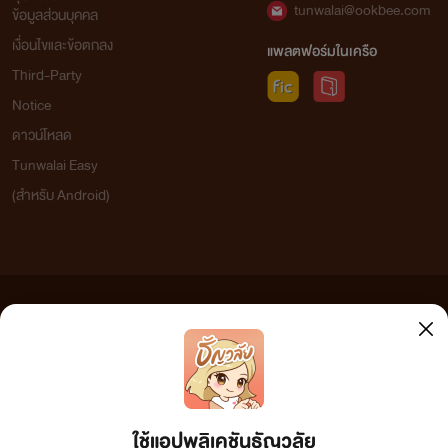
tunwalai@ookbee.com
ข้อมูลส่วนบุคคล
เงื่อนไขและข้อตกลง
แพลตฟอร์มในเครือ
Third-Party
Notice
ดาวน์โหลด
Tunwalai Easy
(สำหรับ Android)
ข้อความที่ท่านได้อ่านจากเว็บไซต์นี้เกิดจากการเขียนโดยสาธารณชนและเผยแพร่โดยอัตโนมัติ ผู้ดูแล
เว็บไซต์แห่งนี้ไม่ได้เห็นด้วยและไม่ขอรับผิดชอบต่อข้อความใดๆ ทั้งสิ้น ดังนั้นผู้อ่านทุกท่านโปรดใช้
วิจารณญาณในการกลั่นกรองด้วยตนเอง และหากท่านพบข้อความใดๆ ที่ขัดต่อกฎหมายและศีลธรรม
กรุณาแจ้งมาที่ tunwalai@ookbee.com เพื่อทีมงานจะได้ดำเนินการในทันที ทั้งนี้ ทางเว็บไซต์ขอสงวน
ลิขสิทธิ์ตามพระราชบัญญัติลิขสิทธิ์ (ฉบับเพิ่มเติม) พ.ศ.2558
ใช้แอปพลิเคชันธัญวลัย