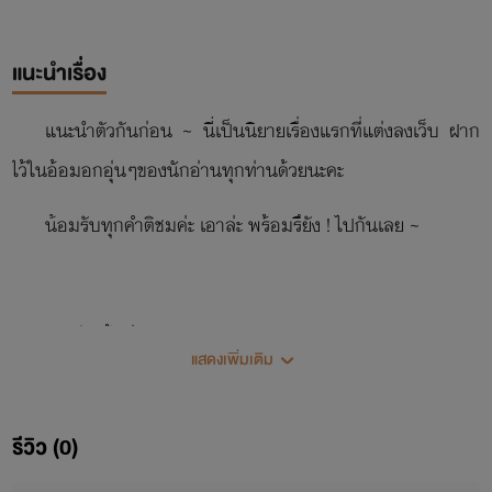
แนะนำเรื่อง
แนะนำตัวกันก่อน ~ นี่เป็นนิยายเรื่องแรกที่แต่งลงเว็บ ฝาก
ไว้ในอ้อมอกอุ่นๆของนักอ่านทุกท่านด้วยนะคะ
น้อมรับทุกคำติชมค่ะ เอาล่ะ พร้อมรึยัง ! ไปกันเลย ~
สยบรักเจ้าพ่อ
แสดงเพิ่มเติม
นี่มันเรื่องบ้าบออะไรกัน ทำไมเรื่องแบบนี้ต้องมาเกิดกับฉัน
'อเดล'คนนี้ไปทำอะไรให้ผู้ชายบ้าอำนาจคนนั้นกัน นี่มันชีวิตจริง
รีวิว (0)
นะไม่ใช่นิยายและบ้านเมืองก็มีขื่อมีแป แต่ผู้ชายคนนั้น 'เกรย์'