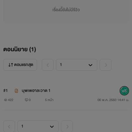
กลับทำเหมือนที่นี่เป็นบ้านป่าเมืองเถื่อน เอาแต่ใจตัวเองสิ้นดี
เรื่องนี้ยังไม่มีรีวิว
แล้วฉันจะเอาตัวรอดจากผู้ชายป่าเถื่อนคนนี้ได้ยังไง แต่อย่าคิดว่า
ฉันจะเป็นลูกไก่ในกำมือนะเกรย์ นายรู้จักอเดลคนนี้น้อยไปซะแล้ว
!
ตอนนิยาย (
1
)
"เธอนี่มันยังไงกันนะ ฉันว่าฉันก็ออกจะหล่อ มากด้วย กระดิก
นิ้วกริ้กเดียวสาวๆก็คลานมาหาแล้ว"
ตอนแรกสุด
"แหวะ คนหล่อบนโลกมีคุณคนเดียวรึยังไงกัน หล่อกว่าคุณ
ฉันก็เห็นมาแล้ว"
#1
บุพเพอาละวาด 1
422
0
5 หน้า
06 พ.ค. 2560 14:41 น.
"แต่ฉันรวยมาก อย่าบอกล่ะว่าเธอน่ะไม่ชอบเงิน" เขาพูด
เสร็จก็เหยียดยิ้มร้ายราวกับกำลังดูถูกคนตรงหน้า
"หึ ใช่ฉันชอบเงิน แต่ไม่ได้หมายความว่าเงินจะซื้อชีวิตฉันได้