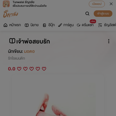
Tunwalai ธัญวลัย
เปิดแอป
เพื่อประสบการณ์ที่ดีกว่าบนมือถือ
เข้าสู่ระบบ
มาใหม่
หน้าแรก
นิยาย
อีบุ๊ก
การ์ตูน
ดรีมแชท
ธัญลิสต์
เจ้าพ่อสยบรัก
นักเขียน:
มอตอ
รักโรแมนติก
0.0