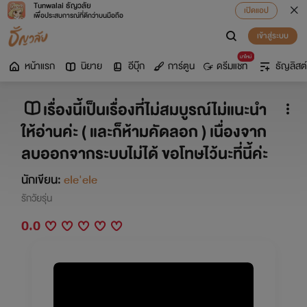
Tunwalai ธัญวลัย
เปิดแอป
เพื่อประสบการณ์ที่ดีกว่าบนมือถือ
เข้าสู่ระบบ
มาใหม่
หน้าแรก
นิยาย
อีบุ๊ก
การ์ตูน
ดรีมแชท
ธัญลิสต์
เรื่องนี้เป็นเรื่องที่ไม่สมบูรณ์ไม่แนะนำ
ให้อ่านค่ะ ( และก็ห้ามคัดลอก ) เนื่องจาก
ลบออกจากระบบไม่ได้ ขอโทษไว้นะที่นี้ค่ะ
นักเขียน:
ele'ele
รักวัยรุ่น
0.0