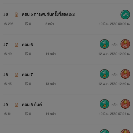
#6
ตอน 5 การพบกันครั้งที่สอง 2/2
295
0
5 หน้า
10 มิ.ย. 2560 00:09 น.
#7
ตอน 6
หรือ
300
49
0
14 หน้า
12 พ.ค. 2560 12:30 น.
#8
ตอน 7
หรือ
300
45
0
13 หน้า
12 พ.ค. 2560 12:40 น.
#9
ตอน 8 คืนดี
หรือ
300
ซองอี : สาววัย 20 นิสัยใจร้อนไม่เข้ากับใคร! ไม่ว่าใครหน้า
81
0
14 หน้า
10 มิ.ย. 2560 07:24 น.
ไหน! เธอก็ไม่สน! เธอพร้อมที่จะระเบิดได้ทุกเมื่อถ้ามาลองดีกับ
เธอ แต่ก็มีแค่เขาคนเดียวที่ทำให้เธอยอมสยบได้ทุกอย่าง