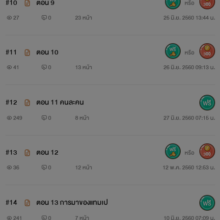
#10
ตอน 9
หรือ
300
สวัสดีค่ะทุกท่าน
27
0
23 หน้า
25 มิ.ย. 2560 13:44 น.
#11
ตอน 10
หรือ
300
41
0
13 หน้า
26 มิ.ย. 2560 09:13 น.
เรื่องนี้เป็นเรื่องแรกของไรท์นะคะ ไรท์ขอแก้หน้าปกใหม่รวม
#12
ตอน 11 คนละคน
ถึงรูปภาพตัวละครในนิยาย เพราะเป็นเรื่องแรกไรท์ลองผิดลองถูก
249
0
8 หน้า
27 มิ.ย. 2560 07:15 น.
มามาก จนมันผิดพลาดเยอะไปหน่อย ต้องขอโทษขออภัยลีดเดอร์
ทุกท่านไว้ก่อนนะที่นี้ คำผิดจะเยอะหน่อยเพราะไรท์แก้ไขไม่ได้
#13
ตอน 12
หรือ
300
36
0
12 หน้า
12 พ.ค. 2560 12:53 น.
หวังว่าเรื่องนี้จะทำให้คุณอมยิ้มและมีความสุขไปด้วยกัน มา
ลุ้นกันนะคะว่าในเรื่องนี้ใครเป็นตัวร้ายแล้วมาช่วยลุ้นกันนะคะว่า
#14
ตอน 13 การมาของแทมเป
ความรักของพระนางจะสมหวังหรือไม่
241
0
7 หน้า
10 มิ.ย. 2560 07:09 น.