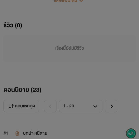
ซองอีที่เหมือนจะรู้สึกตัวช้าว่าตัวเองรู้สึกแปลกใหม่กับอาของเธอ
แสดงเพิ่มเติม
ทั้งสองจะลงเอยกันได้หรือไม่
รีวิว (0)
พ่อเลี้ยงซึ่งเป็นพี่ชายของคุณอา คุณแม่ผู้ที่ตนโกรธมาโดย
ตลอด ท่านทั้งสองต่างรักกัน ซองอีจะทำยังไงให้รักของเธอ
เรื่องนี้ยังไม่มีรีวิว
สมหวังและเป็นไปได้ในสายตาของทุกคน
มาช่วยกันลุ้น อา หลาน ต่างสายเลือดกันเถอะค่ะ
ตอนนิยาย (
23
)
ตอนแรกสุด
#1
บทนำ หนีตาย