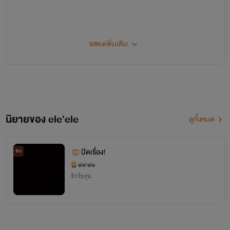
แสดงเพิ่มเติม
นิยายของ ele'ele
ดูทั้งหมด
ขอบคุณที่ทุกท่านเข้ามาอ่านนิยายของหลี่หยานะคะ ขอบคุณเหรียญ
ทุกเหรียญ กุญแจทุกกุญแจ คอมเม้นทุกคอมเม้น ไลค์ทุกไลค์นะคะ
ปิดเรื่อง!
จบ
และที่ขาดไม่ได้ ขอบคุณทุกกำลังใจที่ส่งมาให้หลี่หยากันน๊าาาาาา
ele'ele
รักวัยรุ่น