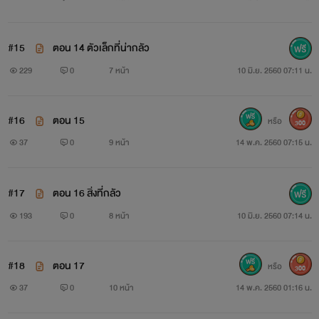
ถ้าพร้อมแล้วไปติดตามกันเลย.....
#15
ตอน 14 ตัวเล็กที่น่ากลัว
# ภาพที่ไรท์เอามาลงไม่เกี่ยวกับเนื้อหาในนิยายเลยแม้แต่
229
0
7 หน้า
10 มิ.ย. 2560 07:11 น.
น้อย ไร์แค่เอามาให้รู้อิมเมจของตัวละครเฉยๆน๊าาา 🙏 ขอ
อนุญาตคุณเจ้าของรูปภาพด้วยนะคะ 🙏🙏🙏
#16
ตอน 15
หรือ
300
นิยายเรื่องนี้ไรท์แต่งขึ้นเพื่อสร้างความบันเทิงเท่านั้น ชื่อ
37
0
9 หน้า
14 พ.ค. 2560 07:15 น.
สถานที่ และเหตุการณ์ เป็นเรื่องสมมติไม่มีอยู่จริง ผู้อ่านโปรดใช้
วิจารณญาณในการอ่านด้วยนะคะ 😊😊😊
#17
ตอน 16 สิ่งที่กลัว
193
0
8 หน้า
10 มิ.ย. 2560 07:14 น.
ปล. ฝากลีดเดอร์ทุกท่านติดตามผลงานของไรท์กันด้วยนะ
คะ... 😘😘😘
#18
ตอน 17
หรือ
300
=============================================
37
0
10 หน้า
14 พ.ค. 2560 01:16 น.