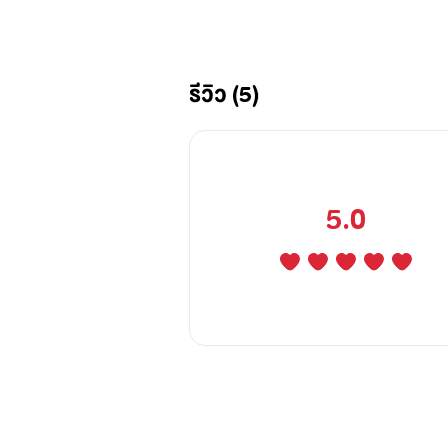
รีวิว (5)
มาเฟียผู้ยิ่งใหญ่ที่รอวันชำระแค้นจา
5.0
สาวน้อยน่ารักจิตใจดีผู้รองรับความแ