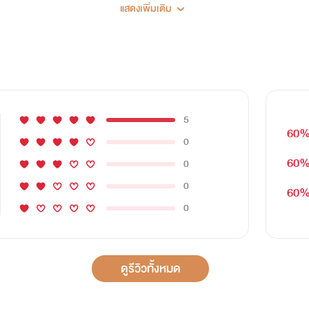
แสดงเพิ่มเติม
ลูกครึ่ง อิตาลี - ยูเครน
กเธอผู้หญิงที่ทำให้เขาต้องสูญเสียคนรักไปตลอดกาลเก่งรอบด้าน ฉลาด 
ปราณีใครมองความตายเป็นเรื่องธรรมดา
5
60
0
60
0
0
60
รายา เพ็ญพักตร์
0
(อาย) อายุ22ปี
ดูรีวิวทั้งหมด
ค้นของมาเฟียสุดโหดอย่างเขาผู้ชายใจร้ายที่ทำให้เธอตกหลุมรักและเ