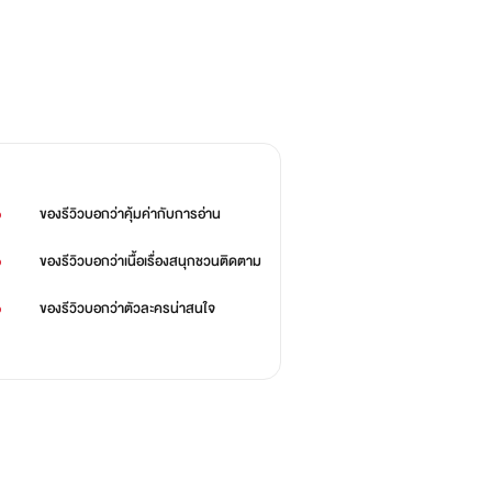
เย็นชาไร้หัวใจ โหด โฉด เถื่อน ไม่เคย
%
ของรีวิวบอกว่า
คุ้มค่ากับการอ่าน
%
ของรีวิวบอกว่า
เนื้อเรื่องสนุกชวนติดตาม
%
ของรีวิวบอกว่า
ตัวละครน่าสนใจ
จ็บปวดในคราวเดียวกันจิตใจเธออ่อนไหว