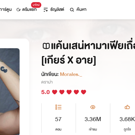
มาใหม่
การ์ตูน
ดรีมแชท
ธัญลิสต์
ค้นหา
แค้นเสน่หามาเฟียเถ
[เกียร์ X อาย]
นักเขียน:
Morales._
ดราม่า
5.0
57
3.36M
3.68K
ตอน
เข้าชม
ถูกใจ