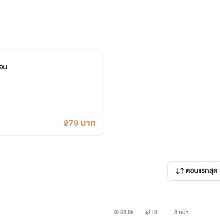
ละบอบบางมองทุกชีวิตมีค่าซึ่งต่างจากเขาที่มองความตายเป็นเรื่องต
่อน
ราลัย เพ็ญพักตร์ (อัน)
่ของรายาผู้เป็นจุดเริ่มต้นของเรื่องมีความทะเยอทะยานสูงทำได้ทุกอย่าง
279 บาท
ตอนแรกสุด
ยูเค ชอร์ตเช่ร์ (ยูเค)
การินจงรักภักดีต่อเจ้านายยิ่งชีพชอบทำมากกว่าพูดฉลาด รอบคอ
68.8k
18
8 หน้า