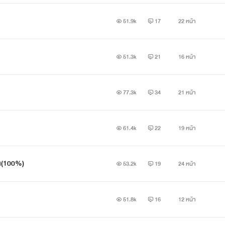
51.9k
17
22 หน้า
51.3k
21
16 หน้า
**หมายเหตุ**
77.3k
34
21 หน้า
61.4k
22
19 หน้า
เรื่องนี้เป็นแค่จินตนาการของตนแต่งเท่านั้นไม่มีส่วนเกี่ยวข้องกับ
คน(100%)
53.2k
19
24 หน้า
เหมาะสมเกี่ยวกับเพศ ความรุนแรง การใช้ภาษาและคำหยาบคาย ไม่เหมา
 ดัดแปลง ลอกเลียนแบบ หรือนำส่วนใดส่วนหนึ่งในนิยายนำไปทำ
51.8k
16
12 หน้า