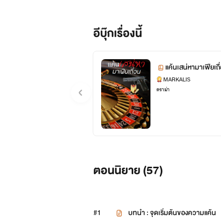
แ
อีบุ๊กเรื่องนี้
แค้นเสน่หามาเฟียเถื
MARKALIS
ดราม่า
แฝดผู้พี
ตอนนิยาย (
57
)
#1
บทนำ : จุดเริ่มต้นของความแค้น
มือขวาคนสนิทของ