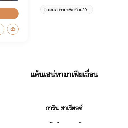
แค้นเสน่หามาเฟียเถื่อน20+
แค้นเสน่หามาเฟียเถื่อน
การิน ชาเรียลซ์
(เกียร์) อายุ27ปี