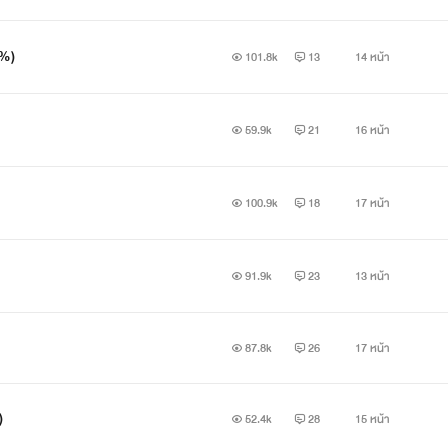
0%)
101.8k
13
14 หน้า
59.9k
21
16 หน้า
วินดี้ ชาเรียลซ์ (วินดี้)
งอิตาลีเธอคุณหนูไฮโซชอบเอาแต่ใจอยากได้อะไรต้องได้ชอบให้คนมา
100.9k
18
17 หน้า
91.9k
23
13 หน้า
87.8k
26
17 หน้า
เลฟเฟอร์ เชลอป (เลฟเฟอร์)
)
ิดกฎหมายหมายต้องการเป็นใหญ่เพียงหนึ่งเดียวเจ้าเล่ห์เพทุบายอยากไ
52.4k
28
15 หน้า