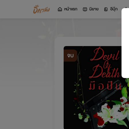
หน้าแรก
นิยาย
อีบุ๊ก
จบ