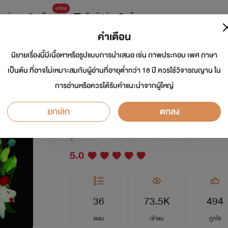
มาใหม่
การ์ตูน
ดรีมแชท
ธัญลิสต์
ค้นหา
คำเตือน
นิยายเรื่องนี้มีเนื้อหาหรือรูปแบบการนำเสนอ เช่น ภาพประกอบ เพศ ภาษา
[END+มีอีบุ๊ค] Devi
เป็นต้น ที่อาจไม่เหมาะสมกับผู้อ่านที่อายุต่ำกว่า 18 ปี ควรใช้วิจารณญาน ใน
การอ่านหรือควรได้รับคำแนะนำจากผู้ใหญ่
มือปืน
ยกเลิก
ตกลง
นักเขียน:
JAMBENZ
Y
5.0
36
73.5K
494
ตอน
เข้าชม
ถูกใจ