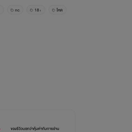
nc
18+
โหด
%
ของรีวิวบอกว่า
คุ้มค่ากับการอ่าน