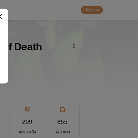
เข้าสู่ระบบ
l Of Death
209
855
ความคิดเห็น
เพิ่มลงคลัง