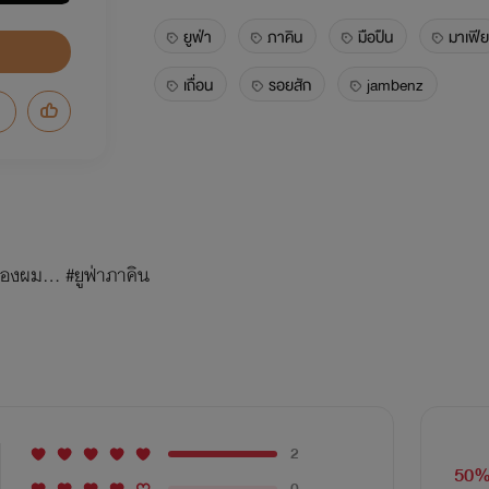
ยูฟ่า
ภาคิน
มือปืน
มาเฟีย
เถื่อน
รอยสัก
jambenz
องผม... #ยูฟ่าภาคิน
2
50
0