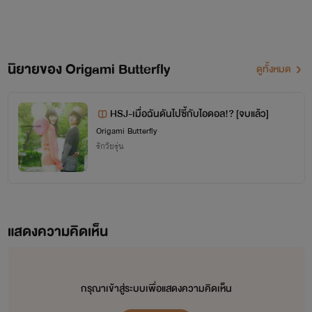
นิยายของ Origami Butterfly
ดูทั้งหมด
เกือบลืม! ไรท์มีแฟนเพจด้วยนะ ใน
นั้นจะมีการแจ้งข่าวต่างๆ อธิบาย
HSJ-เมื่อฉันดันไปซี้กับไอดอล!? [จบแล้ว]
นิยายเพิ่มเติมหรืออัพเพลงที่มีอยู่ใน
Origami Butterfly
รักวัยรุ่น
นิยายให้ได้ฟังกัน
อย่าลืมไปกดไลค์ ไปติดตามด้วยนะ
ไปคุยกับไรท์กันเยอะๆน้าาา
แสดงความคิดเห็น
FanPage : Writer_Origami
Butterfly
กรุณาเข้าสู่ระบบเพื่อแสดงความคิดเห็น