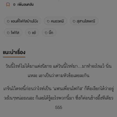
0
เพิ่มลงคลัง
แอนตี้โฟกัสบ้านโป่ง
คนอวดผี
สุสานโสเพณี
โฟกัส
แย้
บิ๊ก
แนะนำเรื่อง
วันนี้ไรท์ไม่ได้มาแต่งนิยาย แต่วันนี้ไรท์มา...มาทำอะไรแว้ นั่น
แหละ เอาเป็นว่าตามหัวข้อเลยละกัน
เกริ่นไว้ตรงนี้ก่อนว่าไรท์เป็น ‘แฟนเพื่อนโฟกัส’ ก็คือเรียกได้ว่าอยู่
วงในๆหน่อยเนอะ ก็เลยได้รู้อะไรพวกนี้มา ซึ่งก็ค่อนข้างอึ้งทีเดียว
555