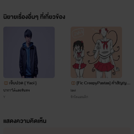
อย่างถาวร มีหรือแฟนคลับตัวแม่
อย่างอัจฉราจะอยู่เฉย
นิยายเรื่องอื่นๆ ที่เกี่ยวข้อง
เธอต้องสืบรู้ให้ได้ว่าเกิดอะไรขึ้นกัน
แน่!
“ฉันไม่สนใจว่าเธอจะเข้ามาทำไม แต่
เรื่องที่เห็น หรือได้ยินในวันนี้เธอต้อง
เก็บเงียบ ห้ามไปบอกใครเด็ดขาด”
เจ็บปวด { Yaoi }
[Fic CreepyPastas] คำสัญญาแ
ห่งความทรงจำฉันกับนาย
ปากา"ใต้แสงจันทร
lavi
Y
รักโรแมนติก
“ให้เวลาสิบวิ ถ้าไม่ตอบ...จะไม่หยุด
แล้วนะ”
แสดงความคิดเห็น
“ด...เดี๋ยวสิ..”
“สิบ...เก้า...แปด” เขาวกกลับมาจูบที่