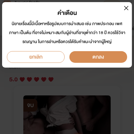
Tunwalai ธัญวลัย
เปิดแอป
เพื่อประสบการณ์ที่ดีกว่าบนมือถือ
คำเตือน
เข้าสู่ระบบ
นิยายเรื่องนี้มีเนื้อหาหรือรูปแบบการนำเสนอ เช่น ภาพประกอบ เพศ
มาใหม่
หน้าแรก
นิยาย
อีบุ๊ก
การ์ตูน
ดรีมแชท
ธัญลิสต์
ภาษา เป็นต้น ที่อาจไม่เหมาะสมกับผู้อ่านที่อายุต่ำกว่า 18 ปี ควรใช้วิจา
รณญาน ในการอ่านหรือควรได้รับคำแนะนำจากผู้ใหญ่
คืนร้อน [3P] [NC25+ จัดเต็ม!!]
ยกเลิก
ตกลง
นักเขียน:
ณิสสรณ์ นิกข์นิภา ภูษิดา
อีโรติก
5.0
จบ