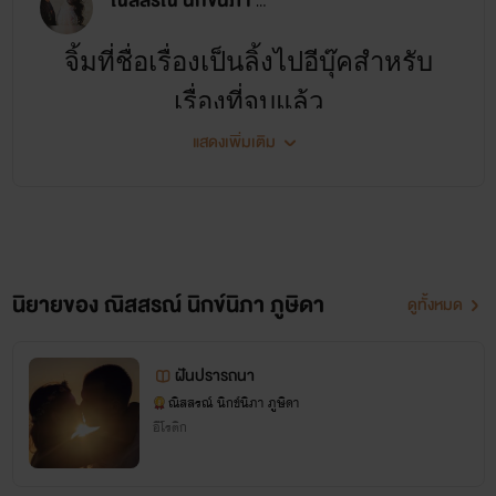
ณิสสรณ์ นิกข์นิภา ภูษิดา
จิ้มที่ชื่อเรื่องเป็นลิ้งไปอีบุ๊คสำหรับ
เรื่องที่จบแล้ว
แสดงเพิ่มเติม
เรื่องที่ยังไม่จบหรืออีบุ๊คยังไม่เสร็จเป็น
ลิ้งไปยังหน้านิยายในธัญวลัยนะคะ
นิยายของ ณิสสรณ์ นิกข์นิภา ภูษิดา
ดูทั้งหมด
'ณิสสรณ์'
นามปากกากึ่งอีโรติก มี
ฉาก 18+ เบาๆ(?)
ฝันปรารถนา
1.
แฟนคลับที่รัก
ณิสสรณ์ นิกข์นิภา ภูษิดา
อีโรติก
เมื่อดาราคนโปรดลาออกจากวงการ