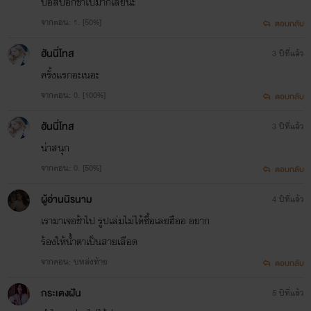
บอสบอกช้าไปมากเลยนะ
ช้าๆ ตามขั้นบันได
“มันน่าอายตรง
จากตอน: 1. [50%]
ตอบกลับ
ไหนเหรอคะ” หญิงสาวเดินตรงไปยัง
ฮันนี่โทส
3 ปีที่แล้ว
คนที่พูดไม่ดูตาม้าตาเรือ ริมฝีปากเล็ก
ครั้งแรกอะเนอะ
จากตอน: 0. [100%]
ยกเป็นรอยยิ้มหวานจับจิตตอนที่หยุด
ตอบกลับ
อยู่ตรงหน้าร่างสูงโปร่งเต็มไปด้วยมัด
ฮันนี่โทส
3 ปีที่แล้ว
น่าสนุก
กล้ามของอีกฝ่าย
“รบกวนคุณทรช่วย
จากตอน: 0. [50%]
ตอบกลับ
ดูใหม่หน่อยสิคะ”
ผู้อ่านนิรนาม
4 ปีที่แล้ว
เรามาเจอช้าไป รูปเล่มไม่ได้ซื้อเลยฮืออ อยาก
ร้องให้น้ำตาเป็นสายเลือด
'ภูษิดา'
นามปากกาอีโรติกร้อนแรง
จากตอน: บทส่งท้าย
ตอบกลับ
NC จัดเต็ม
กระเตงฝัน
5 ปีที่แล้ว
1.
คืนร้อน