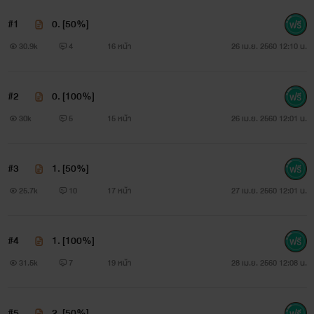
action=BookDetails&data=YToyOntzOjc6InVzZXJfaWQiO
#1
0. [50%]
30.9k
4
16 หน้า
26 เม.ย. 2560 12:10 น.
แค่อยากหาประสบหารณ์ทางเพศกับผู้ชายสักคน
#2
0. [100%]
30k
5
15 หน้า
26 เม.ย. 2560 12:01 น.
แต่มันกลับล้มไม่เป็นท่า
ครั้งแรก
#3
1. [50%]
25.7k
10
17 หน้า
27 เม.ย. 2560 12:01 น.
'เซ็กส์' ที่ใครๆ ก็บอกว่าดีนักหนามันไม่ได้เป็นอย่างที่คิด
แต่มันกลับมีครั้งที่สองตามมาในเวลาไม่ถึงหนึ่งวัน
#4
1. [100%]
และที่สำคัญ ผู้ชายคนนั้นคือเจ้านายของเธอเอง
31.5k
7
19 หน้า
28 เม.ย. 2560 12:08 น.
ตามมาติดๆ ด้วยครั้งที่สาม
#5
2. [50%]