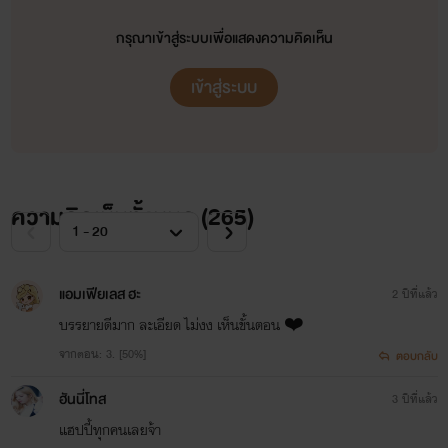
คางเล็ก “เจ็ด...หก...ห้า” คราวนี้เป็น
กรุณาเข้าสู่ระบบเพื่อแสดงความคิดเห็น
แก้มนิ่มน่าฟัด “สี่...สาม...สอง” หน้า
เข้าสู่ระบบ
ผากเนียน
“ม...” อัจฉรากำลังจะอ้าปากพูด
“หนึ่ง!” แต่ธีรนัยไม่ยอมให้เธอปฏิเสธ
ความคิดเห็นทั้งหมด (
265
)
ชิงปิดปากเล็กๆ ที่อ้าออกด้วยริมฝีปาก
ร้อนของเขาเสียก่อน ตอนนี้ต่อให้เอา
ช้างมาฉุดก็คงหยุดเขาไม่ได้แล้ว
แอมเฟียเลส ฮะ
2 ปีที่แล้ว
บรรยายดีมาก ละเอียด ไม่งง เห็นขั้นตอน ❤️
2.
อุบัติรัก บุพเพร้าย
จากตอน: 3. [50%]
ตอบกลับ
อุบัติเหตุคืนเดียวผูกใจเขาให้ติดกับ
ฮันนี่โทส
3 ปีที่แล้ว
เพื่อนสนิทของน้องชาย
แฮปปี้ทุกคนเลยจ้า