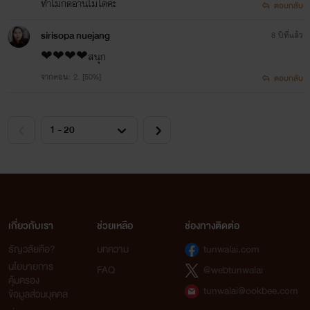
ทำไมกดอ่านไม่ได้ค่ะ
ตอบกลับ
แค่อยากหาประสบหารณ์ทางเพศกับ
sirisopa nuejang
8 ปีที่แล้ว
ผู้ชายสักคน
❤❤❤❤สนุก
จากตอน: 2. [50%]
ตอบกลับ
แต่มันกลับล้มไม่เป็นท่า
ครั้งแรก
'เซ็กส์' ที่ใครๆ ก็บอกว่าดีนักหนามัน
ไม่ได้เป็นอย่างที่คิด
แต่มันกลับมี
ครั้งที่สอง
ตามมากใน
เกี่ยวกับเรา
ช่วยเหลือ
ช่องทางติดต่อ
เวลาไม่ถึงหนึ่งวัน
ธัญวลัยคือ?
บทความ
tunwalai.com
นโยบายการ
FAQ
@webtunwalai
และที่สำคัญ ผู้ชายคนนั้นคือ
เจ้านาย
คุ้มครอง
tunwalai@ookbee.com
ข้อมูลส่วนบุคคล
ของเธอเอง