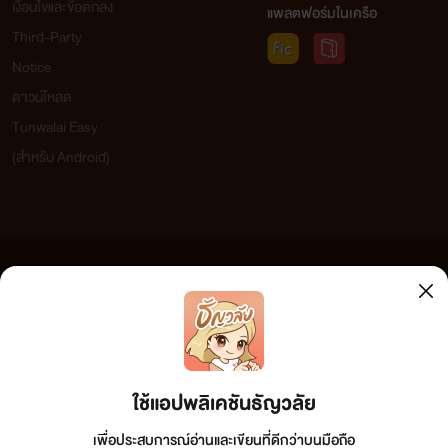
เงื่อนไขและข้อตกลง
แพลตฟอร์มในเครือ
ตามมาติดๆ ด้วย
ครั้งที่สาม
Third-Party
Notice
ดาวน์โหลด
Tunwalai Easy
กับผู้ชาย
คนแรก
...และ
คนที่สอง
(สำหรับ Android)
'นิกข์นิภา'
นามปากกาโรแมนติก
ไม่มี 18+
ข้อความที่ท่านได้อ่านจากเว็บไซต์นี้เกิดจากการเขียนโดยสาธารณชนและเผยแพร่โดยอัตโนมัติ ผู้ดูแล
เว็บไซต์แห่งนี้ไม่ได้เห็นด้วยและไม่ขอรับผิดชอบต่อข้อความใดๆ ทั้งสิ้น ดังนั้นผู้อ่านทุกท่านโปรดใช้
วิจารณญาณในการกลั่นกรองด้วยตนเอง และหากท่านพบข้อความใดๆ ที่ขัดต่อกฎหมายและศีลธรรม
กรุณาแจ้งมาที่ tunwalai@ookbee.com เพื่อทีมงานจะได้ดำเนินการในทันที ทั้งนี้ ทางเว็บไซต์ขอสงวน
ลิขสิทธิ์ตามพระราชบัญญัติลิขสิทธิ์ (ฉบับเพิ่มเติม) พ.ศ.2558
ใช้แอปพลิเคชันธัญวลัย
เพื่อประสบการณ์อ่านและเขียนที่ดีกว่าบนมือถือ