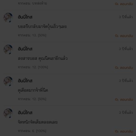
ค่ำคืนที่อีกฝ่ายจำไม่ได้แต่กลับตรา
จากตอน: บทส่งท้าย
ตอบกลับ
ตรึงอยู่ในความทรงจำเขาไม่รู้ลืม
ฮันนี่โทส
3 ปีที่แล้ว
กลิ่นกายหอมกรุ่น เรือนร่างเย้ายวน
บอสรีบกลับมาจัดวุ้นเร็วๆเลย
จากตอน: 13. [50%]
และอารมณ์พิศวาส
ตอบกลับ
ฮันนี่โทส
3 ปีที่แล้ว
สงสารบอส คุณนิคเอาอีกแล้ว
“หลับตาแบบนั้นจะทำได้ไหม ลืมตา
จากตอน: 12. [100%]
ตอบกลับ
มองพี่ก่อน”
ฮันนี่โทส
3 ปีที่แล้ว
“พิมกลัว” เธอไม่เคยเห็น... อย่างน้อย
ดุเดือดมากจ้าพี่นิค
ก็จำไม่ได้ว่าเคยเห็น จะให้เธอทำใจ
จากตอน: 12. [50%]
ตอบกลับ
มองมันง่ายๆ ได้ยังไง
ฮันนี่โทส
3 ปีที่แล้ว
“ไม่ต้องกลัว มันกัดพิมไม่ได้หรอก”
จัดหนักจัดเต็มตลอดเลย
แต่มันแต่แทงพิมได้... เขาต่อท้ายใน
จากตอน: 6. [100%]
ตอบกลับ