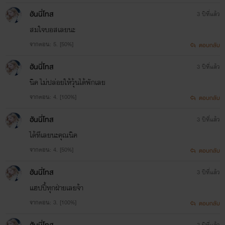
ใจ ไม่กล้าพูดออกไปให้เธอตระหนก
ฮันนี่โทส
3 ปีที่แล้ว
“พิมหลับตาไม่ได้เหรอ” คำถามของ
สมใจบอสเลยนะ
จากตอน: 5. [50%]
เธอทำเอาธีรศิลป์อยากกัดลิ้นตาย ทำ
ตอบกลับ
แบบนั้นแล้วเขาจะไปมีอารมณ์ร่วมได้
ฮันนี่โทส
3 ปีที่แล้ว
ยังไงกัน
นิค ไม่ปล่อยให้วุ้นได้พักเลย
จากตอน: 4. [100%]
ตอบกลับ
“พิมอยากให้พี่กลั้นใจตายใช่ไหม”
เขาถามเสียงเครียด เห็นอีกฝ่ายส่าย
ฮันนี่โทส
3 ปีที่แล้ว
ได้ทีเลยนะคุณนิค
หน้าจึงพูดต่อ “ถ้าอย่างนั้นก็ลืมตา
จากตอน: 4. [50%]
ตอบกลับ
มองมันซะ”
ฮันนี่โทส
3 ปีที่แล้ว
3.
เล่ห์รัก บุพเพร้าย
แฮปปี้ทุกฝ่ายเลยจ้า
จากตอน: 3. [100%]
เพราะความสะเพร่าไม่ดูตาม้าตาเรือ
ตอบกลับ
ของตนเอง
3 ปีที่แล้ว