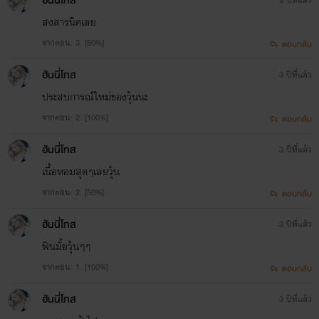
ฮันนี่โทส
สงสารนิคเลย
อินทิรา คุณหนูคนสวยจึงต้องมาติด
จากตอน: 3. [50%]
ตอบกลับ
แหง็กอยู่บนเรือกับธีราทร
ฮันนี่โทส
3 ปีที่แล้ว
ดาราหนุ่มเจ้าสำอางที่เธอตราหน้าว่า
ประสบการณ์ใหม่ของวุ้นนะ
เขาหุ่นผอมแห้งเป็นไม้เสียบลูกชิ้น
จากตอน: 2. [100%]
ตอบกลับ
ฮันนี่โทส
3 ปีที่แล้ว
แถมยังพ่วงด้วยแฟนคลับของเขาอีก
เนื้อหอมสุดๆเลยวุ้น
สองหน่อ
จากตอน: 2. [50%]
ตอบกลับ
สงครามประสาทสุดแสบสันจึงเริ่มขึ้น
ฮันนี่โทส
3 ปีที่แล้ว
ฟินมั้ยวุ้นๆๆ
จากตอน: 1. [100%]
ตอบกลับ
“หุ่นของฉัน...” เสียงหวานของอินทิรา
ฮันนี่โทส
3 ปีที่แล้ว
ดังขึ้น เท้าเรียวสวยก้าวเดินลงสระมา