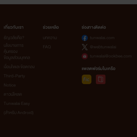
Lee
เกี่ยวกับเรา
ช่วยเหลือ
ช่องทางติดต่อ
พราวแสง พราวรตี/พลอยจันทร์
ธัญวลัยคือ?
บทความ
tunwalai.com
นโยบายการ
FAQ
@webtunwalai
คุ้มครอง
tunwalai@ookbee.com
ข้อมูลส่วนบุคคล
เงื่อนไขและข้อตกลง
แพลตฟอร์มในเครือ
Third-Party
Notice
ดาวน์โหลด
Tunwalai Easy
(สำหรับ Android)