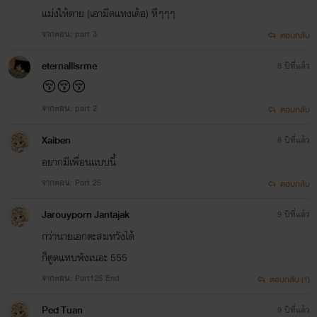
ลxดาราฉาย] :จบแล้ว
แม่งให้ตาย (เอามีดแทงเด้อ) หึๆๆๆ
2.ม่านนางฟ้า :รออัพ
จากตอน: part 3
ตอบกลับ
eternalllsrme
8 ปีที่แล้ว
😚😚😚
ส่วนนิยายที่เหลือจะเคลียร์
จากตอน: part 2
ตอบกลับ
ให้ทีหลังครับ ปั่นไม่ทัน ต้อง
Xaiben
8 ปีที่แล้ว
อยากมีเพื่อนแบบนี้
ขอโทษจริงๆ ถ้ายังไงอ่าน
จากตอน: Part 25
ตอบกลับ
นิยายที่จบแล้วเล่นก่อนได้
Jarouyporn Jantajak
9 ปีที่แล้ว
ผมจะค่อยๆทยอยอัพและปิด
กว่านายเอกตะสมหวังได้
ก็ตูดแทบพังเนอะ 555
นิยายเรื่องเก่าๆที่ค้าง
จากตอน: Part125 End.
ตอบกลับ (1)
Ped Tuan
9 ปีที่แล้ว