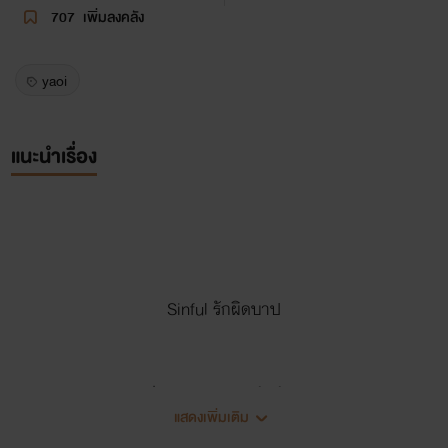
707
เพิ่มลงคลัง
yaoi
แนะนำเรื่อง
Sinful รักผิดบาป
(ภาคต่อของ Danger รักอันตราย)
แสดงเพิ่มเติม