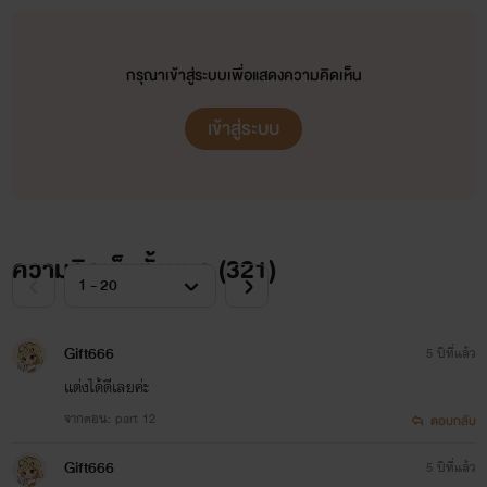
2.SINFUL รักผิดบาป
[แม็กซ์xทาม,โกบอลxวิน]
กรุณาเข้าสู่ระบบเพื่อแสดงความคิดเห็น
:ใกล้จบ
เข้าสู่ระบบ
เซ็ต เรือนจำทาส
ความคิดเห็นทั้งหมด (
321
)
1.เรือนจำทาส...กรงขัง
Gift666
5 ปีที่แล้ว
ซาตาน! [เครตันxโอ๊ต,มาร์
แต่งได้ดีเลยค่ะ
เวลxเบส] :ใกล้จบ รอต่อ
จากตอน: part 12
ตอบกลับ
ภาคสอง
Gift666
5 ปีที่แล้ว