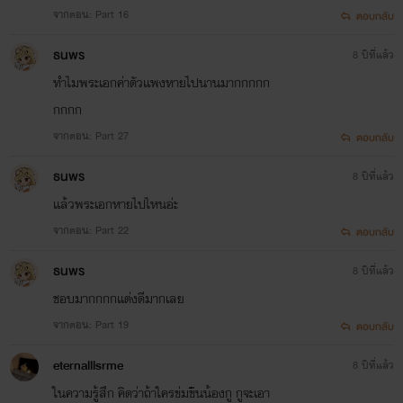
จากตอน: Part 16
ตอบกลับ
ธนพร
8 ปีที่แล้ว
1.รสรักล่าสวาท [ฟอง
ทำไมพระเอกค่าตัวเเพงหายไปนานมากกกกก
ซัวล์xชาลิตา] :จบแล้ว
กกกก
จากตอน: Part 27
ตอบกลับ
2.เล่ห์รักลวงสวาท [เดโรค
ธนพร
8 ปีที่แล้ว
รอปxวาริสา] :กำลังอัพ
เเล้วพระเอกหายไปไหนอ่ะ
จากตอน: Part 22
ตอบกลับ
ธนพร
8 ปีที่แล้ว
เซ็ต เดอะวัน
ชอบมากกกกเเต่งดีมากเลย
จากตอน: Part 19
ตอบกลับ
1.ม่านสีทอง [แดนเนีย
eternalllsrme
8 ปีที่แล้ว
ในความรู้สึก คิดว่าถ้าใครข่มขืนน้องกู กูจะเอา