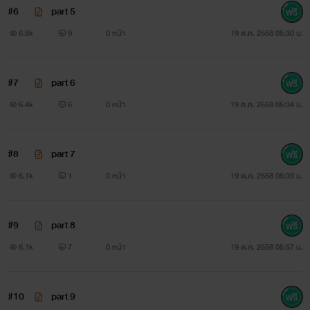
#6
part 5
ทาม:ความผิดของกูมันยากที่มึงจะให้อภัยนักรึไง!
6.8k
9
0 หน้า
19 ต.ค. 2558 05:30 น.
แม็กซ์: แล้วถ้ากูตอบว่าใช่ล่ะ...แล้วมึงจะทำไม!
#7
part 6
ทาม: หึ...กูไม่ทำไมหรอก ถ้ามึงแค้นกูมากขนาดนั้น มึงก็ฆ่ากูไป
6.4k
6
0 หน้า
19 ต.ค. 2558 05:34 น.
เลยสิจะทนเห็นหน้ากูไปทำไม ถ้ากูตาย มึงก็คงจะมีความสุขมาก
สินะ!
#8
part 7
แม็กซ์: หึ...มึงเข้าใจอะไรผิดไปรึเปล่าวะ ความสุขของกูคือการ
6.1k
1
0 หน้า
19 ต.ค. 2558 05:39 น.
ทรมานมึงไปเรื่อยๆให้สมกับที่มึงทำร้ายน้องกู ถ้าไม่ใช่เพราะมึง
น้องกูก็คงไม่ต้องเจ็บปวด ไม่ต้องเสียใจ แล้วเรื่องทุกอย่างก็คงไม่
#9
part 8
เป็นแบบนี้ ความตายน่ะมันเร็วไป อยู่เป็นเพื่อนเล่นกูไปก่อน
6.1k
7
0 หน้า
19 ต.ค. 2558 05:57 น.
นานๆ เอาไว้ถ้ากูเบื่อมึงเมื่อไหร่ก็จงจำเอาไว้ว่าวันนั้นจะเป็นวัน
ตายสำหรับมึง...
#10
part 9