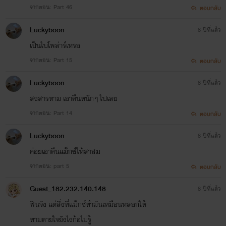
1.แวมไพร์ร้ายกระหายรัก
จากตอน: Part 46
ตอบกลับ
เซ็กส์! [ทวินxดีลxทาร์ต] :จบ
Luckyboon
8 ปีที่แล้ว
เป็นไบโพล่าร์เหรอ
แล้ว
จากตอน: Part 15
ตอบกลับ
Luckyboon
8 ปีที่แล้ว
เซ็ต เมียกู มี4เรื่อง :รออัพ
สงสารทาม เอาคืนหนักๆ ไปเลย
จากตอน: Part 14
ตอบกลับ
Luckyboon
8 ปีที่แล้ว
นิยายอีโรติก
ค่อยเอาคืนแม็กซ์ให้สาสม
จากตอน: part 5
ตอบกลับ
Guest_182.232.140.148
8 ปีที่แล้ว
ฟินจัง แต่สิ่งที่แม็กซ์ทำมันเหมือนหลอกให้
เซ็ต สวาทรักมาเฟีย
ทามตายใจยังไงก้อไม่รู้