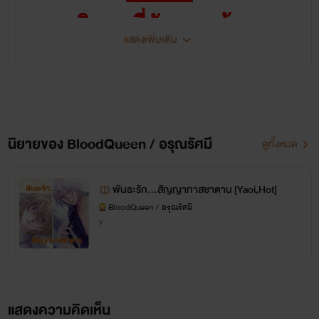
นิยายที่อัพจบแล้ว
แสดงเพิ่มเติม
นิยายวาย
นิยายของ BloodQueen / อรุณรัศมี
ดูทั้งหมด
เซ็ต Satan Love
พันธะรัก...สัญญาทาสซาตาน [Yaoi,Hot]
BloodQueen / อรุณรัศมี
1.DANGER รักอันตราย
Y
[ออทัมxมานะ,ออกัสxมาร์
ส] :จบแล้ว
แสดงความคิดเห็น