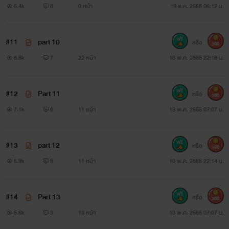
ทาม: หึ...งั้นมึงก็รีบเบื่อกูเร็วๆ เพราะกูไม่อยากอยู่ในขุมนรกนี้อีก
6.4k
8
0 หน้า
19 ต.ค. 2558 06:12 น.
แล้ว!
~~~~~~~~~~~~~~~~~~~~~~~~~~
#11
part 10
หรือ
300
6.8k
7
22 หน้า
10 พ.ค. 2565 22:16 น.
โกบอล: มึงอาจจะไม่รู้จักกู แต่กูจะใจดีแนะนำตัวสั้นๆให้มึงได้
รู้จักและจดใจใบหน้ากูไปจนวันตาย...
#12
Part 11
หรือ
300
วิน: กูจำเป็นต้องรู้จักมึงด้วยเหรอ...ความตายน่ะกูไม่เคยกลัวอยู่
7.1k
8
11 หน้า
13 พ.ค. 2565 07:07 น.
แล้ว อย่าเอาคำนั้นมาใช้กับกูเลย โกบอล...
โกบอล: หึ...ก็ดีกูจะได้ไม่เสียเวลา มึงคงพอจะจำโบว์ลิ่งได้ใช่มั้ย
#13
part 12
หรือ
300
งั้นก็กูคงไม่ต้องพูดอะไรมาก...!
5.9k
8
11 หน้า
10 พ.ค. 2565 22:14 น.
วิน: น้องสาวมึงน่ะมันร่าน! ถ้าจะมาพูดเรื่องที่ยัยนั่นฆ่าตัวตายล่ะ
ก็...มึงหยุดพูดไปเถอะ กูไม่อยากได้ยิน ถ้าจะมากล่าวหาว่ากูทำ
#14
Part 13
หรือ
300
น้องสาวมึงตายและเป็นพ่อของเด็กล่ะก็...หาหลักฐานมาพิสูจน์สิ
5.6k
3
13 หน้า
13 พ.ค. 2565 07:07 น.
โกบอล: ไอ้...! กูก็ไม่ได้คิดว่าคนเลวๆอย่างมึงจะยอมรับผิดอยู่แล้ว