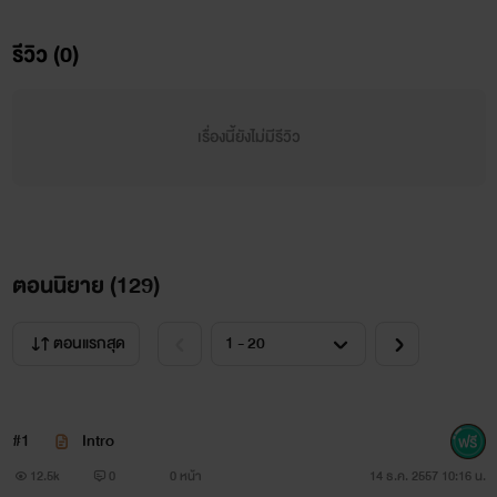
แนะนำตัวละคร
รีวิว (0)
เรื่องนี้ยังไม่มีรีวิว
แม็กซ์ พี่ชายที่รักน้องชายยิ่งกว่าชีวิต ถ้าใครมาทำให้น้องของ
เขาเสียใจ มันคนนั้นไม่ได้ตายดีแน่!
ตอนนิยาย (
129
)
ทาม ชายที่รักในการพนันทุกประเภท ครั้งหนึ่งเคยทำความ
ผิด อาจจะเรียกได้ว่าความผิดบาป แม้จะรู้สึกผิดแค่ไหน เขาก็ไม่
ตอนแรกสุด
อาจจะกลับไปแก้ไขอดีตได้
#1
Intro
12.5k
0
0 หน้า
14 ธ.ค. 2557 10:16 น.
โกบอล ชายที่ปราถนาจะแก้แค้นแทนน้องสาวที่ตาย เมื่อมี