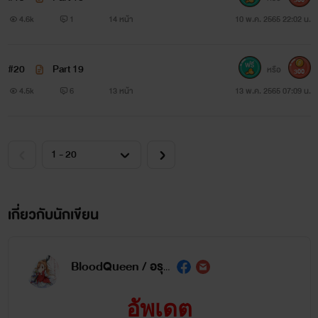
4.6k
1
14 หน้า
10 พ.ค. 2565 22:02 น.
เรื่องนี้มีทั้งหมดสองคู่นะครับ ถ้าอยากรู้ประวัติความเป็นมา
#20
Part 19
หรือ
300
4.5k
6
13 หน้า
13 พ.ค. 2565 07:09 น.
มากกว่านี้ ลองย้อนกลับไปอ่าน Danger รักอันตราย อ่านแยก
เรื่องได้ครับ อ่านอัพช้าไปสักหน่อยนะครับ
ฝากติดตามด้วยนะคร้าบ
เกี่ยวกับนักเขียน
ติดตามได้ที่เพจนะครับจะอัพเร็วกว่าเว็บ
BloodQueen / อรุณรัศมี
*ชื่อเพจใช้นามปากกาเดิมนะครับไม่ได้เปลี่ยนใหม่
อัพเดต