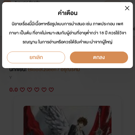
Tunwalai ธัญวลัย
เปิดแอป
เพื่อประสบการณ์ที่ดีกว่าบนมือถือ
คำเตือน
เข้าสู่ระบบ
นิยายเรื่องนี้มีเนื้อหาหรือรูปแบบการนำเสนอ เช่น ภาพประกอบ เพศ
มาใหม่
หน้าแรก
นิยาย
อีบุ๊ก
การ์ตูน
ดรีมแชท
ธัญลิสต์
ภาษา เป็นต้น ที่อาจไม่เหมาะสมกับผู้อ่านที่อายุต่ำกว่า 18 ปี ควรใช้วิจา
รณญาน ในการอ่านหรือควรได้รับคำแนะนำจากผู้ใหญ่
[End] Sinful รักผิดบาป[Yaoi,รุนแรง]
*รอตอนพิเศษ*
ยกเลิก
ตกลง
นักเขียน:
BloodQueen / อรุณรัศมี
Y
0.0