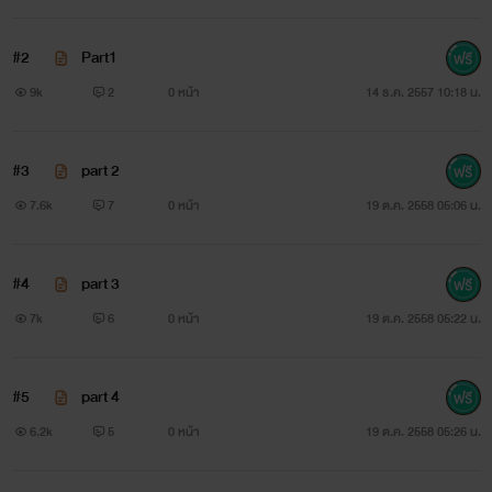
โกาสเขาจึงไม่รีรอที่จะลากคนที่ทำร้ายน้องสาวของเขามาลงนรก!
#2
Part1
9k
2
0 หน้า
14 ธ.ค. 2557 10:18 น.
วิน ชายที่ไม่เคยเกรงกลัวต่อความตาย เขาพร้อมท้าชนทุกสิ่ง
#3
part 2
ทุกอย่างเสมอ คนที่ไม่เคยมีความรักให้มาก่อนกลับมาตกม้าตาย
7.6k
7
0 หน้า
19 ต.ค. 2558 05:06 น.
เพราะดันไปหลงรัก คนที่ตัวเองเผลอใจไปข่มขืน...
#4
part 3
7k
6
0 หน้า
19 ต.ค. 2558 05:22 น.
#5
part 4
[บทสนทนาโดยย่อ]
6.2k
5
0 หน้า
19 ต.ค. 2558 05:26 น.