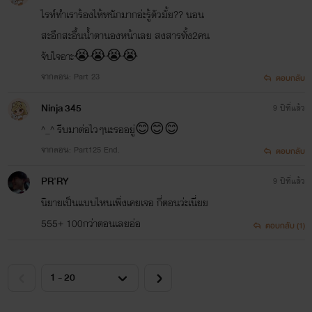
ไรท์ทำเราร้องไห้หนักมากอ่ะรู้ตัวมั้ย?? นอน
สะอึกสะอื้นน้ำตานองหน้าเลย สงสารทั้ง2คน
ขอบคุณที่ตามอ่านนิยายผม
จับใจอาะ😭😭😭😭
จากตอน: Part 23
มาโดยตลอด ใครชอบแนว
ตอบกลับ
Ninja 345
9 ปีที่แล้ว
รุนแรง โหดร้าย ทารุณ &
^_^ รีบมาต่อไวๆนะรออยู่😊😊😊
หวานแหวว เร่าร้อน ดราม่า
จากตอน: Part125 End.
ตอบกลับ
PR'RY
9 ปีที่แล้ว
นิยายเป็นแบบไหนเพิ่งเคยเจอ กี่ตอนว่ะเนี่ยย
เชิญเลยครับ
555+ 100กว่าตอนเลยอ่อ
ตอบกลับ (1)
นิยายของผมรออยู่!