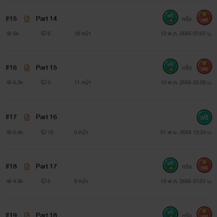
แต่ที่กูมาในวันนี้ก็เพื่อมาเตือน...
#15
Part 14
หรือ
300
วิน: มีอะไรก็พูดมา
6k
6
18 หน้า
13 พ.ค. 2565 07:07 น.
โกบอล: ระวังชีวิตมึงไว้ให้ดีๆเพราะหลังจากนี้กูจะเป็นคนที่ลากมึง
#16
Part 15
ไปรู้จักกับตายเอง ในเมื่อมึงไม่กลัวก็อย่าเสือกหนีไปละกัน
หรือ
300
5.3k
3
11 หน้า
10 พ.ค. 2565 22:02 น.
วิน: กูไม่มีความจำเป็นต้องหนี ถ้าพร้อมเมื่อไหร่ก็บอกกูพร้อมจะ
ท้าชนกับมึงทุกเมื่อ...!
#17
Part 16
โกบอล: งั้นก็เริ่มจากวันนี้เลยแล้วกัน!
5.4k
10
0 หน้า
01 พ.ย. 2558 12:23 น.
วิน: ...!!!
โกบอล: อย่าเพิ่งรีบใจเสาะตายไปซะล่ะเพราะความผิดของมึงมัน
#18
Part 17
หรือ
300
มากมายเกินกว่าที่กูจะปล่อยให้มึงตายไปได้ง่ายๆ ชีวิตของมึงนับ
4.9k
6
9 หน้า
13 พ.ค. 2565 07:07 น.
จากนี้เป็นของกู ถ้ากูไม่สั่งให้ตาย...มึงก็ห้ามตาย!
~~~~~~~~~~~~~~~~~~~~~~~~~~
#19
Part 18
หรือ
300