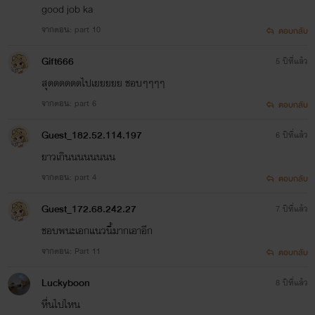
good job ka
จากตอน: part 10
ตอบกลับ
เซ็ต พันธะรัก
Gift666
5 ปีที่แล้ว
สุดดดดดดไปเยยยยย ชอบๆๆๆๆ
จากตอน: part 6
ตอบกลับ
1.พันธะรัก...สัญญาทาส
Guest_182.52.114.197
6 ปีที่แล้ว
ซาตาน [ชาร์เซ็ตxการันต์]
ยาวเกินนนนนนนน
จากตอน: part 4
ตอบกลับ
:กำลังอัพ
Guest_172.68.242.27
7 ปีที่แล้ว
ชอบพนะเอกแนวนี้มากเอาอีก
เซ็ต พันธมิตรกับเซ็ตเมียกู
จากตอน: Part 11
ตอบกลับ
Luckyboon
8 ปีที่แล้ว
หื่นไปไหน