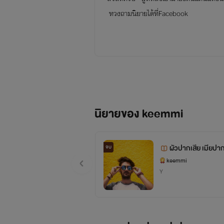
ทวงถามนิยายได้ที่Facebook
นิยายของ keemmi
ผัวปากเสีย เมียป
จบ
keemmi
Y