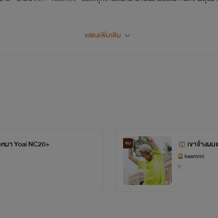
แสดงเพิ่มเติม
ากหมา Yoai NC20+
เขาจ้างผมแ
จบ
keemmi
Y