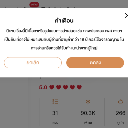
มาใหม่
การ์ตูน
ดรีมแชท
ธัญลิสต์
ค้นหา
คำเตือน
นิยายเรื่องนี้มีเนื้อหาหรือรูปแบบการนำเสนอ เช่น ภาพประกอบ เพศ ภาษา
THE END นายช่างตั
เป็นต้น ที่อาจไม่เหมาะสมกับผู้อ่านที่อายุต่ำกว่า 18 ปี ควรใช้วิจารณญาน ใน
การอ่านหรือควรได้รับคำแนะนำจากผู้ใหญ่
สถาปนิก
ยกเลิก
ตกลง
นักเขียน:
keemmi
Y
5.0
31
90.3K
266
ตอน
เข้าชม
ถูกใจ