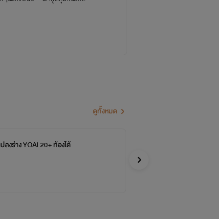
ดูทั้งหมด
ปลงร่าง YOAI 20+ ท้องได้
(จ
ติ
kee
Y