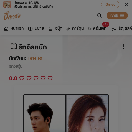
Tunwalai ธัญวลัย
เปิดแอป
เพื่อประสบการณ์ที่ดีกว่าบนมือถือ
เข้าสู่ระบบ
มาใหม่
หน้าแรก
นิยาย
อีบุ๊ก
การ์ตูน
ดรีมแชท
ธัญลิสต์
รักจัดหนัก
นักเขียน:
DrN'Bt
รักวัยรุ่น
0.0