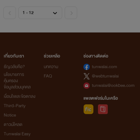
เกี่ยวกับเรา
ช่วยเหลือ
ช่องทางติดต่อ
ธัญวลัยคือ?
บทความ
tunwalai.com
นโยบายการ
FAQ
@webtunwalai
คุ้มครอง
tunwalai@ookbee.com
ข้อมูลส่วนบุคคล
เงื่อนไขและข้อตกลง
แพลตฟอร์มในเครือ
Third-Party
Notice
ดาวน์โหลด
Tunwalai Easy