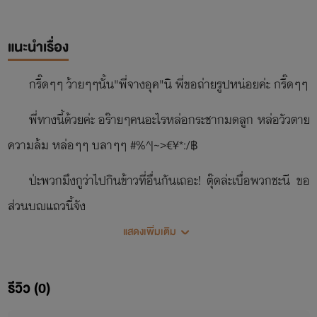
แนะนำเรื่อง
กรี๊ดๆๆ ว้ายๆๆนั้น"พี่จางอุค"นิ พี่ขอถ่ายรูปหน่อยค่ะ กรี๊ดๆๆ
พี่ทางนี้ด้วยค่ะ อร๊ายๆคนอะไรหล่อกระชากมดลูก หล่อวัวตาย
ความล้ม หล่อๆๆ บลาๆๆ #%^|~>€¥*:/฿
ป่ะพวกมึงกูว่าไปกินข้าวที่อื่นกันเถอะ! ตุ๊ดล่ะเบื่อพวกชะนี ขอ
ส่วนบุญแถวนี้จัง
แสดงเพิ่มเติม
ส่วน"อิปิ่นโต"นี้คุณมึงไม่ห่วง ผอ สระ อัว ผัว มึงหน่อยล่ะค่ะ
อิดอก นั้นชะนีเกาะแขนเกาะขาอย่างกลับปลิงทะเล โดนคาบไป
รีวิว (0)
แดก เดี๋ยวจะหาว่าตุ๊ดไม่เตือนนะย๊ะหล่อน!!!