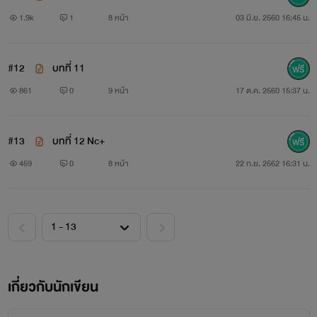
1.9k
1
8 หน้า
03 มิ.ย. 2560 16:45 น.
Cr.ภาพจากGoogle.
#บุคคลในภาพไม่ได้เกี่ยวข้องกับเนื้อเรื่องใดๆทั้งสิ้นเกิดจาก
#12
บทที่ 11
ความมโนล้วนๆๆ.
861
0
9 หน้า
17 ต.ค. 2560 15:37 น.
#เริ่มแต่งครั้งแรกผิดพลาดคประการใดขออภัย ณ ที่นี้ด้วยค่ะ.
#13
บทที่ 12 Nc+
#เรื่องนี้อาจจะมีNcบ้างเล็กน้อย
459
0
8 หน้า
22 ก.ย. 2562 16:31 น.
แต่หลังๆเริ่มจะไม่น้อยล่ะ
#เม้นหรือติชมได้นะคะ
ติดตามตอนต่อไป...
เกี่ยวกับนักเขียน