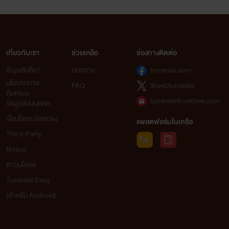
เกี่ยวกับเรา
ช่วยเหลือ
ช่องทางติดต่อ
ธัญวลัยคือ?
บทความ
tunwalai.com
นโยบายการ
FAQ
@webtunwalai
คุ้มครอง
tunwalai@ookbee.com
ข้อมูลส่วนบุคคล
เงื่อนไขและข้อตกลง
แพลตฟอร์มในเครือ
Third-Party
Notice
ดาวน์โหลด
Tunwalai Easy
(สำหรับ Android)