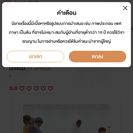
Tunwalai ธัญวลัย
เปิดแอป
เพื่อประสบการณ์ที่ดีกว่าบนมือถือ
คำเตือน
เข้าสู่ระบบ
นิยายเรื่องนี้มีเนื้อหาหรือรูปแบบการนำเสนอ เช่น ภาพประกอบ เพศ
มาใหม่
หน้าแรก
นิยาย
อีบุ๊ก
การ์ตูน
ดรีมแชท
ธัญลิสต์
ภาษา เป็นต้น ที่อาจไม่เหมาะสมกับผู้อ่านที่อายุต่ำกว่า 18 ปี ควรใช้วิจา
รณญาน ในการอ่านหรือควรได้รับคำแนะนำจากผู้ใหญ่
[YAOI]ว่าด้วยเรื่องของการแอบรัก
เพื่อน
ยกเลิก
ตกลง
นักเขียน:
PEaKชื่อผม
Y
0.0