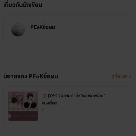
เกี่ยวกับนักเขียน
PEaKชื่อผม
นิยายของ PEaKชื่อผม
ดูทั้งหมด
[YAOI] นิยามคำว่า"แอบรักเพื่อน"
PEaKชื่อผม
Y