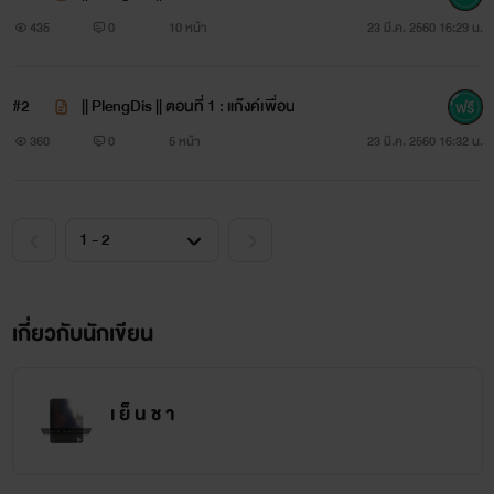
ถูกครึ่งผิดครึ่งนะ
435
0
10 หน้า
23 มี.ค. 2560 16:29 น.
//โดนจิก//
#2
|| PlengDis || ตอนที่ 1 : แก๊งค์เพื่อน
โถ่... อะไรจะขนาดนั๊น! ก็แต่งสนองNEEDตัวเองนี่แหละ
360
0
5 หน้า
23 มี.ค. 2560 16:32 น.
รับรีเควส! มั้ง เดี๋ยวเปิดให้รีเควสในช่วงที่คิดไม่ออก
555555555555555555555555555555555555555555555555
เกี่ยวกับนักเขียน
+++++++++++++++++++++++++++++++++++++++++++
เ ย็ น ช า