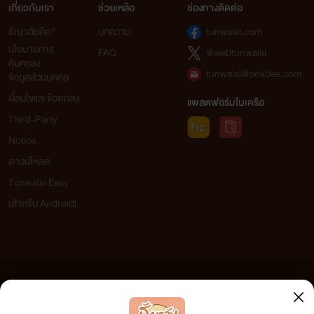
เกี่ยวกับเรา
ช่วยเหลือ
ช่องทางติดต่อ
ธัญวลัยคือ?
บทความ
tunwalai.com
นโยบายการ
FAQ
@webtunwalai
คุ้มครอง
tunwalai@ookbee.com
ข้อมูลส่วนบุคคล
เงื่อนไขและข้อตกลง
แพลตฟอร์มในเครือ
Third-Party
Notice
ดาวน์โหลด
Tunwalai Easy
(สำหรับ Android)
" มึง เอาลูกอมมากินด้วยดิ "
ข้อความที่ท่านได้อ่านจากเว็บไซต์นี้เกิดจากการเขียนโดยสาธารณชนและเผยแพร่โดยอัตโนมัติ ผู้ดูแล
เว็บไซต์แห่งนี้ไม่ได้เห็นด้วยและไม่ขอรับผิดชอบต่อข้อความใดๆ ทั้งสิ้น ดังนั้นผู้อ่านทุกท่านโปรดใช้