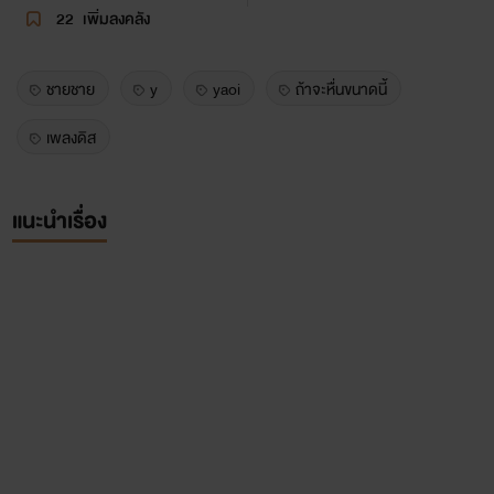
22
เพิ่มลงคลัง
ชายชาย
y
yaoi
ถ้าจะหื่นขนาดนี้
เพลงดิส
แนะนำเรื่อง