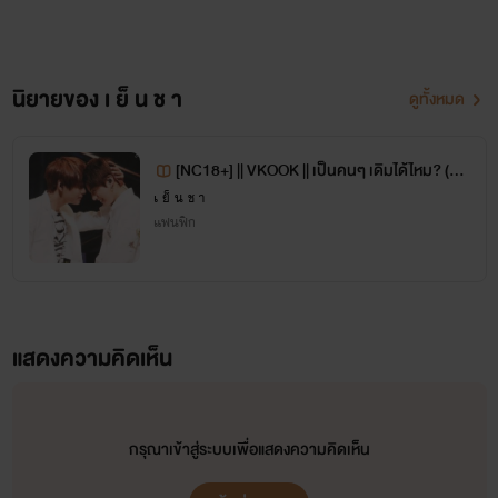
แนะนำตัวละครผู้นั่ลรั๊กซ์! (?)
นิยายของ เ ย็ น ช า
ดูทั้งหมด
[NC18+] || VKOOK || เป็นคนๆ เดิมได้ไหม? (BT
S Fic)
[ พระเอก ]
เ ย็ น ช า
แฟนฟิก
เสียงเพลง
แสดงความคิดเห็น
กรุณาเข้าสู่ระบบเพื่อแสดงความคิดเห็น