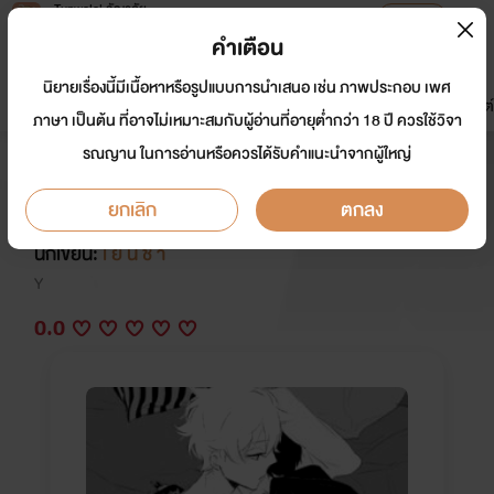
Tunwalai ธัญวลัย
เปิดแอป
เพื่อประสบการณ์ที่ดีกว่าบนมือถือ
คำเตือน
เข้าสู่ระบบ
นิยายเรื่องนี้มีเนื้อหาหรือรูปแบบการนำเสนอ เช่น ภาพประกอบ เพศ
มาใหม่
หน้าแรก
นิยาย
อีบุ๊ก
การ์ตูน
ดรีมแชท
ธัญลิสต์
ภาษา เป็นต้น ที่อาจไม่เหมาะสมกับผู้อ่านที่อายุต่ำกว่า 18 ปี ควรใช้วิจา
รณญาน ในการอ่านหรือควรได้รับคำแนะนำจากผู้ใหญ่
|| Short Story || ไอ้บ้า! ถ้าจะหื่นกัน
ขนาดนี้นะ!!
ยกเลิก
ตกลง
นักเขียน:
เ ย็ น ช า
Y
0.0