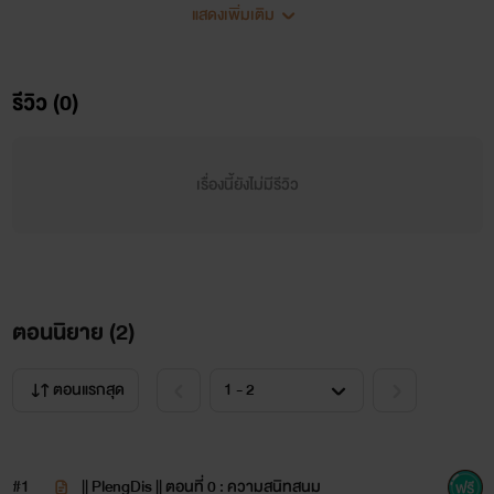
แสดงเพิ่มเติม
รีวิว (0)
เรื่องนี้ยังไม่มีรีวิว
เรื่องนี้ เป็นเรื่องที่แต่งขึ้น ในส่วนลึกๆ ลึ๊กๆๆ ข้างในของอิ
ไรท์55555
แต่งแล้วแต่อารมณ์ ด้นสดมาเอง พร้อมฉากนั้น นั้นน่ะ ไอ้ฉาก
ตอนนิยาย (
2
)
นั้นหน่าา
ตอนแรกสุด
//หลบสปาต้า//
ไอ้พวกบ้าา!! แกคิดว่าฉันจะหื่นขนาดนั้นเหรอ!?
#1
|| PlengDis || ตอนที่ 0 : ความสนิทสนม