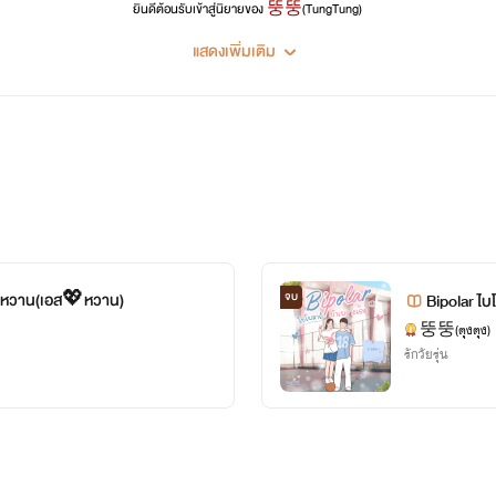
ยินดีต้อนรับเข้าสู่นิยายของ
뚱뚱
(TungTung)
แสดงเพิ่มเติม
ฝากติดตามนิยายของไรท์ด้วยนะคะ
อ่านแล้วฝาก
คอมเมนต์ด้วยนะ
ชอบหรือไม่ชอบยังไงก็ฝากติชมแล้วก็ฝากติดตามด้วยนะคะ
ตุงตุง-뚱뚱
้าหวาน(เอส💖หวาน)
จบ
Bipolar ไ
뚱뚱(ตุงตุง)
รักวัยรุ่น