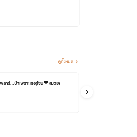
ดูทั้งหมด
จบ
My 
บโพลาร์...บ้าเพราะเธอ(โซน❤หมวย)
뚱뚱(
รักวัยรุ่