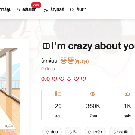
มาใหม่
การ์ตูน
ดรีมแชท
ธัญลิสต์
ค้นหา
I’m crazy about yo
นักเขียน:
뚱뚱(ตุงตุง)
รักวัยรุ่น
0.0
29
360K
1K
ตอน
เข้าชม
ถูกใจ
อ่อย
หึง
น่ารัก
กวนตีน