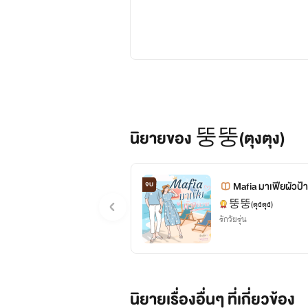
นิยายของ 뚱뚱(ตุงตุง)
จบ
Mafia มาเฟียผัวป
뚱뚱(ตุงตุง)
รักวัยรุ่น
นิยายเรื่องอื่นๆ ที่เกี่ยวข้อง