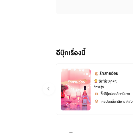
อีบุ๊กเรื่องนี้
รักสายอ่อย
뚱뚱(ตุงตุง)
รักวัยรุ่น
ซื้ออีบุ๊กปลดล็อกนิยาย
เคยปลดล็อกนิยายได้ส่วน