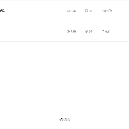
00%
8.4k
53
10 หน้า
7.6k
64
7 หน้า
สวัสดีค่ะ