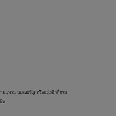
กหวานแหวน สยองขวัญ หรืออะไรอีกก็ตาม
ด้วย