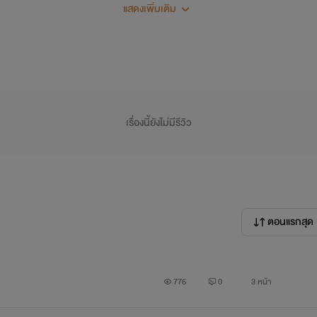
แสดงเพิ่มเติม
โดยไม่รู้เลยว่าจิ้งจอกตนนั้นเป็นเทพ เทพจิ้งจอกตนนั้นจึงขอร้องพร
เรื่องนี้ยังไม่มีรีวิว
กตัญญูต่อผู้มีพระคุณจึงตกลงและผ่านไปไม่กี่ปีเด็กหญิงคนนั้นก็ตา
ตอนแรกสุด
ก็มอบพลังแล้วส่งไปเกิดให้
776
0
3 หน้า