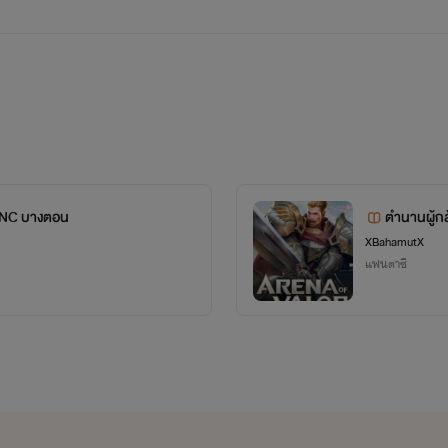
 NC บางตอน
ตำนานผู้กล
XBahamutX
แฟนตาซี