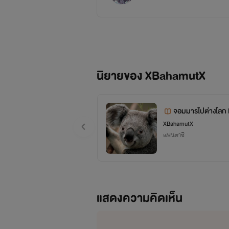
ปกติ
นิยายของ XBahamutX
จอมมารไปต่างโลก
XBahamutX
แฟนตาซี
แสดงความคิดเห็น
จิ้งจอกเก้าหาง