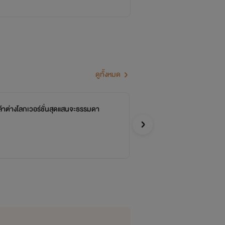
ดูทั้งหมด
้าต่างโลกเวอร์ชั่นสุดแสนจะธรรมดา
แต
XBaha
อีโรติก