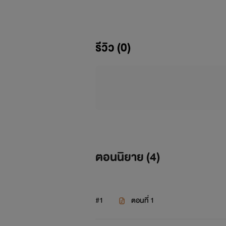
ส่วนเนื้อเรื่องย่อก็
รีวิว (0)
เด็กหญิงคนนึงไปช่วยจิ้งจอกตัวนึง
มีพลังเพื่อเอาตัวรอด
พระเจ้าเห็นก็รู้สึกซาบซึ้งในความ
ตอนนิยาย (
4
)
ห้องของท่าน(ท่านเป็นหมีใช่มั้ย!?)แล้ว
#1
ตอนที่ 1
-